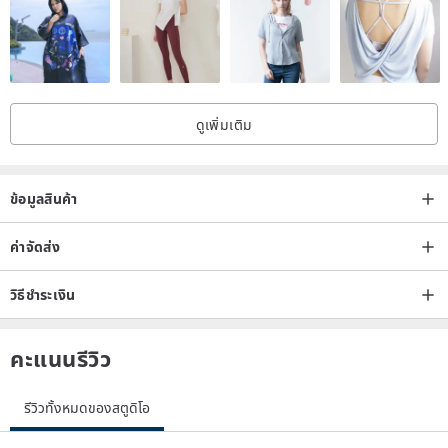
circulation and metabolism. It is suitable for those who are frail or
recovering from illness, and also effective in preventing the
occurrence of diseases. In traditional culture, glazed agate, as a
stone of longevity, can bestow wealth, happiness, and longevity
ดูเพิ่มเติม
energies upon the wearer, exuding a regal presence in work,
facilitating agreements and leading to fame and success. On a
spiritual level, the light frequency of glazed agate can balance
ข้อมูลสินค้า
positive and negative energies, providing relief from sudden
emotional states. If you tend to experience tension in daily life, it
ค่าจัดส่ง
can also offer gentle soothing, thereby fostering self-confidence. As
วิธีชำระเงิน
a member of the agate family, glazed agate also possesses
excellent protective qualities, serving as a talisman to ward off
คะแนนรีวิว
unsuitable energies and create more space to receive the gifts of
the universe.
รีวิวทั้งหมดของสตูดิโอ
The Lore of Magatama and Izumo-style Magatama