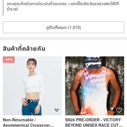
ขอบคุณสำหรับการประเมินที่รอบคอบ <แฮปปี้สปริงฉันขออวยพรให้ปีที่
customs, blessing and celebrating all of life, passed down through
ร่ำรวย!
generations.
ดูรีวิวทั้งหมด (1,573)
*The above are the traditional meanings and symbolism of various
crystals and agates, as well as research from ancient Indian color
chakra theory. The Gear Department provides these as basic
สินค้าที่คล้ายกัน
reference for our adventurers. Our design works focus more on the
-25%
traveler's personal experiences, spiritual and intuitive needs, and
the purest love for colors, while respecting and embodying
traditional folk customs and imagery through craftsmanship.
Customization Notes:
* All gear items are crafted and shipped from Hong Kong.
* Production requires time, so adventurers please wait patiently.
Non-Returnable /
SS26 PRE-ORDER - VICTORY
Asymmetrical Crossover
BEYOND UNISEX RACE CUT