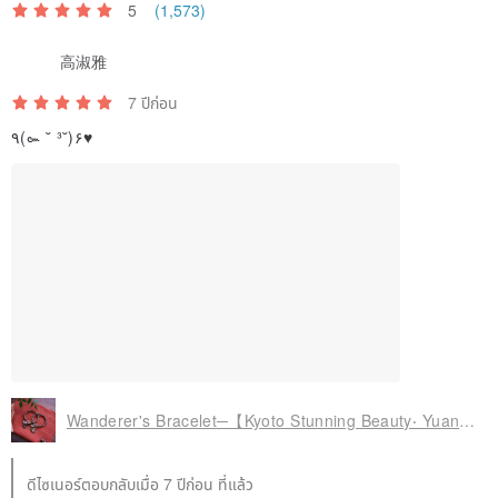
5
(1,573)
Magatama first appeared in Japan during the Kofun period, over
高淑雅
5000 years ago. The Izumo-style Magatama originated in the Yayoi
7 ปีก่อน
period, 2600 years ago.
٩(๛ ˘ ³˘)۶♥
The Izumo-style Magatama was discontinued during the Heian
period and was lost for 900 years. It was revived in the Edo period
by Ito Sen'uemon of the Izumo region, who learned and passed
down the craftsmanship, allowing the Izumo-style Magatama to be
preserved to this day.
The Izumo-style possesses a unique gentle, rounded, and
balanced form, reflecting the pursuit of shape and aesthetics at that
Wanderer's Bracelet─【Kyoto Stunning Beauty‧ Yuanzu】がんそ
time. Unlike the beast tooth-shaped Magatama, which symbolizes
the union of the sun and moon, the embryonic form of the Izumo-
ดีไซเนอร์ตอบกลับเมื่อ 7 ปีก่อน ที่แล้ว
style embodies the meaning of the birth of life in traditional