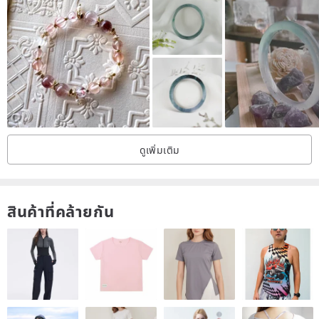
* Medium: Total length approximately 16.5 cm, suitable for wrist
sizes of approximately 15 - 16 cm.
* Large: Total length approximately 17.5 cm, suitable for wrist sizes
of approximately 16 - 17 cm.
Adventurers, please measure your wrist size and determine the
required length before acquiring your gear.
Each piece includes 2-3 extra links for minor adjustments.
ดูเพิ่มเติม
Materials: Magatama Gemstone, Sterling Silver Chain, Stainless
Steel Links.
สินค้าที่คล้ายกัน
* Limited Magatama Soul - Heart Chakra · Glazed Agate
Glazed agate is a vibrant green agate gemstone, aligning with the
heart chakra, governing health, emotions, and inner feelings. With
the blessings of green color energy, adventurers will enhance their
vitality, invigorating every part of the body, and balancing blood