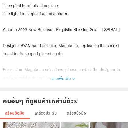
The spiral heart of a timepiece,
The light footsteps of an adventurer.
Autumn 2023 New Release - Exquisite Blessing Gear 【SPIRAL】
Designer RYAN hand-selected Magatama, replicating the sacred
beast tooth-shaped glazed agate.
For custom Magatama selections, please contact the designer to
add a special order option.
อ่านเพิ่มเติม
More information and meanings of the Magatama can be found in
the Magatama Catalog in our design hall.
คนอื่นๆ ก็ดูสินค้าเหล่านี้ด้วย
* Three SPIRAL Sizes
สร้อยข้อมือ
เครื่องประดับ
สร้อยข้อมือ
* Small: Total length approximately 15.5 cm, suitable for wrist sizes
of approximately 14 - 15 cm.