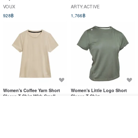
Cropped Sweat-Wicking Top
TANK
* Shipping within Hong Kong typically takes 2 days.
VOUX
ARTY:ACTIVE
(Women's) - Perpetual Day
* Shipping from Hong Kong to Taiwan, Japan, and other Asian
928฿
1,766฿
White
regions typically takes 7-10 days.
* For shipping to other countries, please inquire with the designer.
* During international free shipping promotions, all items will be sent
via Hong Kong Post surface mail.
* Custom orders totaling HKD 300 / TWD 1000 will be shipped via
registered mail, with an international tracking number provided.
* If adventurers require SF Express COD, please contact the
Women's Coffee Yarn Short
Women's Little Logo Short
designer in advance.
Sleeve T-Shirt With Small
Sleeve T-Shirt
Logo Description – Coffee y
blueplace
blueplace
รอคิว
About Captain Ryan
ถูกใจ
View Shop
615฿
615฿
Embarking on a journey in 2010 with courage and determination,
-25%
CAPTAIN RYAN imbues gear creations with the energy of
adventures collected from daily life and travels, aspiring to become