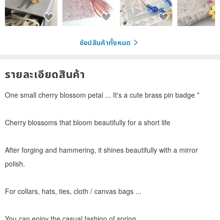
ช้อปสินค้าทั้งหมด
รายละเอียดสินค้า
One small cherry blossom petal ... It's a cute brass pin badge *
Cherry blossoms that bloom beautifully for a short life
After forging and hammering, it shines beautifully with a mirror
polish.
For collars, hats, ties, cloth / canvas bags ...
You can enjoy the casual fashion of spring.