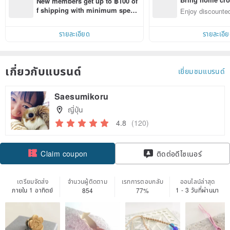
New members get up to ฿100 of
n with ease
f shipping with minimum spen
Enjoy discounted
d on their first Pinkoi app order 
ct cross-border 
within 7 days!
รายละเอียด
รายละเอี
เกี่ยวกับแบรนด์
เยี่ยมชมแบรนด์
Saesumikoru
ญี่ปุ่น
4.8
(120)
Claim coupon
ติดต่อดีไซเนอร์
ติดตาม
เตรียมจัดส่ง
จำนวนผู้ติดตาม
เรทการตอบกลับ
ออนไลน์ล่าสุด
ภายใน 1 อาทิตย์
1 - 3 วันที่ผ่านมา
854
77%