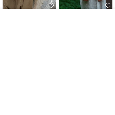
AOKING Crossbody Phone
Vintage Canvas and Leather
วางในรถเข็น
Bag XK58422F green
Doctor Bag | Handmade 2Way
ถูกใจ
View Shop
Purse | Retro Frame Bag wi
aoking-hk
LEVAS | กระเป๋าผ้าใบผสมหนังแท้
1,766฿
3,377฿
-12%
PhonePochette - Pure - Cocoa
【bitplay】กระเป๋าสะพาย
- Eco Leather
Essential 0.5L ขนาดพกพา |
กระเป๋าสะพายข้าง
PAPERY.ART
bitplay Official