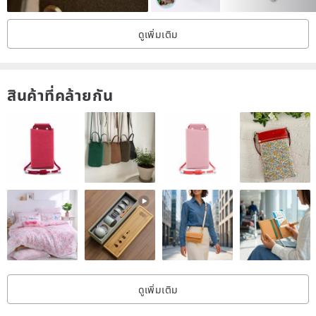
For the pin badge, we will also enclose the tie tack catch in the
ดูเพิ่มเติม
photo.
◆ It is not gold-plated, but raw brass. Over time, the color of the
สินค้าที่คล้ายกัน
surface will change naturally. (It will become astringent gold.) If you
use a metal polishing cloth for brass at home improvement stores,
it will shine again.
* Because it is handmade, each facial expression will be slightly
different.
Copy right 2011- Sae + Sumi Koru all right reserved.
All works are protected by copyright law.
ดูเพิ่มเติม