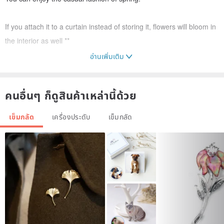
If you attach it to a curtain instead of storing it, flowers will bloom in
the interior as well **
อ่านเพิ่มเติม
It seems to be very pleased as a gift.
คนอื่นๆ ก็ดูสินค้าเหล่านี้ด้วย
Size: Approximately 10 x 6.5 mm
เข็มกลัด
เครื่องประดับ
เข็มกลัด
* The slightly larger petals shown together are "Sakura Petals ◇
Brass Pin Badge M". It has a length of 15 mm.
We have attached a catch for tie tack that is difficult to drop and
lose.
* If you would like a catch for thin tie tack with a chain, you can
purchase it for +780 yen. Please contact us by message.