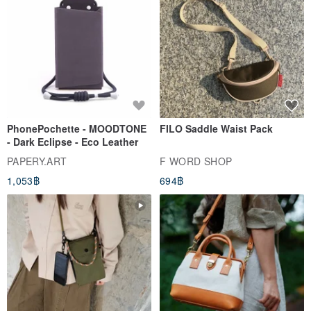
PhonePochette - MOODTONE
FILO Saddle Waist Pack
- Dark Eclipse - Eco Leather
PAPERY.ART
F WORD SHOP
1,053฿
694฿