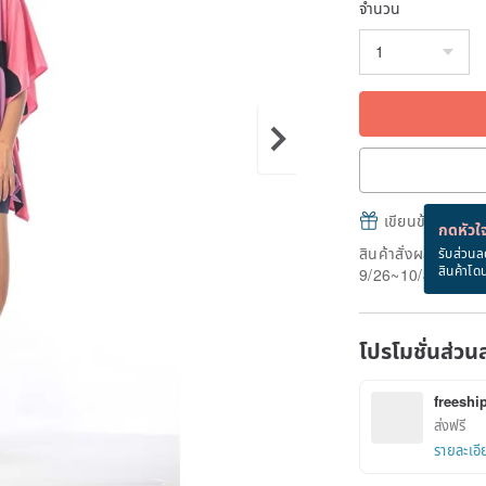
จำนวน
เขียนข้อความและส
กดหัวใจ
สินค้าสั่งผลิต" ใช้
รับส่วนล
สินค้าโด
9/26~10/4
โปรโมชั่นส่วน
freeshi
ส่งฟรี
รายละเอี