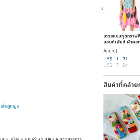
เดรสแขนกุดกราฟฟ
แฮนด์เพ้นท์ ผ้าคอ
ซิลค์เนื้อนุ่ม
Anuroj
สบาย(s,m,l,xl )
US$ 111.31
US$ 171.24
สินค้าที่คล้า
-
เสื้อผู้หญิง
 100% เนื้อนิ่ม แฮนด์เมด สีสันและลวดลายอาจ