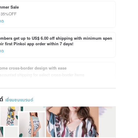
mmer Sale
ลด 35%OFF
ยด
bers get up to US$ 6.00 off shipping with minimum spen
ir first Pinkoi app order within 7 days!
ยด
ome cross-border design with ease
scounted shipping for select cross-border items
ยด
ด์
เยี่ยมชมแบรนด์