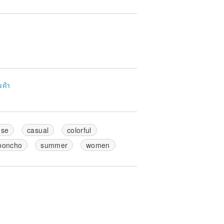
นค้า
use
casual
colorful
poncho
summer
women