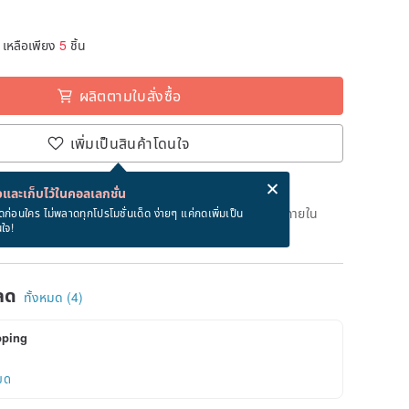
เหลือเพียง
5
ชิ้น
ผลิตตามใบสั่งซื้อ
เพิ่มเป็นสินค้าโดนใจ
่ง eCard ฟรีเมื่อซื้อสินค้า!
eCard คืออะไร?
และเก็บไว้ในคอลเลกชั่น
เวลาผลิต 45 วันทำการหลังจากชำระเงิน สั่งตอนนี้จะได้รับภายใน
ดก่อนใคร ไม่พลาดทุกโปรโมชั่นเด็ด ง่ายๆ แค่กดเพิ่มเป็น
นใจ!
ลด
ทั้งหมด (4)
pping
ยด