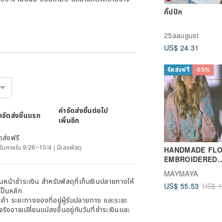
์
กิ๊ปปัก
25aaugust
US$ 24.31
จัดส่งฟรี
-55%
ค่าจัดส่งชิ้นต่อไป
่าจัดส่งชิ้นแรก
เพิ่มอีก
ดส่งฟรี
ด้รับภายใน 9/26~10/4 | มีเลขพัสดุ
HANDMADE FLORAL
EMBROIDERED
COTTON BLOUS
MAYMAYA
SUMMER BLOUS
หน้าชำระเงิน สำหรับพัสดุที่เก็บเงินปลายทางให้
US$ 55.53
US$ 1
LONG SLEEVES
เป็นหลัก
COTTON
้า ระยะทางของที่อยู่ผู้รับปลายทาง และระยะ
าจริงอาจเปลี่ยนแปลงขึ้นอยู่กับวันที่ชำระเงินและ