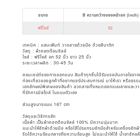
ขนาด
B
ความกว้างของหน้าอก
(inch)
ฟรีไซส์
52
เทคนิค : แฮนเพ้นท์ วาดลายด้วยมือ ด้วยสีบาติก
วัสดุ : ผ้าคอตต้อนซิลล์
ไซส์ : ฟรีไซส์ อก 52 นิ้ว ยาว 25 นิ้ว
ระยะเวลาผลิต : 30-45 วัน
คอนเซปต์ของการออกแบบ สินค้าทุกชิ้นได้รับแรงบันดาลใจจากข
ท่องเที่ยวของลูกค้าที่อยากแชร์ประสบการณ์ มาให้เรา หรือธรร
เอกลักษณ์พิเศษของสินค้า ลวดลายทั้งหมดออกแบบลายและวาดด้ว
ที่รักการมีสไตล์ ในแบบตัวเอง
ส่วนสูงนางแบบ 167 cm
วัสดุและวิธีการซัก
เนื้อผ้า เป็นผ้าคอตต้อนซิลล์ 100% มีความนุ่มมาก
แนะนำให้ซักผ้าด้วยมือ หรือใช้โปรแกรมซักมือสำหรับเครื่องซักผ้
รีดใช้ความร้อนกลางถึงความร้อนสูง ไม่แนะนำให้ใช้ น้ำยาซักแห