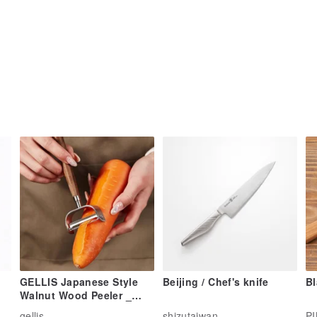
GELLIS Japanese Style
Beijing / Chef's knife
Bl
Walnut Wood Peeler _
Close-fitting to the Peel
gellis
shizutaiwan
PI