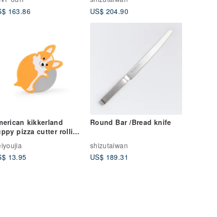
$ 163.86
US$ 204.90
erican kikkerland
Round Bar /Bread knife
ppy pizza cutter rolling
tter pizza dough bread
iyoujia
shizutaiwan
ecial knife baking tool
$ 13.95
US$ 189.31