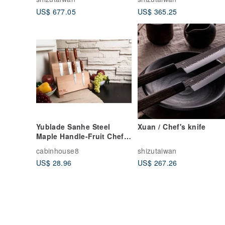
US$ 677.05
US$ 365.25
Yublade Sanhe Steel
Xuan / Chef's knife
Maple Handle-Fruit Chef's
Knife, Fish Cooking
cabinhouse8
shizutaiwan
Knife, Carving Knife
US$ 28.96
US$ 267.26
Series