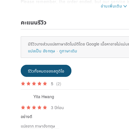
Please remember, the order ended, but our service is 
☛ View All My New Items Here:
en.pinkoi.com/store
คะแนนรีวิว
Wishing you a wonderful day! 🌈😊🌞
Thank you for visiting my Shop!
.
มีรีวิวบางส่วนแปลภาษาอัตโนมัติโดย Google เนื้อหาอาจไม่แม่น
.
.
แปลเป็น อังกฤษ
ดูภาษาเดิม
.
.
[For SEO ONLY]
รีวิวทั้งหมดของสตูดิโอ
.
.
.
5
(2)
.
.
Yita Hwang
.
.
3 ปีก่อน
.
.
อย่างดี
.
แปลจาก ภาษาอังกฤษ
Fathers day, Fathers day Gifts, Father Gift, Fathers da