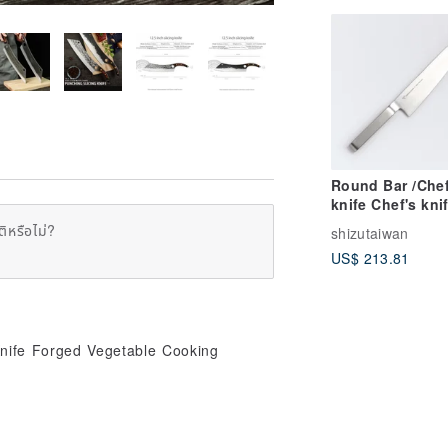
Round Bar /Chef
knife Chef's kni
cm
ิหรือไม่?
shizutaiwan
US$ 213.81
Knife Forged Vegetable Cooking