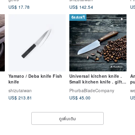
Design, Minimizing Fruit
US$ 17.78
US$ 142.54
US
Pulp Waste
จัดส่งฟรี
Yamato / Deba knife Fish
Universal kitchen knife .
Am
knife
Small kitchen knife . gift
pu
for a cook
cu
shizutaiwan
PhurbaBladeCompany
we
sp
US$ 213.81
US$ 45.00
US
ดูเพิ่มเติม