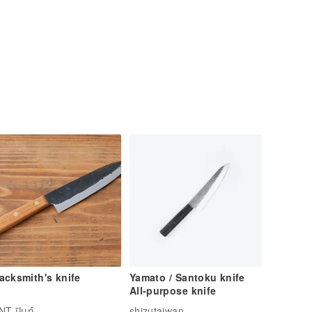
acksmith's knife
Yamato / Santoku knife
All-purpose knife
NT ปินท์
shizutaiwan