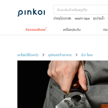
ต่างหูไม่เจาะ9k
washi tape
ชุดว่ายน้ำ
ชาผลไม้
squareline 包包
กิจกรรมพิเศษ
เครื่องประดับ
กระ
เครื่องใช้ในครัว
อุปกรณ์ทำอาหาร
มีด
โลหะ