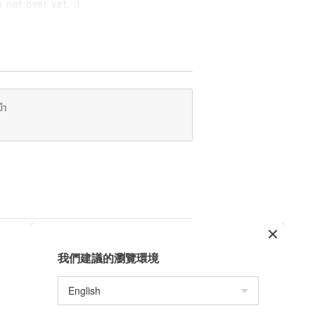
not over yet. :).
/roman
☚
ยำ
我們建議的瀏覽環境
y Gift, Gift for father, Father Gifts,