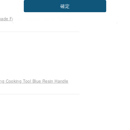
Dad gifts, Gift for papa, Gifts for papa,
確定
Chefs Knife, kitchen Knife, Handmade
de, Damascus Knife Handmade,
dmade Forged Wooden Handle Butcher
ing Cooking Tool Blue Resin Handle