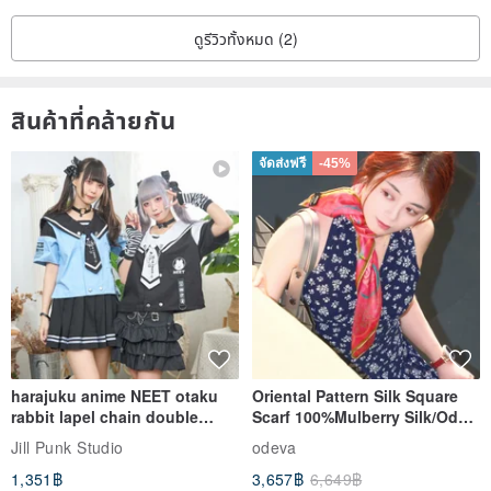
ดูรีวิวทั้งหมด (2)
สินค้าที่คล้ายกัน
จัดส่งฟรี
-45%
harajuku anime NEET otaku
Oriental Pattern Silk Square
rabbit lapel chain double
Scarf 100%Mulberry Silk/Ode
breasted sailor top JJ2540
to the Yi Tribe–Courage
Jill Punk Studio
odeva
1,351฿
3,657฿
6,649฿