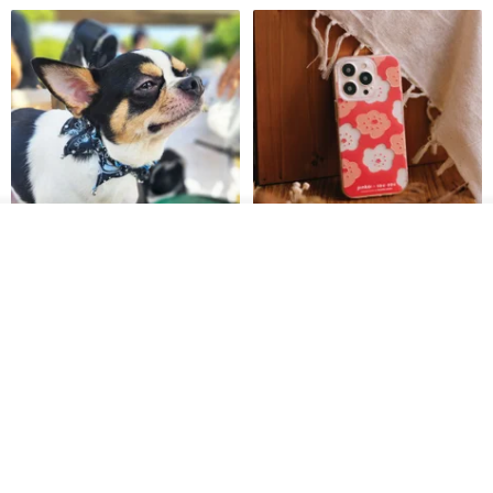
รอคิว
View Shop
Pet Scarf // firefly/Clown // Cat
【Pinkoi x SOU・SOU】Phone
Scarf / Dog Scarf
Case/ Smile/ Red
KAKO.pet
Hereafter.studio
413฿
1,107฿