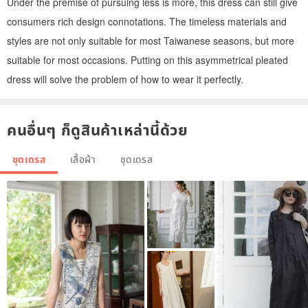
Under the premise of pursuing less is more, this dress can still give
consumers rich design connotations. The timeless materials and
styles are not only suitable for most Taiwanese seasons, but more
suitable for most occasions. Putting on this asymmetrical pleated
dress will solve the problem of how to wear it perfectly.
คนอื่นๆ ก็ดูสินค้าเหล่านี้ด้วย
ชุดเดรส
เสื้อผ้า
ชุดเดรส