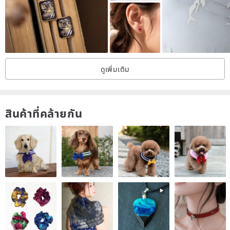
｜Care Instructions｜
⊹ It is recommended that wearing jewelry should be the last step of
ดูเพิ่มเติม
dressing. You should wear jewelry after changing clothes, applying
makeup, applying sunscreen, spraying perfume and hairspray.
Before changing clothes or going to sleep, you should take off the
สินค้าที่คล้ายกัน
jewelry first, so as to avoid the jewelry breaking, deforming or falling
off due to inadvertent pulling and collision.
⊹ Because the ball is hollow, it cannot withstand the extrusion of
any heavy objects. Please put it in a hard box or jewelry storage
box for proper protection when storing it.
⊹ In summer, the weather is hot and easy to sweat. After wearing
the jewelry, it is recommended to wipe it with pure water paper