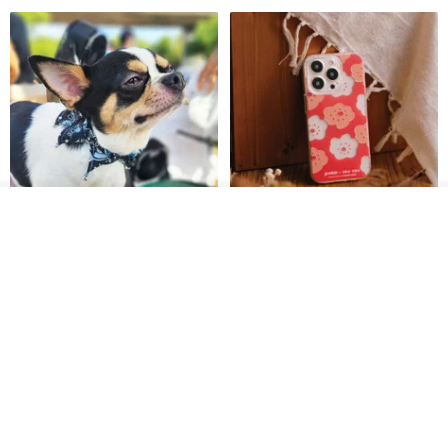
off, the one-way freight is borne by the buyer, and we will pay the
return freight.
▸ Repair service does not include main item
(Example: Deformation of the ball of thread, loss of one-sided
earrings)
▸ According to Taiwan Consumer Protection Law, personal
accessories: (ear acupuncture, piercing) are personal hygiene
ผลิตตามใบสั่งซื้อ
products, so there is no appreciation period and no return or
ถูกใจ
View Shop
Pet Scarf // firefly/Clown // Cat
【Pinkoi x SOU・SOU】Phone
exchange is accepted based on the principle of personal hygiene.
Scarf / Dog Scarf
Case/ Smile/ Red
KAKO.pet
Hereafter.studio
| Designed & Handmade in Taiwan |
413฿
1,107฿