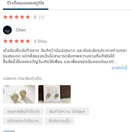
รีวิวทั้งหมดของสตูดิโอ
｜Notice before purchasing｜
5
(1)
Chen
⊹ The photos will try to show the real appearance, but due to the
different color rendering settings of the computer, shooting light, or
3 ปีก่อน
different definitions of personal perception, it is inevitable that there
เมื่อฉันเห็นมันที่ตลาด ฉันคิดว่ามันสวยมาก และมันจะส่องประกายท่ามกลา
งแสงแดด แต่กล้องของฉันไม่สามารถจับภาพความงามที่แท้จริงได้
will be a color difference problem~
ซื้อสิ่งนี้เป็นของขวัญวันเกิดให้เพื่อน และเพื่อนของฉันชอบมันมาก!
(The goods are mainly real products, if you have any questions,
มากกว่านี้
ร้านค้ามีคำถามและคำตอบทั้งหมดและให้ภาพถ่ายและวิดีโอของสไตล์ต่าง ๆ
please leave a message to ask: )
สำหรับการอ้างอิง ความเร็วในการจัดส่งก็เร็วมาก ฉันจะซื้ออีกครั้งในวันเกิด
แปลจาก ภาษาจีนตัวเต็ม
ของฉัน😍
⊹ Handmade thread balls, each pair is slightly different due to the
relationship between the wires. The wearing photo is for reference.
For the actual product, please refer to the photo and size indication
คุณภาพสินค้าดีมาก
สินค้ามีความ Unique
of the work sheet. If you have special needs, please contact the
บริการประทับใจมาก
จัดส่งรวดเร็ว
designer to discuss~