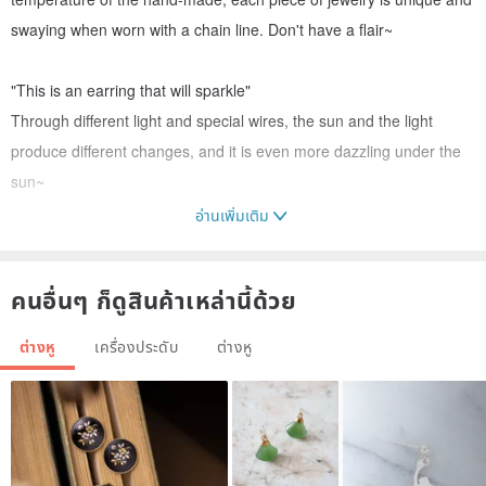
swaying when worn with a chain line. Don't have a flair~
"This is an earring that will sparkle"
Through different light and special wires, the sun and the light
produce different changes, and it is even more dazzling under the
sun~
อ่านเพิ่มเติม
Using gold thread and special techniques to make a hollow and
light sphere, with 14kgf chain line and ear hooks, it can completely
คนอื่นๆ ก็ดูสินค้าเหล่านี้ด้วย
reduce the wearing weight and the discomfort of pulling the
earlobe, and it is the best choice for those without ear piercings.
ต่างหู
เครื่องประดับ
ต่างหู
｜14KGF｜
Gold Filled, also known as Gold Filled, is marked "GF". The main
feature is that gold is mechanically rolled on other metal surfaces,
and it is not easy to peel off after long-term use.