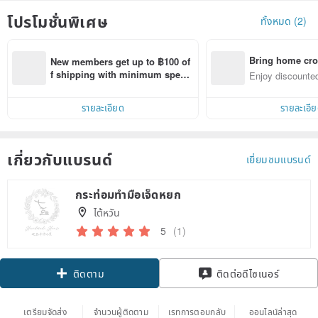
โปรโมชั่นพิเศษ
ทั้งหมด (2)
Bring home cro
New members get up to ฿100 of
n with ease
f shipping with minimum spen
Enjoy discounted
d on their first Pinkoi app order 
ct cross-border 
within 7 days!
รายละเอียด
รายละเอี
เกี่ยวกับแบรนด์
เยี่ยมชมแบรนด์
กระท่อมทำมือเจ็ดหยก
ไต้หวัน
5
(1)
ติดตาม
ติดต่อดีไซเนอร์
เตรียมจัดส่ง
จำนวนผู้ติดตาม
เรทการตอบกลับ
ออนไลน์ล่าสุด