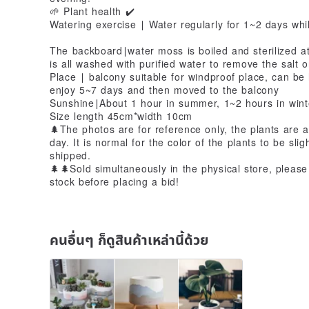
🌱 Plant health ✔️
Watering exercise ∣ Water regularly for 1~2 days whil
The backboard∣water moss is boiled and sterilized a
is all washed with purified water to remove the salt o
Place ∣ balcony suitable for windproof place, can be
enjoy 5~7 days and then moved to the balcony
Sunshine∣About 1 hour in summer, 1~2 hours in wint
Size length 45cm*width 10cm
🌲The photos are for reference only, the plants are al
day. It is normal for the color of the plants to be slig
shipped.
🌲🌲Sold simultaneously in the physical store, pleas
stock before placing a bid!
คนอื่นๆ ก็ดูสินค้าเหล่านี้ด้วย