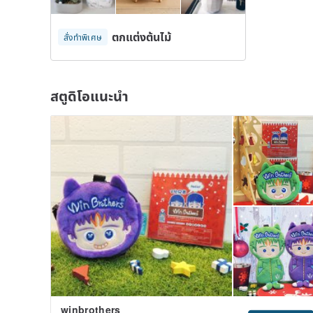
ตกแต่งต้นไม้
สั่งทำพิเศษ
สตูดิโอแนะนำ
winbrothers