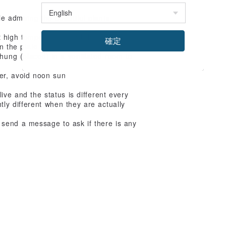
e admiring the beautiful plants
t high temperature, and the driftwood
確定
n the plate
 hung (placed) in a ventilated room to
er, avoid noon sun
ive and the status is different every
htly different when they are actually
e send a message to ask if there is any