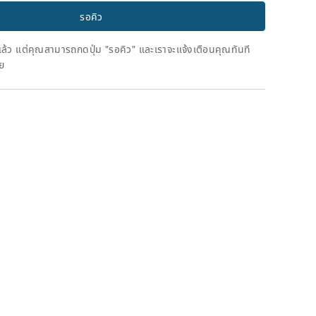
รอคิว
ดแล้ว แต่คุณสามารถกดปุ่ม "รอคิว" และเราจะแจ้งเตือนคุณทันที
าย