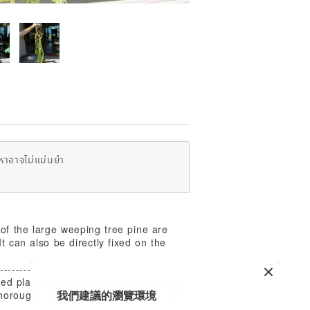
หาอาจไม่แม่นยำ
 of the large weeping tree pine are
t can also be directly fixed on the
-------------------
d place, avoid direct sunlight, do not
我們建議的瀏覽環境
 thoroughly watered, please do it in the