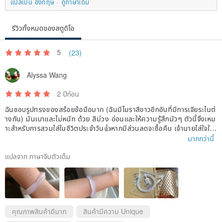
แปลเป็น อังกฤษ
ดูภาษาเดิม
objects to prevent breakage or damage.
▶ For daily care, wipe with a soft cloth or jewelry cloth.
รีวิวทั้งหมดของสตูดิโอ
▶ When not wearing your Chalcedony bangle, store it in a
resealable bag with a small amount of mineral water to maintain its
5
(23)
luster.
▶ For Tianshan Jade bangles, use baby oil for maintenance. A
Alyssa Wang
moderate amount of oil will enhance its translucence and beauty.
2 ปีก่อน
ฉันชอบรูปทรงของสร้อยข้อมือมาก (ฉันมีโมราสีขาวอีกอันที่มีการเจียระไนต่
《About: Product Warranty》
างกัน) มันเบาและไม่หนัก ด้วย สีม่วง อ่อนและให้ความรู้สึกมัวๆ ตัวนี้จึงเหม
▶ All products come with a 48-hour appreciation period. Please
าะสำหรับการสวมใส่ในชีวิตประจำวัน👍หากมีส่วนลดจะซื้อคืน เจ้านายใส่ใจใน
การตอบและแนะนำมากขอบคุณ😊
มากกว่านี้
keep the product intact during this period; returns or exchanges will
not be accepted if damaged.
แปลจาก ภาษาจีนตัวเต็ม
▶ Products from this design studio come with a one-month
warranty. Damage determined by the studio to be non-human-
induced will be repaired free of charge. Human-induced damage
will be quoted separately.
คุณภาพสินค้าดีมาก
สินค้ามีความ Unique