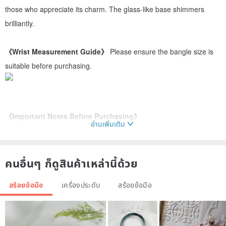
those who appreciate its charm. The glass-like base shimmers
brilliantly.
《Wrist Measurement Guide》
Please ensure the bangle size is
suitable before purchasing.
《Important Notes Before Purchasing》
อ่านเพิ่มเติม
▶ Each piece is carefully selected and meticulously inspected by
Rabbit Treasure to present the most beautiful minerals to everyone.
If any imperfections are present, they will be clearly stated in the
คนอื่นๆ ก็ดูสินค้าเหล่านี้ด้วย
product description. Detailed photos can be provided upon private
สร้อยข้อมือ
เครื่องประดับ
สร้อยข้อมือ
message request.
▶ Natural gemstones possess inherent natural formations and
textures. Please confirm your acceptance and liking of these details