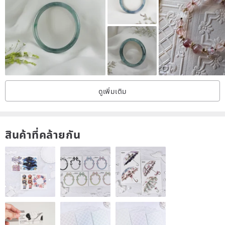
before purchasing.
▶ All minerals are free from artificial enhancements (acid dipping,
resin filling, dyeing, high-temperature treatment). We support
verification by any gemological institute. We can also assist in
sending items for certification at an additional fee (covering
certificate and shipping costs). Please do not compare with
imitation A-grade items. 🥰
ดูเพิ่มเติม
▶ Items are typically shipped within 3-5 days. If certification is
required, it will take approximately 3-10 days. Please inform us in
advance if you require certification before placing your order.
สินค้าที่คล้ายกัน
► All products are photographed using the original camera of an
iPhone 12 Pro Max. Jadeite and Tianshan Jade are photographed
under natural light, without filters or editing, to provide the most
authentic product images. Chalcedony is photographed under light
to fully showcase its condition.
▶ Please feel free to send us a private message with any