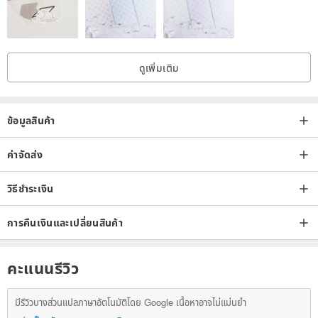
questions.
《About: Product Packaging》
▶ Includes a business card / small card (free 50-character
ดูเพิ่มเติม
message service available). Please indicate your preference in the
order notes or send a private message.
ข้อมูลสินค้า
▶ In support of environmental protection: You may opt for eco-
friendly packaging by noting this at checkout. (Eco-friendly
ค่าจัดส่ง
packaging: Omits non-essential packaging, retaining only adequate
protective measures.)
วิธีชำระเงิน
การคืนเงินและเปลี่ยนสินค้า
《About: Jadeite/Chalcedony/Tianshan Jade Care TIPS》
▶ Wearing your minerals frequently is more beneficial for their care
than storing them in a bangle box; they will become more beautiful
คะแนนรีวิว
with wear.
▶ When wearing your bangle, please avoid impact with hard
มีรีวิวบางส่วนแปลภาษาอัตโนมัติโดย Google เนื้อหาอาจไม่แม่นยำ