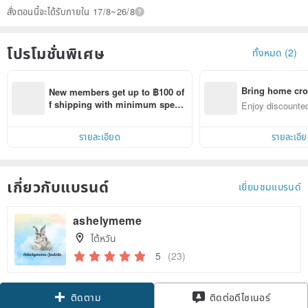
สั่งตอนนี้จะได้รับภายใน 17/8~26/8
โปรโมชั่นพิเศษ
ทั้งหมด (2)
Bring home cro
New members get up to ฿100 of
n with ease
f shipping with minimum spen
Enjoy discounted
d on their first Pinkoi app order 
ct cross-border 
within 7 days!
รายละเอียด
รายละเอี
เกี่ยวกับแบรนด์
เยี่ยมชมแบรนด์
ashelymeme
ไต้หวัน
5
(23)
Claim coupon
ติดต่อดีไซเนอร์
ติดตาม