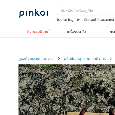
boston bag
9k
ถักกระเป๋าโครเชต์ลายต่
กระเป๋าปิ๊กแป๊กญี่ปุ่น
ชาผลไม้
กิจกรรมพิเศษ
เครื่องประดับ
กระ
ดูแลผิวพรรณความงาม
ผลิตภัณฑ์ดูแลผมและผิวกาย