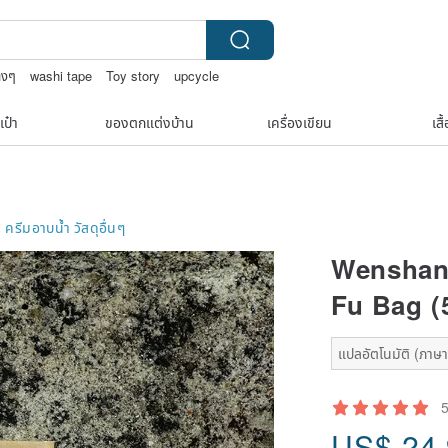
างๆ
washi tape
Toy story
upcycle
เป๋า
ของตกแต่งบ้าน
เครื่องเขียน
เสื
ครีมอาบน้ำ
วัสดุอื่นๆ
Wenshan
Fu Bag (
แปลอัตโนมัติ (ภาษาเ
US$
24