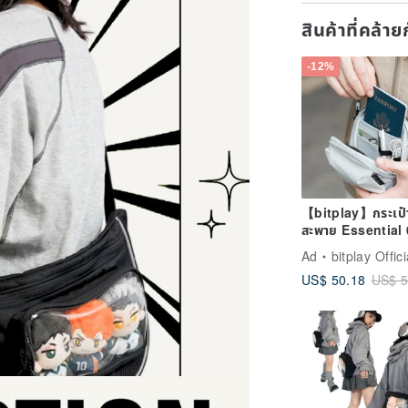
สินค้าที่คล้า
-12%
【bitplay】กระเป๋
สะพาย Essential 
ขนาดพกพา | กระเป
Ad
bitplay Offici
สะพายข้าง
US$ 50.18
US$ 5