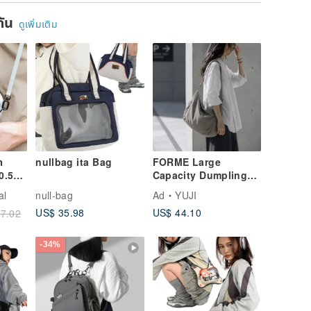
Small Bag, Coin
Fits Laptops
"It Bag"
ยกัน
Purse
Bag - Ve
ดูเพิ่มเติม
Daily C
า
nullbag ita Bag
FORME Large
0.5L
Capacity Dumpling
๋า
Bag Shoulder Bag
al
null-bag
Ad
YUJI
Crossbody Bag
US$ 35.98
US$ 44.10
7.02
-34%