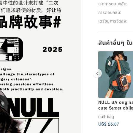
เรทการตอบกลับ:
การตอบกลับ:
เตรียมการจัดส่ง:
สินค้าอื่นๆ ใ
NULL BA origina
cute Street obli
backpack niche
null-bag
design small ba
US$ 25.87
single shou