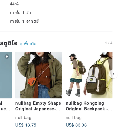
44%
ภายใน 1 วัน
ภายใน 1 อาทิตย์
นสตูดิโอ
1 / 4
ดูเพิ่มเติม
l
nullbag Empty Shape
nullbag Kongxing
NULLBA
que
Original Japanese-
Original Backpack -
& Korea
Style Earphone
Unisex, for Middle
Anime-I
null-bag
null-bag
null-bag
g
Pouch, Bag Charm,
School Students,
Convert
US$ 13.75
US$ 33.96
US$ 25.
Mini Bag, Key Pouch,
Commuting, Versatile
Backpac
Color-Blocked Casual
Casual Wear, Sports,
Bag - S