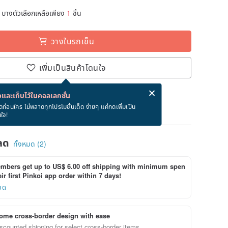
บางตัวเลือกเหลือเพียง
1
ชิ้น
วางในรถเข็น
เพิ่มเป็นสินค้าโดนใจ
่ง eCard ฟรีเมื่อซื้อสินค้า!
eCard คืออะไร?
และเก็บไว้ในคอลเลกชั่น
ภายใน 8/26~9/14
ดก่อนใคร ไม่พลาดทุกโปรโมชั่นเด็ด ง่ายๆ แค่กดเพิ่มเป็น
นใจ!
ลด
ทั้งหมด (2)
bers get up to US$ 6.00 off shipping with minimum spen
ir first Pinkoi app order within 7 days!
ยด
ome cross-border design with ease
scounted shipping for select cross-border items