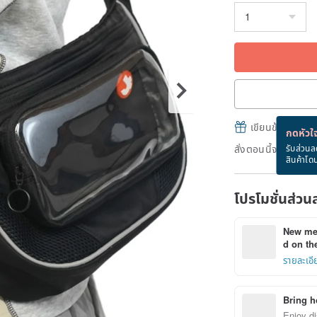
เขียนข้อความและส
กดหัวใจ
สั่งตอนนี้จะได้รับ
รับส่วนล
สินค้าโด
โปรโมชั่นส่วน
New mem
d on the
รายละเอี
Bring h
Enjoy di