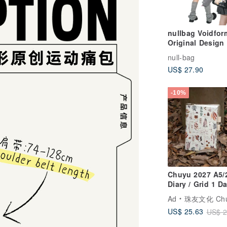
nullbag Voidfor
Original Design 
Bag: "Bā Jī"
null-bag
Everyday Versati
US$ 27.90
Bag, Compact N
for the Socially
Anxious
-10%
Chuyu 2027 A5/
Diary / Grid 1 D
Page / Tomoe Ri
Ad
珠友文化 Chuyu Cu
Paper / Journal 
US$ 25.63
US$ 2
Planner