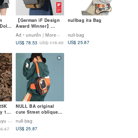
m
【German iF Design
nullbag ita Bag
Doll
Award Winner】
Water-Repellent
Ad
มกมกโท｜MoreMoreToe
null-bag
le Ita
Standard |
US$ 25.87
US$ 78.53
US$ 118.49
ylon
Emotionally Split
Backpack +
Detachable Small
Bag
25K
NULL BA original
ay 1
cute Street oblique
ver
backpack niche
lture
null-bag
/
design small bag
US$ 25.87
8.47
single shou