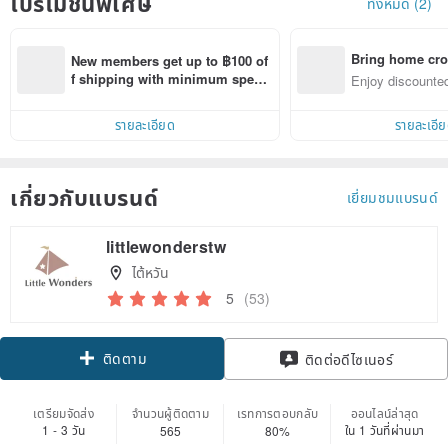
โปรโมชั่นพิเศษ
ทั้งหมด (2)
Bring home cro
New members get up to ฿100 of
n with ease
f shipping with minimum spen
Enjoy discounted
d on their first Pinkoi app order 
ct cross-border 
within 7 days!
รายละเอียด
รายละเอี
เกี่ยวกับแบรนด์
เยี่ยมชมแบรนด์
littlewonderstw
ไต้หวัน
5
(53)
ติดตาม
ติดต่อดีไซเนอร์
เตรียมจัดส่ง
จำนวนผู้ติดตาม
เรทการตอบกลับ
ออนไลน์ล่าสุด
1 - 3 วัน
ใน 1 วันที่ผ่านมา
565
80%