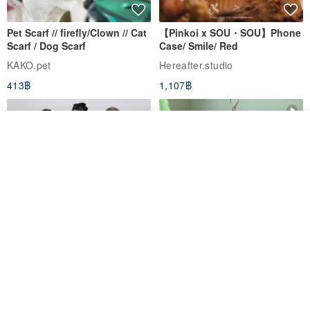
Pet Scarf // firefly/Clown // Cat
【Pinkoi x SOU・SOU】Phone
Scarf / Dog Scarf
Case/ Smile/ Red
KAKO.pet
Hereafter.studio
413฿
1,107฿
ดูสินค้าอื่นๆ ของดีไซเนอร์
View Shop
Original Mass-Produced Heart
【Simple Wooden Japanese
Declaration Lace Short-Sleeve
Wind Chime - small】Arty
Bow Tie Shirt Ruffle Love
style/ Minimalist/ Zen
Jill Punk Studio
Dionysus Artcrafts
High-Waist Short Skirt JJ2570
1,122฿
893฿