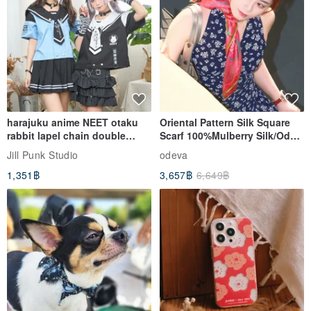
harajuku anime NEET otaku
Oriental Pattern Silk Square
rabbit lapel chain double
Scarf 100%Mulberry Silk/Ode
breasted sailor top JJ2540
to the Yi Tribe–Courage
Jill Punk Studio
odeva
1,351฿
3,657฿
6,649฿