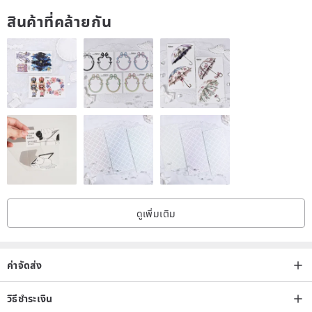
Hand soap
สินค้าที่คล้ายกัน
Origin / manufacturing methods
Taiwan
ดูเพิ่มเติม
ค่าจัดส่ง
วิธีชำระเงิน