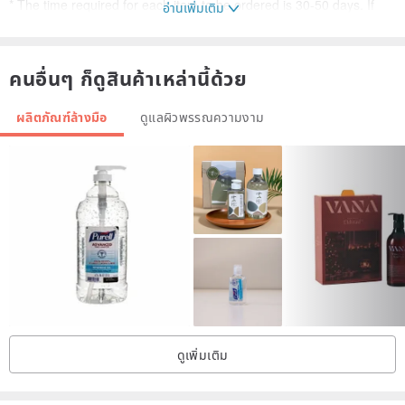
* The time required for each item to be ordered is 30-50 days. If
อ่านเพิ่มเติม
you need to inform the designer in advance, the designer will send
a notification date.
คนอื่นๆ ก็ดูสินค้าเหล่านี้ด้วย
ผลิตภัณฑ์ล้างมือ
ดูแลผิวพรรณความงาม
Weight: Handmade weight of each soap is 25g ± 5%
Outer box size: 8.5 x5.5x 3.2cm
Welcome to order the most temperaturey items:
❤ wedding small things
❤ corporate gift
❤月月小礼
ดูเพิ่มเติม
Sister gift
❤ travel soap