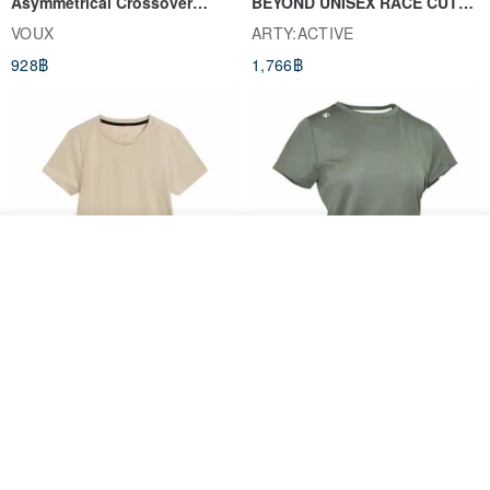
Asymmetrical Crossover
BEYOND UNISEX RACE CUT
Cropped Sweat-Wicking Top
TANK
VOUX
ARTY:ACTIVE
(Women's) - Perpetual Day
928฿
1,766฿
White
รอคิว
View Shop
Women's Coffee Yarn Short
Women's Little Logo Short
Sleeve T-Shirt With Small
Sleeve T-Shirt
Logo Description – Coffee y
blueplace
blueplace
615฿
615฿
-25%