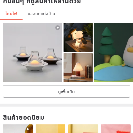
คนอื่นๆ ก็ดูสินค้าเหล่านี้ด้วย
4. The designer supervises the production
โคมไฟ
ของตกแต่งบ้าน
/ Designer and brand profile/
Sometimes, one needs to walk a short distance back to better
understand how to move forward.
This time, Shuhuo once again returned to his hometown in Puli,
Changchun Cotton Paper Factory, the oldest surviving handmade
paper factory in Taiwan, and once again got close to his mother's
body temperature after 55 cold and heat.
ดูเพิ่มเติม
"Such ordinary paper, you won't get tired after touching it for fifty
years? Do it one by one, how do you compete with the machine?
สินค้ายอดนิยม
"We asked.
The master stopped his hands immersed in the paper making