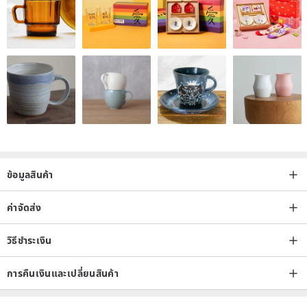
trough, turned his head and smiled, with a pinch of pulp still on his
hands. "The thing is right, it won't be outdated in a hundred years; if
the method is right, it's worth doing a hundred times the time. 』
The simple answer is that we have heard the wisdom and emotions
sorted out over the years, and let Shuhuo continue to draw a line
between traditional craftsmanship and contemporary design, and
let the details of life experience grow by itself.
The seemingly accidental encounter, carefully observed during the
ข้อมูลสินค้า
moment of stopping, and reconsidered the attitude of "good. Life".
"Tree Fire Good Life" I will stop talking about design with you if it is
ค่าจัดส่ง
too far from life.
วิธีชำระเงิน
Origin / manufacturing method
Handmade
การคืนเงินและเปลี่ยนสินค้า