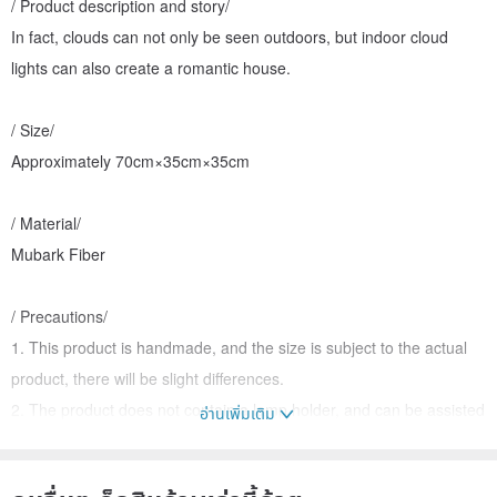
/ Product description and story/
In fact, clouds can not only be seen outdoors, but indoor cloud
lights can also create a romantic house.
/ Size/
Approximately 70cm×35cm×35cm
/ Material/
Mubark Fiber
/ Precautions/
1. This product is handmade, and the size is subject to the actual
product, there will be slight differences.
2. The product does not contain a lamp holder, and can be assisted
อ่านเพิ่มเติม
in production, and the cost is extra.
3. The order date is about 30 days.