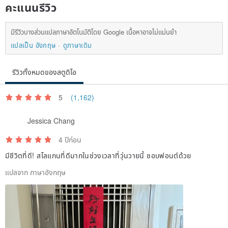
Shipping method/
คะแนนรีวิว
Free shipping in Taiwan, sent by freight.
มีรีวิวบางส่วนแปลภาษาอัตโนมัติโดย Google เนื้อหาอาจไม่แม่นยำ
แปลเป็น อังกฤษ
ดูภาษาเดิม
รีวิวทั้งหมดของสตูดิโอ
5
(1,162)
Jessica Chang
4 ปีก่อน
มีชีวิตที่ดี! สโลแกนที่ดีมากในช่วงเวลาที่วุ่นวายนี้ ชอบฟอนต์ด้วย
แปลจาก ภาษาอังกฤษ