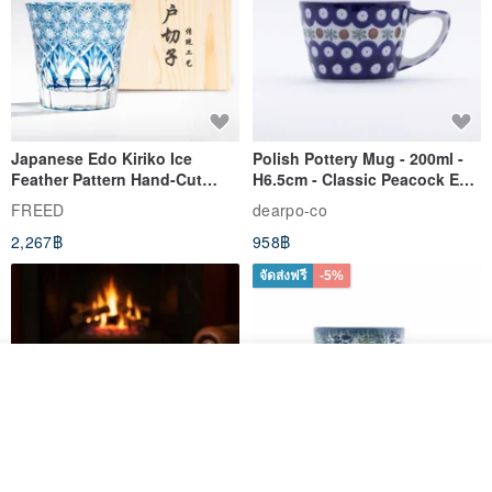
Japanese Edo Kiriko Ice
Polish Pottery Mug - 200ml -
Feather Pattern Hand-Cut
H6.5cm - Classic Peacock Eye
Whisky Glass - Blue Engraved
& Dragonfly
FREED
dearpo-co
Gift for Dad
2,267฿
958฿
จัดส่งฟรี
-5%
ดูสินค้าอื่นๆ ของดีไซเนอร์
View Shop