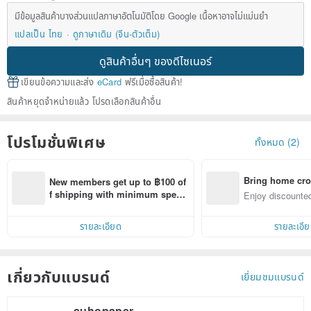
มีข้อมูลสินค้าบางส่วนแปลภาษาอัตโนมัติโดย Google เนื้อหาอาจไม่แม่นยำ
แปลเป็น ไทย
ดูภาษาเดิม (จีน-ตัวเต็ม)
ดูสินค้าอื่นๆ ของดีไซเนอร์
เขียนข้อความและส่ง
eCard
ฟรีเมื่อซื้อสินค้า!
สินค้าหยุดจำหน่ายแล้ว โปรดเลือกสินค้าอื่น
โปรโมชั่นพิเศษ
ทั้งหมด (2)
Bring home cro
New members get up to ฿100 of
n with ease
f shipping with minimum spen
Enjoy discounted
d on their first Pinkoi app order 
ct cross-border 
within 7 days!
รายละเอียด
รายละเอี
เกี่ยวกับแบรนด์
เยี่ยมชมแบรนด์
suhopaper