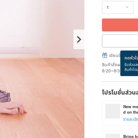
เขียนข้อความและส
กดหัวใจ
สินค้าสั่งผลิต" ใช้
รับส่วนล
สินค้าโด
8/20~8/31
โปรโมชั่นส่วน
New mem
d on the
รายละเอี
Bring h