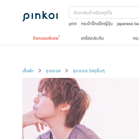
print
กระเป๋าปิ๊กแป๊กญี่ปุ่น
japanese b
ชาผลไม้
รวมเครื่องประดับวินเทจ
jewelr
กิจกรรมพิเศษ
เครื่องประดับ
กระ
เสื้อผ้า
ชุดเดรส
ชุดเดรส
วัสดุอื่นๆ