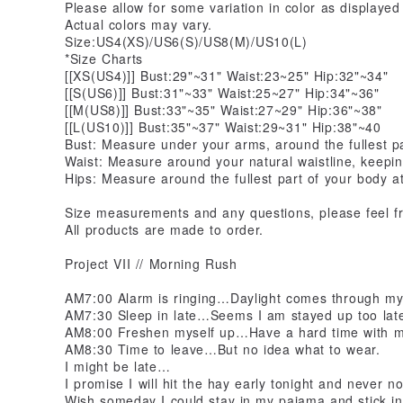
Please allow for some variation in color as displayed
Actual colors may vary.
Size:US4(XS)/US6(S)/US8(M)/US10(L)
*Size Charts
[[XS(US4)]] Bust:29"~31" Waist:23~25" Hip:32"~34"
[[S(US6)]] Bust:31"~33" Waist:25~27" Hip:34"~36"
[[M(US8)]] Bust:33"~35" Waist:27~29" Hip:36"~38"
[[L(US10)]] Bust:35"~37" Waist:29~31" Hip:38"~40
Bust: Measure under your arms, around the fullest pa
Waist: Measure around your natural waistline, keepin
Hips: Measure around the fullest part of your body at
Size measurements and any questions, please feel f
All products are made to order.
Project VII // Morning Rush
AM7:00 Alarm is ringing…Daylight comes through my
AM7:30 Sleep in late…Seems I am stayed up too late 
AM8:00 Freshen myself up…Have a hard time with my 
AM8:30 Time to leave…But no idea what to wear.
I might be late…
I promise I will hit the hay early tonight and never n
Wish someday I could stay in my pajama and stick i