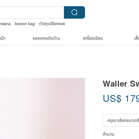
andana
boston bag
ต่างหูเปลือกหอย
y box
เป๋า
ของตกแต่งบ้าน
เครื่องเขียน
เสื
Waller S
US$
17
จำนวน