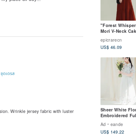
"Forest Whisper
Mori V-Neck Ca
Dress - Japanes
epicrarecn
Basic Style Sev
US$ 46.09
Sleeve Elegant 
Length Dress
-
ชุดเดรส
Sheer White Flo
ion. Wrinkle jersey fabric with luster
Embroidered Ful
Circle Skirt We
Ad
eande
Dress
US$ 149.22