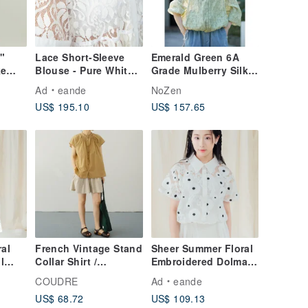
"
Lace Short-Sleeve
Emerald Green 6A
ke
Blouse - Pure White,
Grade Mulberry Silk
e
Ethereal Bridal Style
Cotton Lightweight
Ad
eande
NoZen
en-
Ditsy Floral Print Zip-
US$ 195.10
US$ 157.65
Mid-
Up Sun Protection
Jacket Outerwear
Spring/Summer 2026
ral
French Vintage Stand
Sheer Summer Floral
l
Collar Shirt /
Embroidered Dolman
dding
Gathered Cotton Top
Sleeve Blouse - Light
COUDRE
Ad
eande
/ Relaxed Short-
Wedding Dress
US$ 68.72
US$ 109.13
Sleeve Blouse