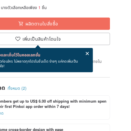
บางตัวเลือกเหลือเพียง
1
ชิ้น
ผลิตตามใบสั่งซื้อ
เพิ่มเป็นสินค้าโดนใจ
่ง eCard ฟรีเมื่อซื้อสินค้า!
eCard คืออะไร?
และเก็บไว้ในคอลเลกชั่น
เวลาผลิต 10 วันทำการหลังจากชำระเงิน สั่งตอนนี้จะได้รับภายใน
ดก่อนใคร ไม่พลาดทุกโปรโมชั่นเด็ด ง่ายๆ แค่กดเพิ่มเป็น
นใจ!
ลด
ทั้งหมด (2)
bers get up to US$ 6.00 off shipping with minimum spen
ir first Pinkoi app order within 7 days!
ยด
ome cross-border design with ease