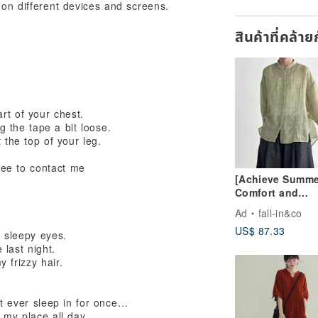
 on different devices and screens.
สินค้าที่คล้า
rt of your chest.
g the tape a bit loose.
 the top of your leg.
ree to contact me
[Achieve Summe
Comfort and
Elegance] 100%
Ad
fall-in&co
Ramie 3/4 Sleev
US$ 87.33
Shirt Blouse in 
 sleepy eyes.
Green 260519-1
last night.
frizzy hair.
ot ever sleep in for once…
n my place all day…