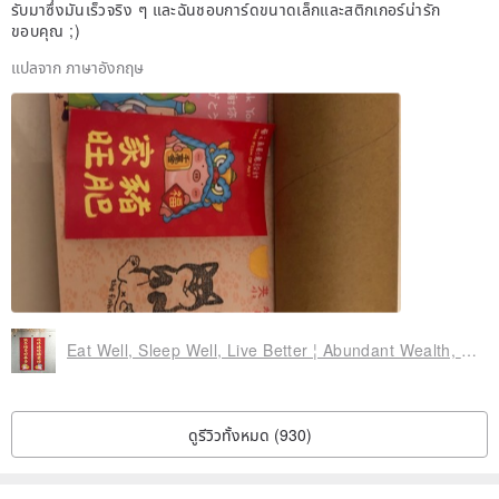
รับมาซึ่งมันเร็วจริง ๆ และฉันชอบการ์ดขนาดเล็กและสติกเกอร์น่ารัก
ขอบคุณ ;)
※ For friends residing in outlying islands, as FamilyMart's store-to-
store and 7-11's convenience delivery services are limited to
แปลจาก ภาษาอังกฤษ
mainland Taiwan,
please opt for postal mail. ※
Origin / Manufacturing Method
Made in Taiwan / Designed by 藝之魚 (Yi Zhi Yu)
Eat Well, Sleep Well, Live Better ¦ Abundant Wealth, Fortune, and Opportunities Couplet
ดูรีวิวทั้งหมด (930)