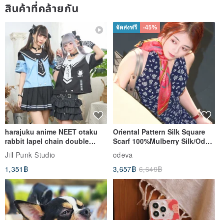
สินค้าที่คล้ายกัน
จัดส่งฟรี
-45%
harajuku anime NEET otaku
Oriental Pattern Silk Square
rabbit lapel chain double
Scarf 100%Mulberry Silk/Ode
breasted sailor top JJ2540
to the Yi Tribe–Courage
Jill Punk Studio
odeva
1,351฿
3,657฿
6,649฿