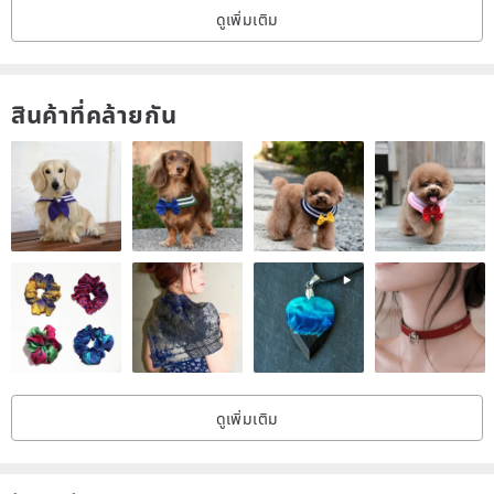
because you're not facing this journey alone.
ดูเพิ่มเติม
There are many, many supporters behind you.
สินค้าที่คล้ายกัน
___________________________________________
Size Guide
Green Label Sizing
S Bust 38 Shoulder 36 Sleeve 14 Waist 35 Length 56
M Bust 41 Shoulder 38 Sleeve 15 Waist 38 Length 57
L Bust 44 Shoulder 41 Sleeve 16 Waist 41 Length 60.5
Black Label Sizing
ดูเพิ่มเติม
S Bust 47 Shoulder 44 Sleeve 20 Length 66
M Bust 51 Shoulder 49 Sleeve 21.5 Length 70