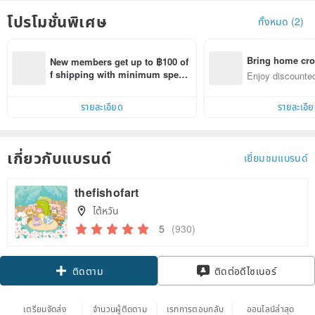
โปรโมชั่นพิเศษ
ทั้งหมด (2)
Bring home cro
New members get up to ฿100 of
n with ease
f shipping with minimum spen
Enjoy discounted
d on their first Pinkoi app order 
ct cross-border 
within 7 days!
รายละเอียด
รายละเอี
เกี่ยวกับแบรนด์
เยี่ยมชมแบรนด์
thefishofart
ไต้หวัน
5
(930)
Claim coupon
ติดต่อดีไซเนอร์
ติดตาม
เตรียมจัดส่ง
จำนวนผู้ติดตาม
เรทการตอบกลับ
ออนไลน์ล่าสุด