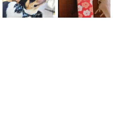
รอคิว
ถูกใจ
View Shop
Pet Scarf // firefly/Clown // Cat
【Pinkoi x SOU・SOU】Phone
Scarf / Dog Scarf
Case/ Smile/ Red
KAKO.pet
Hereafter.studio
413฿
1,107฿