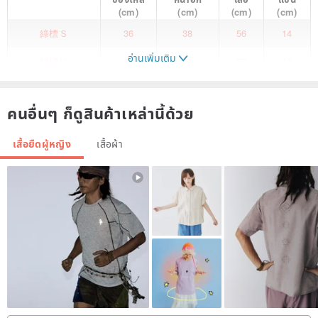
(cm)
(cm)
(cm)
(cm)
綠標Ｓ
36
38
56
14
อ่านเพิ่มเติม
綠標Ｍ
38
41
57
15
綠標Ｌ
41
44
60.5
16
คนอื่นๆ ก็ดูสินค้าเหล่านี้ด้วย
黑標Ｓ
44
47
66
20
เสื้อยืดผู้หญิง
เสื้อผ้า
黑標Ｍ
49
51
70
21.5
黑標Ｌ
51.5
53.5
73.5
22.5
/ YOU ARE NOT ALONE /
Even the strongest among us have moments of vulnerability.
But please, don't rush to put on a brave face.
Remember, you have a haven ready to welcome you whenever you
need to pause,