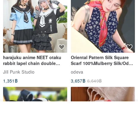
harajuku anime NEET otaku
Oriental Pattern Silk Square
rabbit lapel chain double
Scarf 100%Mulberry Silk/Ode
breasted sailor top JJ2540
to the Yi Tribe–Courage
Jill Punk Studio
odeva
1,351฿
3,657฿
6,649฿
รอคิว
View Shop