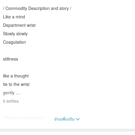
/ Commodity Description and story /
Like a mind
Department wrist
Slowly slowly
Coagulation
stillness
like a thought
tie to the wrist
gently ....
it settles
/ Product Introduction /
อ่านเพิ่มเติม
Picture for situational reference, commodity without surface.