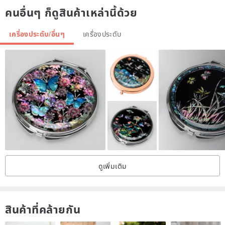
คนอื่นๆ ก็ดูสินค้าเหล่านี้ด้วย
เครื่องประดับ/อื่นๆ
เครื่องประดับ
/ Size /
Strap length: 260mm
ดูเพิ่มเติม
/ Material /
Nylon / nylon
สินค้าที่คล้ายกัน
Origin / manufacturing methods