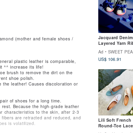
Jacquard Denim
Layered Yarn R
Toddler Shoes -
Ad
SWEET PEA
KISEI | Tote Bag
US$ 106.91
eneral plastic leather is comparable,
t ^^ increase its life!
hoe brush to remove the dirt on the
ent shoe polish.
e the leather! Causes discoloration or
pair of shoes for a long time.
to rest. Because the high-grade leather
 characteristics to the skin, after 2-3
r fibers are retracted and reduced, and
Lili Soft French
es is volatilized.
Round-Toe Lac
Casual Shoes