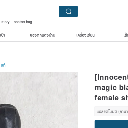
 story
boston bag
包包
9k
สร้อยคอทองคำวินเทจ￼
เป๋า
ของตกแต่งบ้าน
เครื่องเขียน
เสื
งแท้
[Innocent
magic bl
female sh
แปลอัตโนมัติ (ภาษาเ