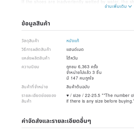
If the shoes are inadvertently wetted by water, the s
ventilated place, and should not be exposed to the s
It can't be baked or pumped under a strong hair dry
the leather surface will burst.
ข้อมูลสินค้า
1. Always rub the shoe polish, it is recommended to 
(recommended to use transparent shoe polish to wip
วัสดุสินค้า
หนังแท้
However, some special fabrics, such as cloth leathe
their own, there will be discoloration problems! );
วิธีการผลิตสินค้า
แฮนด์เมด
แหล่งผลิตสินค้า
ไต้หวัน
2. Keep the leather surface soft and bright. Be sure to
a well-ventilated place.
ความนิยม
ถูกชม 6,363 ครั้ง
Do not rain, brush or expose to the sun;
จำหน่ายไปแล้ว 3 ชิ้น
มี 147 คนถูกใจ
3. Wear it for a day or two before wearing it to avoi
สินค้าที่จำหน่าย
สินค้าต้นฉบับ
4. Do not touch the shoe with corrosive detergents;
รายละเอียดย่อยของ
♥ / size / 22-25.5 **The number 
สินค้า
if there is any size before buying.
♥ / Designer and brand profile /
-In 2010, the handmade women's shoes brand LiLi J
-The full range of products are mainly made of ball
ค่าจัดส่งและรายละเอียดอื่นๆ
-LiLi Jan loves ballet shoes very much! I think that B
versatile one.