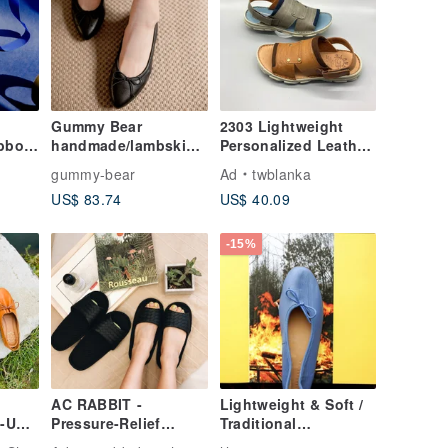
Gummy Bear
2303 Lightweight
ibbon
handmade/lambskin/
Personalized Leather
soft/flat shoes/doll
Sandals Men's
gummy-bear
Ad
twblanka
 Set |
shoes
Handmade Sandals
US$ 83.74
US$ 40.09
Stitching Spot
Special Offer Area
-15%
AC RABBIT -
Lightweight & Soft /
e-Up
Pressure-Relief
Traditional
Cushion Home
Sheepskin Ballet