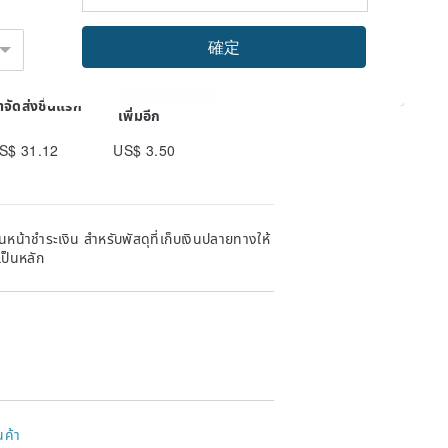
that by wearing LiLi Jan, I can make
確定
hoes, so insist on the choice of
ค่าจัดส่งชิ้นต่อไป
่าจัดส่งชิ้นแรก
เพิ่มอีก
Jan).
S$ 31.12
US$ 3.50
n a product that brings warmth!
looming, and the bird's eye view is like
หน้าชำระเงิน สำหรับพัสดุที่เก็บเงินปลายทางให้
เป็นหลัก
tyle.
nary is also amazing!
นค้า