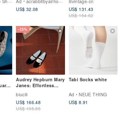
HoQin Handmade Shoes in Tainan
Ad
acrabbitbyairhouse
lilvintage-cn
Woven Leather
Flats / Handmade /
US$ 32.08
US$ 131.43
Slippers -
Japanese Lambskin
US$ 154.62
Lightweight, Non-
Slip, Soft, Relaxing,
Machine Washable
-15%
Audrey Hepburn Mary
Tabi Socks white
uard
Janes: Effortless
p-On
Ballet Flats,
biucili
Ad
NEUE THING
Tote
Handmade
US$ 166.48
US$ 8.91
US$ 195.85