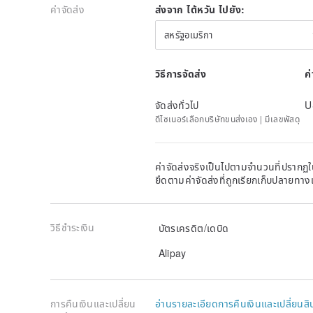
Considering the Taiwanese girl's foot shape, I hope 
ค่าจัดส่ง
ส่งจาก ไต้หวัน ไปยัง:
my instep look slender.
สหรัฐอเมริกา
Presents soft and beautiful sexy lines!
LiLi Jan is very concerned about the comfort of the s
"leather material".
วิธีการจัดส่ง
ค
Make shoes inside and out!
LiLi Jan is a brand founder Jan Li, born in January (
จัดส่งทั่วไป
U
Born in the cold season, the more you want to desig
ดีไซเนอร์เลือกบริษัทขนส่งเอง | มีเลขพัสดุ
The brand totem is "skirt flower - Skirt Flower".
The girl is wearing a Ballet in a circle, the skirt is b
a flower.
ค่าจัดส่งจริงเป็นไปตามจำนวนที่ปรากฏใน
So free and confident...
ยึดตามค่าจัดส่งที่ถูกเรียกเก็บปลายทาง
LiLi Jan's product design concept is based on basic s
With the enthusiasm and creative ingenuity, the ordi
Origin / manufacturing methods
China / handmade
วิธีชำระเงิน
บัตรเครดิต/เดบิด
Alipay
การคืนเงินและเปลี่ยน
อ่านรายละเอียดการคืนเงินและเปลี่ยนสิ