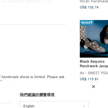
hoes should be placed in a cool,
un.
US$ 132.74
er, which will make the shoes bend and
จัดส่งฟรี
wipe it at least once a week
e,
r, are not recommended to wipe on
 store it in a dry place after drying in
Black Sequins
d deformation of the shoes;
Patchwork Jacq
Denim Adult Sli
Ad
SWEET PEA
Shoes - MIRAI | 
of handmade shoes is limited. Please ask
US$ 115.81
Bag Set |
**
an was born.
et shoes and are made by hand.
我們建議的瀏覽環境
allet is the basic model and the