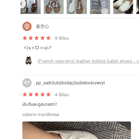
葉空心
9 ปีก่อน
ヾ(๑ㆁᗜㆁ๑)ﾉ"
[French yearning] leather folding ballet shoes - c
pp_aaib3ub2bxtiqc2azbebx4cvwryt
4 ปีก่อน
มันดีและดูสบายตา!
แปลจาก ภาษาอังกฤษ