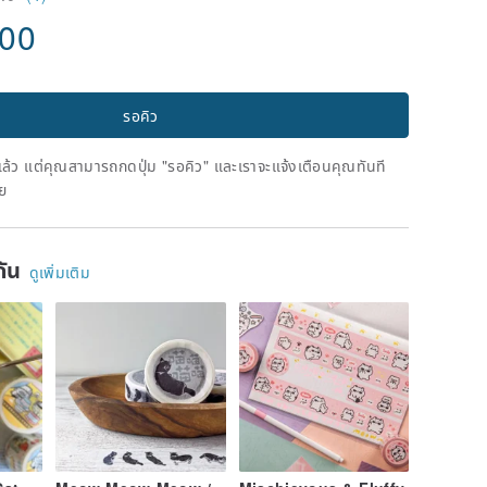
.00
รอคิว
ดแล้ว แต่คุณสามารถกดปุ่ม "รอคิว" และเราจะแจ้งเตือนคุณทันที
าย
ยกัน
ดูเพิ่มเติม