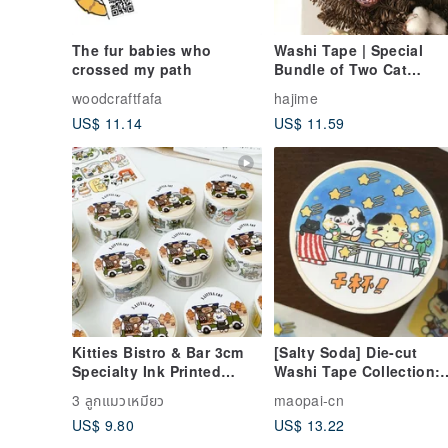
The fur babies who
Washi Tape | Special
crossed my path
Bundle of Two Cat
Designs
woodcraftfafa
hajime
US$ 11.14
US$ 11.59
Kitties Bistro & Bar 3cm
[Salty Soda] Die-cut
Specialty Ink Printed
Washi Tape Collection:
Washi Tape with Release
Adorable Cat Journal
3 ลูกแมวเหมียว
maopai-cn
Paper
Tape
US$ 9.80
US$ 13.22