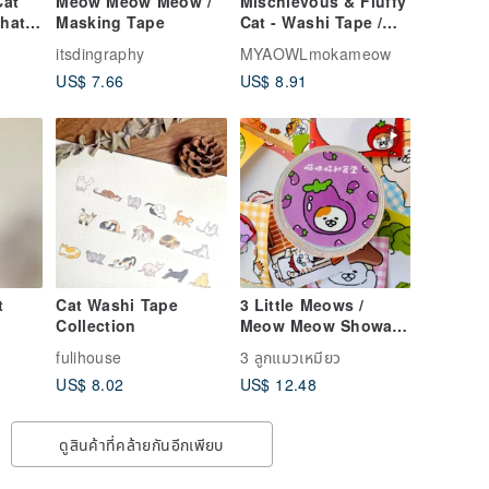
Cat
Meow Meow Meow /
Mischievous & Fluffy
hat
Masking Tape
Cat - Washi Tape /
rame
Healing, Cute, Cat,
itsdingraphy
MYAOWLmokameow
hi
Stationery
US$ 7.66
US$ 8.91
t
Cat Washi Tape
3 Little Meows /
Collection
Meow Meow Showa
Diner / Tear-off Memo
fulihouse
3 ลูกแมวเหมียว
Sticker Roll /
US$ 8.02
US$ 12.48
Writeable with
Perforations and
Release Liner
ดูสินค้าที่คล้ายกันอีกเพียบ