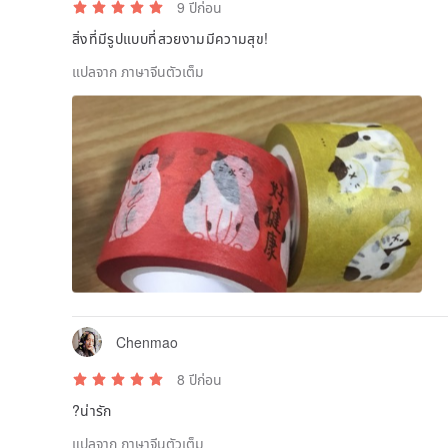
9 ปีก่อน
สิ่งที่มีรูปแบบที่สวยงามมีความสุข!
แปลจาก ภาษาจีนตัวเต็ม
Chenmao
8 ปีก่อน
?น่ารัก
แปลจาก ภาษาจีนตัวเต็ม