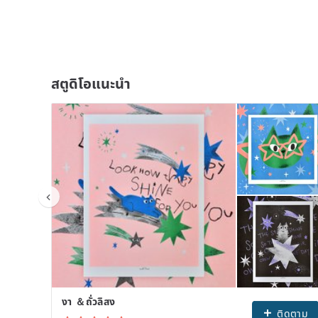
สตูดิโอแนะนำ
งา ＆ถั่วลิสง
ติดตาม