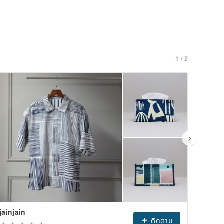
1 / 2
jainjain
dotdo
ติดตาม