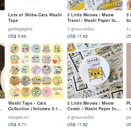
Lots of Shiba-Cats Washi
3 Little Meows / Meow
3 
Tape
Travel / Washi Paper 5cm
5
Tape / Die-Cut with
wi
garbagegirls
3 ลูกแมวเหมียว
3 
Release Liner
Tr
US$ 5.80
US$ 17.82
US
Di
P
Washi Tape - Cats
3 Little Meows / Meow
PU
Collection (Volumes 5-16,
Comic / Washi Paper 5cm
- 
including Anniversary
Paper Tape / Die-cut with
maopai-cn
3 ลูกแมวเหมียว
p
Edition)
Backing Paper
US$ 9.71
US$ 17.82
US