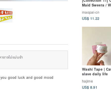
[Collection 11] 
Maid Sweets / W
to Eat / Cake F
maopai-cn
Journaling Was
US$ 11.22
Tape
หาอาจไม่แม่นยำ
Washi Tape | Ca
slave daily life
g you good luck and good mood
hajime
US$ 8.91