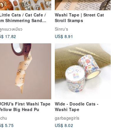
Little Cats / Cat Cafe /
Washi Tape | Street Cat
cm Shimmering Sand
Stroll Stamps
th White Ink
ลูกแมวเหมียว
Sinru's
ansparent Washi Tape /
$ 17.82
US$ 8.91
e-cut with Backing
aper
CHU's First Washi Tape
Wide - Doodle Cats -
Yellow Big Head Pu
Washi Tape
uchu
garbagegirls
$ 5.75
US$ 8.02