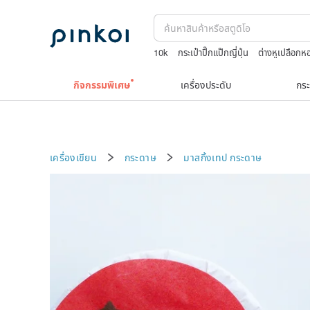
10k
กระเป๋าปิ๊กแป๊กญี่ปุ่น
ต่างหูเปลือกห
celine bag vintage
boston bag
กิจกรรมพิเศษ
เครื่องประดับ
กระ
เครื่องเขียน
กระดาษ
มาสกิ้งเทป
กระดาษ