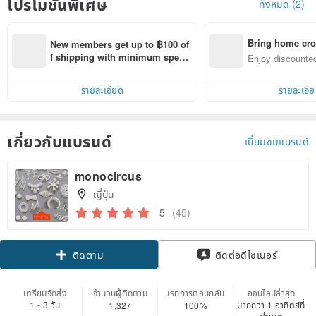
โปรโมชั่นพิเศษ
ทั้งหมด (2)
Bring home cro
New members get up to ฿100 of
n with ease
f shipping with minimum spen
Enjoy discounted
d on their first Pinkoi app order 
ct cross-border 
within 7 days!
รายละเอียด
รายละเอี
เกี่ยวกับแบรนด์
เยี่ยมชมแบรนด์
monocircus
ญี่ปุ่น
5
(45)
ติดตาม
ติดต่อดีไซเนอร์
เตรียมจัดส่ง
จำนวนผู้ติดตาม
เรทการตอบกลับ
ออนไลน์ล่าสุด
1 - 3 วัน
มากกว่า 1 อาทิตย์ที่
1,327
100%