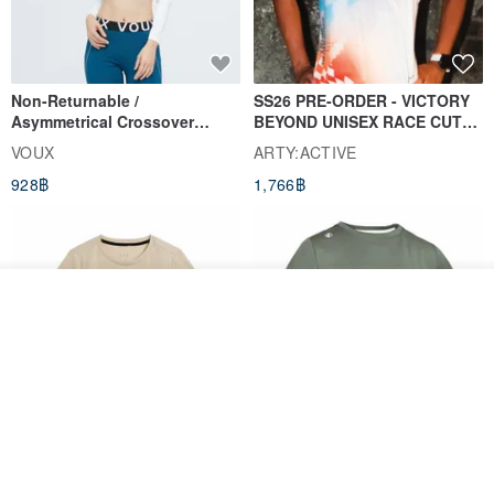
Non-Returnable /
SS26 PRE-ORDER - VICTORY
Asymmetrical Crossover
BEYOND UNISEX RACE CUT
Cropped Sweat-Wicking Top
TANK
VOUX
ARTY:ACTIVE
(Women's) - Perpetual Day
928฿
1,766฿
White
วางในรถเข็น
ถูกใจ
View Shop
Women's Coffee Yarn Short
Women's Little Logo Short
Sleeve T-Shirt With Small
Sleeve T-Shirt
Logo Description – Coffee y