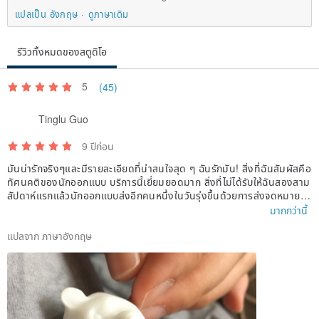
แปลเป็น อังกฤษ
ดูภาษาเดิม
รีวิวทั้งหมดของสตูดิโอ
5
(45)
Tinglu Guo
9 ปีก่อน
มันน่ารักจริงๆและมีรายละเอียดที่น่าสนใจสุด ๆ ฉันรักมัน! สิ่งที่ฉันสัมผัสคือ
ทัศนคติของนักออกแบบ บริการนี้เยี่ยมยอดมาก สิ่งที่ไม่ได้รับให้ฉันสองสาม
สัปดาห์แรกแล้วนักออกแบบส่งอีกคนหนึ่งในวันรุ่งขึ้นด้วยการส่งจดหมายที่
รวดเร็วที่สุด ผลิตภัณฑ์ที่ดีบริการที่ดีเยี่ยมและนักออกแบบที่ยอดเยี่ยม ทำให้
มากกว่านี้
ฉันเน้นสิ่งที่อยู่เบื้องหลังแบรนด์ ขอบคุณนักออกแบบ! เป็นประสบการณ์ที่ย
อดเยี่ยมสำหรับฉัน
แปลจาก ภาษาอังกฤษ