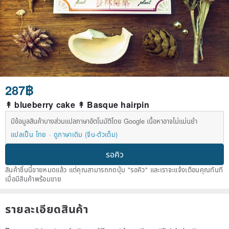
287฿
↟ blueberry cake ↟ Basque hairpin
มีข้อมูลสินค้าบางส่วนแปลภาษาอัตโนมัติโดย Google เนื้อหาอาจไม่แม่นยำ
แปลเป็น ไทย
ดูภาษาเดิม (จีน-ตัวเต็ม)
รอคิว
สินค้าชิ้นนี้ขายหมดแล้ว แต่คุณสามารถกดปุ่ม "รอคิว" และเราจะแจ้งเตือนคุณทันที
เมื่อมีสินค้าพร้อมขาย
รายละเอียดสินค้า