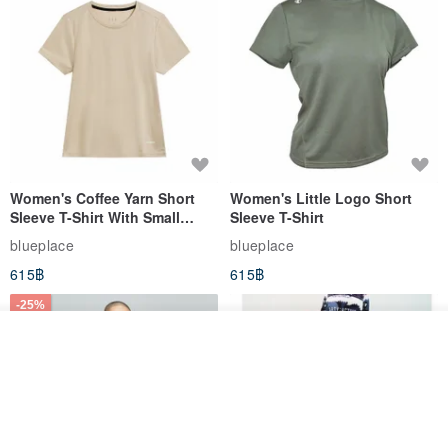
Women's Coffee Yarn Short
Women's Little Logo Short
Sleeve T-Shirt With Small
Sleeve T-Shirt
Logo Description – Coffee y
blueplace
blueplace
615฿
615฿
-25%
รอคิว
View Shop