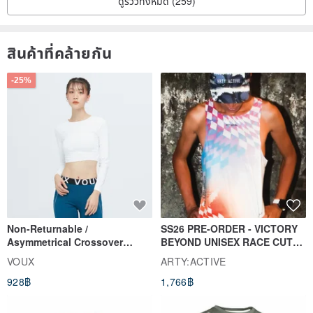
ดูรีวิวทั้งหมด (259)
สินค้าที่คล้ายกัน
-25%
Non-Returnable /
SS26 PRE-ORDER - VICTORY
Asymmetrical Crossover
BEYOND UNISEX RACE CUT
Cropped Sweat-Wicking Top
TANK
VOUX
ARTY:ACTIVE
(Women's) - Perpetual Day
928฿
1,766฿
White