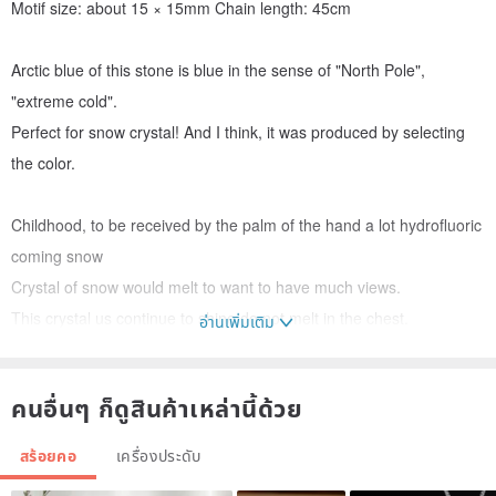
Motif size: about 15 × 15mm Chain length: 45cm
Arctic blue of this stone is blue in the sense of "North Pole",
"extreme cold".
Perfect for snow crystal! And I think, it was produced by selecting
the color.
Childhood, to be received by the palm of the hand a lot hydrofluoric
coming snow
Crystal of snow would melt to want to have much views.
This crystal us continue to shine do not melt in the chest.
อ่านเพิ่มเติม
Origin / production method
Origin Japan: handmade
คนอื่นๆ ก็ดูสินค้าเหล่านี้ด้วย
สร้อยคอ
เครื่องประดับ