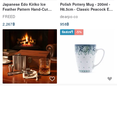
Japanese Edo Kiriko Ice
Polish Pottery Mug - 200ml -
Feather Pattern Hand-Cut
H6.5cm - Classic Peacock Eye
Whisky Glass - Blue Engraved
& Dragonfly
FREED
dearpo-co
Gift for Dad
2,267฿
958฿
จัดส่งฟรี
-5%
304 Stainless Steel Whiskey
Polish Pottery Gift Box Set -
Flask Gift Set - Customizable
Mug - 300ml - 11cm Height -
ดูสินค้าอื่นๆ ของดีไซเนอร์
Engraving - Father's Day Gift
Fern Pattern
View Shop
FREED
dearpo-co
1,924฿
1,719฿
1,809฿