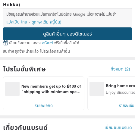
Rokka)
มีข้อมูลสินค้าบางส่วนแปลภาษาอัตโนมัติโดย Google เนื้อหาอาจไม่แม่นยำ
แปลเป็น ไทย
ดูภาษาเดิม (ญี่ปุ่น)
ดูสินค้าอื่นๆ ของดีไซเนอร์
เขียนข้อความและส่ง
eCard
ฟรีเมื่อซื้อสินค้า!
สินค้าหยุดจำหน่ายแล้ว โปรดเลือกสินค้าอื่น
โปรโมชั่นพิเศษ
ทั้งหมด (2)
Bring home cro
New members get up to ฿100 of
n with ease
f shipping with minimum spen
Enjoy discounted
d on their first Pinkoi app order 
ct cross-border 
within 7 days!
รายละเอียด
รายละเอี
เกี่ยวกับแบรนด์
เยี่ยมชมแบรนด์