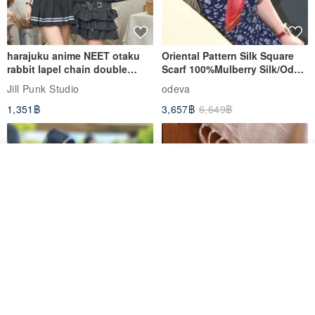
harajuku anime NEET otaku
Oriental Pattern Silk Square
rabbit lapel chain double
Scarf 100%Mulberry Silk/Ode
breasted sailor top JJ2540
to the Yi Tribe–Courage
Jill Punk Studio
odeva
1,351฿
3,657฿
6,649฿
ผลิตตามใบสั่งซื้อ
ถูกใจ
View Shop
Pet Scarf // firefly/Clown // Cat
【Pinkoi x SOU・SOU】Phone
Scarf / Dog Scarf
Case/ Smile/ Red
KAKO.pet
Hereafter.studio