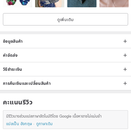
what standard you take.
( e . g .： US size 9 1/4 = 19 mm )
ดูเพิ่มเติม
◎Delivery：
This product will be shipped by regular air parcel. Delivery time is 4-
ข้อมูลสินค้า
5 weeks from time of payment.
ค่าจัดส่ง
◎Returns & exchanges：
วิธีชำระเงิน
Custom orders are non-refundable, non-exchangeable. Client is
responsible for providing Product sizing information and assumes
การคืนเงินและเปลี่ยนสินค้า
all liability for any errors in Product sizing information.
*Return policies of PINKOI：
www.pinkoi.com/policy#~g
คะแนนรีวิว
◎WITH YOUR ORDER, YOU WILL RECEIVE：
มีรีวิวบางส่วนแปลภาษาอัตโนมัติโดย Google เนื้อหาอาจไม่แม่นยำ
A unique, custom made Mokume Gane ring
แปลเป็น อังกฤษ
ดูภาษาเดิม
A ring box to transport and store it in