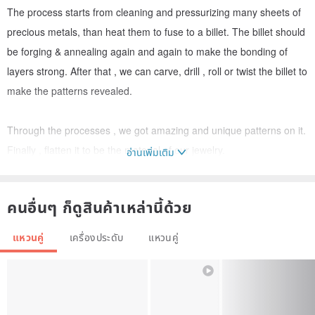
The process starts from cleaning and pressurizing many sheets of
precious metals, than heat them to fuse to a billet. The billet should
be forging & annealing again and again to make the bonding of
layers strong. After that , we can carve, drill , roll or twist the billet to
make the patterns revealed.
Through the processes , we got amazing and unique patterns on it.
Finally , flatten it to be the material of our jewelry.
อ่านเพิ่มเติม
Materials：sterling silver (silver925)、copper
คนอื่นๆ ก็ดูสินค้าเหล่านี้ด้วย
Ring width：7.5mm
Ring thickness：3mm
แหวนคู่
เครื่องประดับ
แหวนคู่
Pattern type：carve / woodgrain
Finish： mirror polish finish
Etch or not： etched ( part of copper )
Stone：none