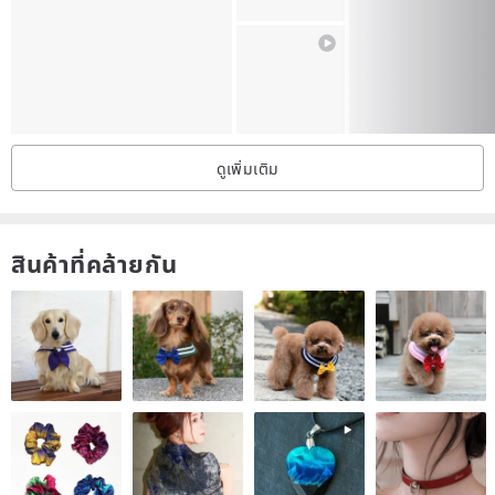
◎ If you would like to engrave words inside the ring , please let me
know. ^^ That may increase the cost about 20 USD per ring.
◎ Please allow 4~5 weeks to create your ring.
◎ Because of the nature of the Mokume Gane technique, the
ดูเพิ่มเติม
pattern on the ring will not be the same 100% but unique every
time.
สินค้าที่คล้ายกัน
◎Ring size measuring：
1. Find your old ring, measure its diameter & tell me. ( e . g .
diameter =19mm )
2. The best way to confirm your ring size is to visit at least two
reputable jewelers to have your finger sized. They should use
standard fit sizers, and they should agree on what size you
measured .
3. I can make different size of many countries , Please let me know