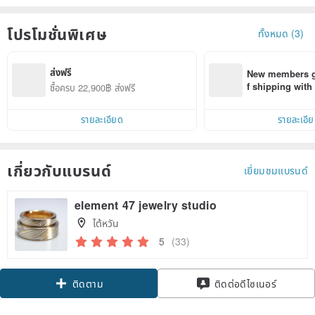
โปรโมชั่นพิเศษ
ทั้งหมด (3)
ส่งฟรี
New members ge
f shipping wit
ซื้อครบ 22,900฿ ส่งฟรี
d on their first
within 7 days!
รายละเอียด
รายละเอี
เกี่ยวกับแบรนด์
เยี่ยมชมแบรนด์
element 47 jewelry studio
ไต้หวัน
5
(33)
Claim coupon
ติดต่อดีไซเนอร์
ติดตาม