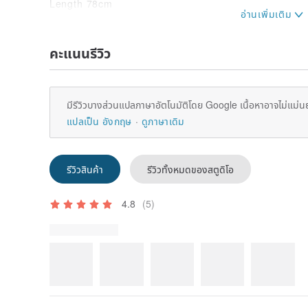
Length 78cm
Width 58cm
sleeve length 24cm
คะแนนรีวิว
*Please note that there may be slight differences in
the actual product.
* There may be an error of about 1 to 2 cm from the
*Please check the dimensions carefully before purch
มีรีวิวบางส่วนแปลภาษาอัตโนมัติโดย Google เนื้อหาอาจไม่แม่น
แปลเป็น อังกฤษ
ดูภาษาเดิม
รีวิวสินค้า
รีวิวทั้งหมดของสตูดิโอ
4.8
(5)
cherietsoi
7 ปีก่อน
กราฟิกที่ยอดเยี่ยม!