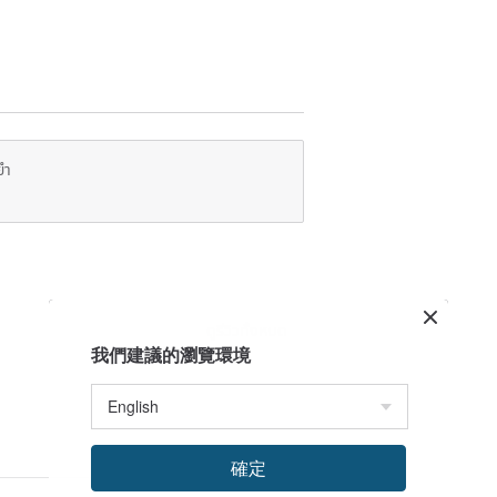
 color between the product image and
 indicated dimensions.
asing.
ยำ
ดูรีวิวทั้งหมด
我們建議的瀏覽環境
確定