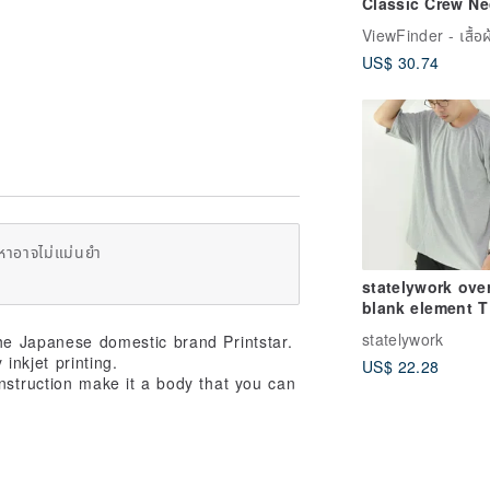
Classic Crew Ne
Shirt
US$ 30.74
หาอาจไม่แม่นยำ
statelywork ove
blank element T
statelywork
he Japanese domestic brand Printstar.
 inkjet printing.
US$ 22.28
nstruction make it a body that you can