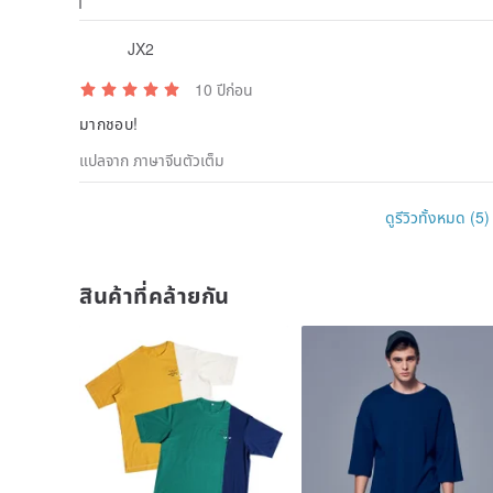
มากชอบ!
แปลจาก ภาษาจีนตัวเต็ม
ดูรีวิวทั้งหมด (5)
สินค้าที่คล้ายกัน
Mr. T shirt - เสื้อยืดทรง
Stone'As Oversized 3/4
oversized สีเหลือง x ขาว
Sleeve T-Shirt In Blue /
Blue Seven T-shirt
SMILER
stoneas