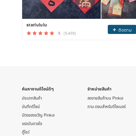
starlululu
ติดตาม
5
(5,403)
ค้นหางานดีไซน์ดีๆ
จำหน่ายสินค้า
ประเภทสินค้า
ลงขายสินค้าบน Pinkoi
บันทึกดีไซน์
ถาม-ตอบสำหรับดีไซเนอร์
บัตรของขวัญ Pinkoi
แรงบันดาลใจ
ตู้โชว์