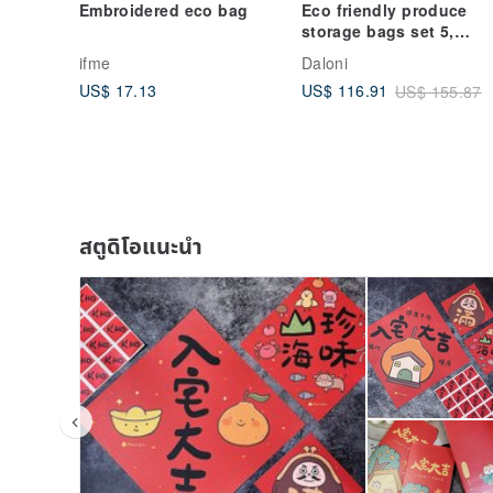
Embroidered eco bag
Eco friendly produce
storage bags set 5,
Reusable canvas grocer
ifme
Daloni
bags, 透氣
US$ 17.13
US$ 116.91
US$ 155.87
สตูดิโอแนะนำ