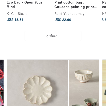
Eco Bag - Open Your
Print cotton bag ,
PV
Mind
Gouache painting print
ec
y
bag
ve
Ki-Yan Stuzio
Paint Your Journey
H
US$ 18.84
US$ 22.96
US
ดูเพิ่มเติม