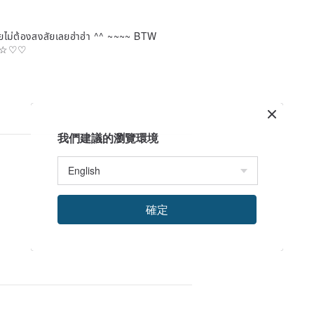
ยไม่ต้องสงสัยเลยฮ่าฮ่า ^^ ~~~~ BTW
☆♡♡
我們建議的瀏覽環境
確定