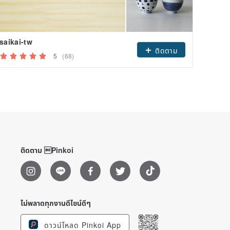
saikai-tw
B
Hot
ติดตาม
5
(68)
ติดตาม Pinkoi
ไม่พลาดทุกงานดีไซน์ดีๆ
ดาวน์โหลด Pinkoi App