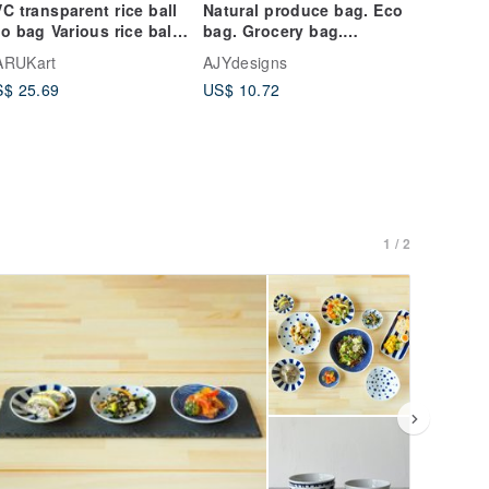
C transparent rice ball
Natural produce bag. Eco
o bag Various rice balls
bag. Grocery bag.
r.
Shopping bag. Organic
ARUKart
AJYdesigns
$ 25.69
US$ 10.72
1 / 2