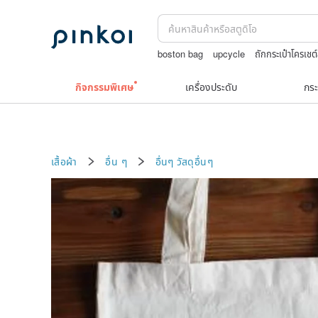
boston bag
upcycle
ถักกระเป๋าโครเชต
สร้อยคอทองคำวินเทจ￼
แว่นตาเด็ก
jew
กิจกรรมพิเศษ
เครื่องประดับ
กระ
เสื้อผ้า
อื่น ๆ
อื่นๆ
วัสดุอื่นๆ