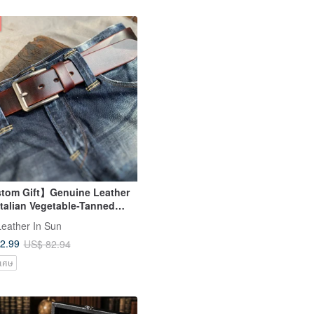
tom Gift】Genuine Leather
 Italian Vegetable-Tanned
er, Handmade, 2 Colors,
Leather In Sun
r's Day Gift
2.99
US$ 82.94
ิเศษ