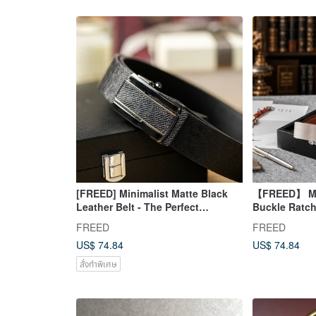
[FREED] Minimalist Matte Black
【FREED】 Mat
Leather Belt - The Perfect
Buckle Ratch
Boyfriend Gift
Gift Gift Re
FREED
FREED
US$ 74.84
US$ 74.84
สั่งทำพิเศษ