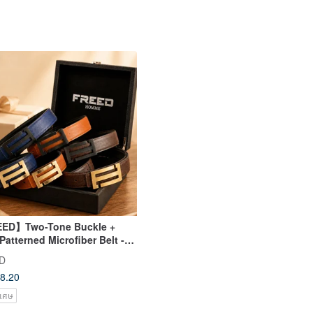
ED】Two-Tone Buckle +
Patterned Microfiber Belt -
le Colors Available, Gift
D
mmendation
8.20
ิเศษ