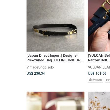
[Japan Direct Import] Designer
[VULCAN Bel
Pre-owned Bag: CELINE Belt Bag,
Narrow Belt] 
Black, Horse Carriage Design,
Saddle Leath
VintageShop solo
Leather, Vintage, Old, ykpypt
US$ 236.34
US$ 101.56
สั่งทำพิเศษ
Pi