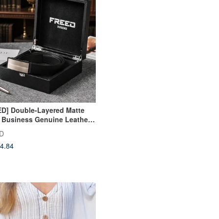
D] Double-Layered Matte
r Business Genuine Leather
atic Belt Leather Birthday
D
4.84