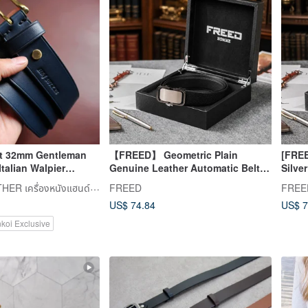
t 32mm Gentleman
【FREED】 Geometric Plain
[FREE
Italian Walpier
Genuine Leather Automatic Belt -
Silve
er Multicolor
Gunmetal Business Gift
Autom
VULCAN LEATHER เครื่องหนังแฮนด์เมดระดับพรีเมียม
FREED
FREE
Gift
US$ 74.84
US$ 7
nkoi Exclusive