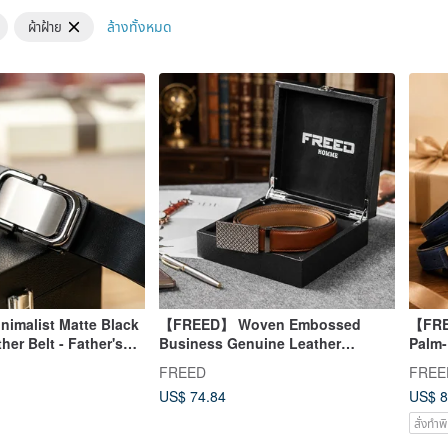
ล้างทั้งหมด
ผ้าฝ้าย
malist Matte Black
【FREED】 Woven Embossed
【FRE
er Belt - Father's
Business Genuine Leather
Palm-
Automatic Belt Leather Men
Multip
FREED
FREE
Promotion Gift
Reco
US$ 74.84
US$ 8
สั่งทำพ