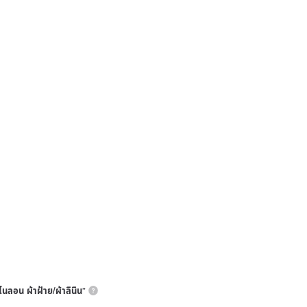
 ไนลอน ผ้าฝ้าย/ผ้าลินิน
”