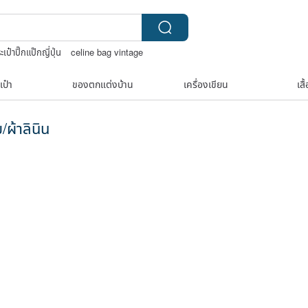
ะเป๋าปิ๊กแป๊กญี่ปุ่น
celine bag vintage
รเชต์ลายต่างๆ
upcycle
เป๋า
ของตกแต่งบ้าน
เครื่องเขียน
เสื
/ผ้าลินิน