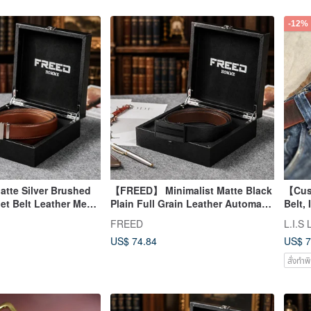
-12%
te Silver Brushed
【FREED】 Minimalist Matte Black
【Cus
et Belt Leather Men's
Plain Full Grain Leather Automatic
Belt,
commendation
Belt Leather Gift for Boyfriend
Leath
FREED
L.I.S 
Fathe
US$ 74.84
US$ 7
สั่งทำพ