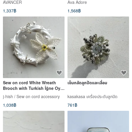
AVANCER
Ava Adore
1,337฿
1,568฿
Sew on cord White Wreath
เข็มกลัดลูกปัดและเลื่อม
Brooch with Turkish İğne Oya
Flower Handmade in Japan
j-hish / Sew on cord accessory
kasakasa เครื่องประดับลูกปัด
1,038฿
761฿