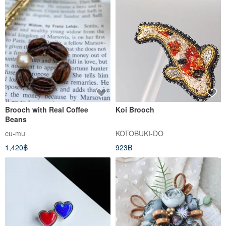
Brooch with Real Coffee
Koi Brooch
Beans
cu-mu
KOTOBUKI-DO
1,420฿
923฿