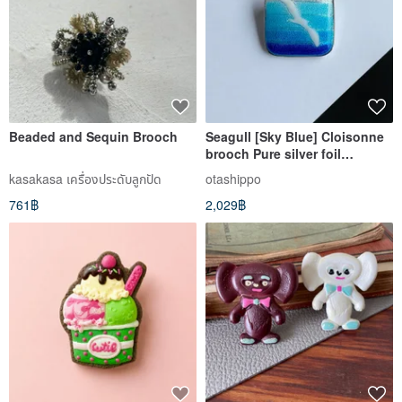
Beaded and Sequin Brooch
Seagull [Sky Blue] Cloisonne
brooch Pure silver foil
cloisonne
kasakasa เครื่องประดับลูกปัด
otashippo
761฿
2,029฿