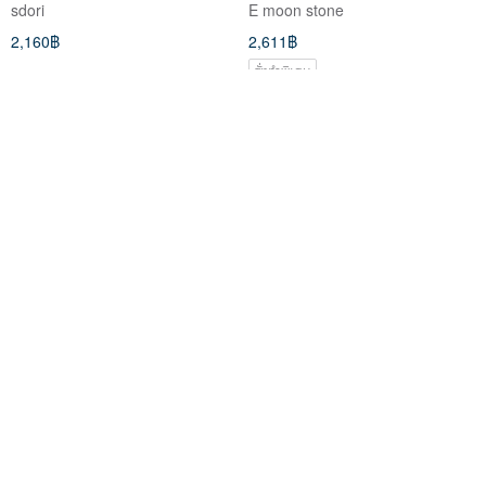
sdori
E moon stone
SEPTEMBER
Silver 925 Earrings - Stress
2,160฿
2,611฿
Relief
สั่งทำพิเศษ
Emotional Sanctuary / Gentle
Rose Honey | Pink Opal / Opal
Protection | Iced Drop
/ Single Piece | Natural Round
Shimmering Moonlight |
Gemstone Earrings
MODE YANG Taichung Jade Bangle
E moon stone
Transparent Moonstone
2,153฿
4,809฿
Earrings | 14K Gold-Filled
สั่งทำพิเศษ
จัดส่งฟรี