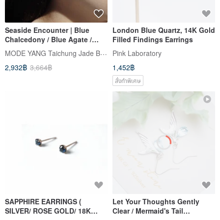
Seaside Encounter | Blue
London Blue Quartz, 14K Gold
Chalcedony / Blue Agate /
Filled Findings Earrings
Single Piece | Natural
MODE YANG Taichung Jade Bangle
Pink Laboratory
Gemstone Earrings
2,932฿
3,664฿
1,452฿
สั่งทำพิเศษ
SAPPHIRE EARRINGS (
Let Your Thoughts Gently
SILVER/ ROSE GOLD/ 18K
Clear / Mermaid's Tail
GOLD ) | BIRTHSTONE OF
Aquamarine Droplet Sterling