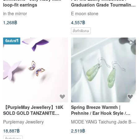
loop-fit earrings
Graduation Grade Tourmaline
Rose Quartz Gemstone Stud
in the mirror
E moon stone
Earrings 14K
1,268฿
4,557฿
สั่งทำพิเศษ
จัดส่งฟรี
【PurpleMay Jewellery】18K
Spring Breeze Warmth |
SOLD GOLD TANZANITE
Prehnite / Ear Hook Style /
BUTTERFLY EARRINGS - E051
Single Piece | Natural Droplet
MODE YANG Taichung Jade Bangle
Purplemay Jewellery
Gemstone Earrings
18,887฿
2,519฿
สั่งทำพิเศษ