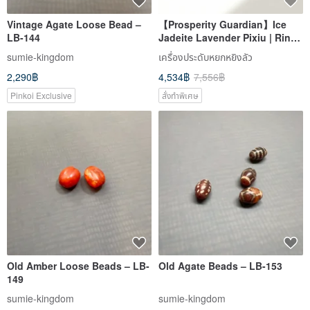
Vintage Agate Loose Bead –
【Prosperity Guardian】Ice
LB-144
Jadeite Lavender Pixiu | Ring
Face | Natural Burmese
sumie-kingdom
เครื่องประดับหยกหยิงลัว
Jadeite | Gift Idea
2,290฿
4,534฿
7,556฿
Pinkoi Exclusive
สั่งทำพิเศษ
Old Amber Loose Beads – LB-
Old Agate Beads – LB-153
149
sumie-kingdom
sumie-kingdom