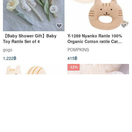
【Baby Shower Gift】Baby
Y-1289 Nyanko Rattle 100%
Toy Rattle Set of 4
Organic Cotton rattle Cat
Made in Japan
gogo
POMPKINS
1,222฿
415฿
-12%
Y-1301 Chipmunks 100%
Macrame Rocking Horse