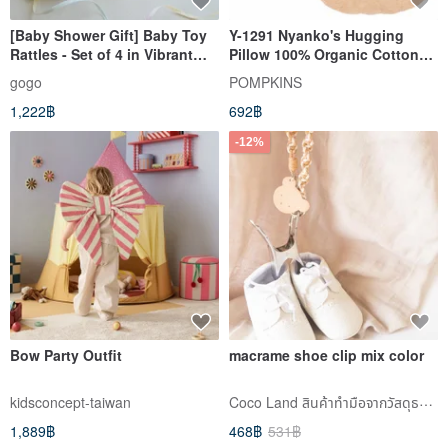
[Baby Shower Gift] Baby Toy
Y-1291 Nyanko's Hugging
Rattles - Set of 4 in Vibrant
Pillow 100% Organic Cotton
Colors
Pillow Cat Made in Japan
gogo
POMPKINS
1,222฿
692฿
-12%
Bow Party Outfit
macrame shoe clip mix color
Coco Land สินค้าทำมือจากวัสดุธรรมชาติ
kidsconcept-taiwan
1,889฿
468฿
531฿