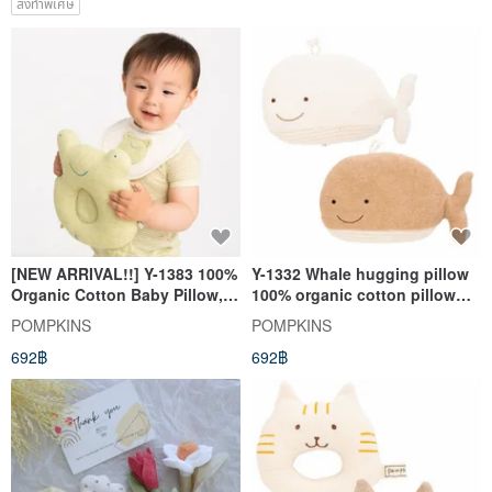
สั่งทำพิเศษ
[NEW ARRIVAL!!] Y-1383 100%
Y-1332 Whale hugging pillow
Organic Cotton Baby Pillow,
100% organic cotton pillow
Flat Head Prevention, Frog,
Whale Made in Japan
POMPKINS
POMPKINS
Made in Japan
692฿
692฿