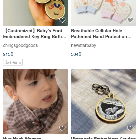
【Customized】Baby's Foot
Breathable Cellular Hole-
Embroidered Key Ring Birth
Patterned Hand Protection
Anniversary
Baby Mittens
chingsgoodgoods
newstarbaby
915฿
504฿
สั่งทำพิเศษ
Hug Neck Warmer
Ultrasonic Embroidery Keyring