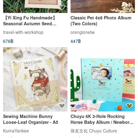
【Yi Xing Fu Handmade】
Classic Pet 4x6 Photo Album
Seasonal Autumn Seed
(Two Colors)
Painting
travel-with-workshop
orengionetw
676฿
447฿
Sewing Machine Bunny
Chuyu 6K 3-Hole Rocking
Loose-Leaf Organizer - A5
Horse Baby Album / Newborn
Growth Album Gift Box - Self-
KumaYankee
珠友文化 Chuyu Culture
Adhesive White Pages / 15