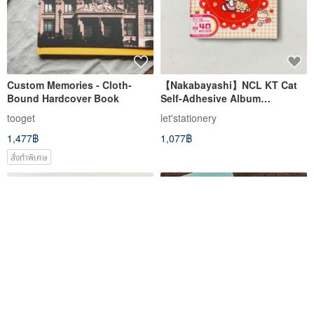
Custom Memories - Cloth-
【Nakabayashi】NCL KT Cat
Bound Hardcover Book
Self-Adhesive Album
(Genuine Product)
tooget
let'stationery
1,477฿
1,077฿
สั่งทำพิเศษ