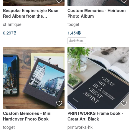
Bespoke Empire-style Rose
Custom Memories - Heirloom
Red Album from the
Photo Album
Napoleonic III Era
ct-antique
tooget
6,297฿
1,454฿
สั่งทำพิเศษ
Custom Memories - Mini
PRINTWORKS Frame book -
Hardcover Photo Book
Great Art, Black
tooget
printworks-hk