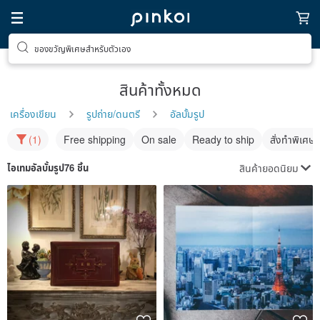
ของขวัญพิเศษสำหรับตัวเอง
สินค้าทั้งหมด
เครื่องเขียน
รูปถ่าย/ดนตรี
อัลบั้มรูป
(1)
Free shipping
On sale
Ready to ship
สั่งทำพิเศษ
สินค้ายอดนิยม
ไอเทม
อัลบั้มรูป
76 ชิ้น