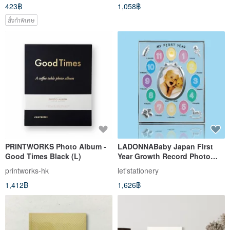
423฿
1,058฿
สั่งทำพิเศษ
PRINTWORKS Photo Album -
LADONNABaby Japan First
Good Times Black (L)
Year Growth Record Photo
Frame / Blue MO
printworks-hk
let'stationery
1,412฿
1,626฿