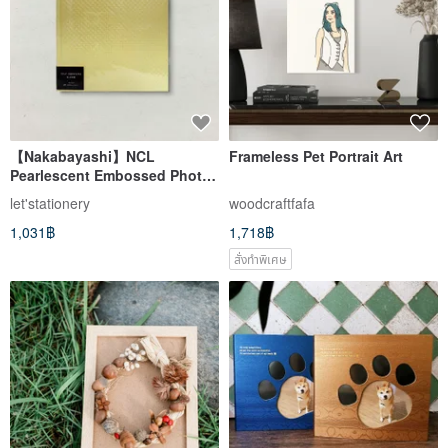
【Nakabayashi】NCL
Frameless Pet Portrait Art
Pearlescent Embossed Photo
Album MB40/565-Y (Genuine
let'stationery
woodcraftfafa
Product)
1,031฿
1,718฿
สั่งทำพิเศษ