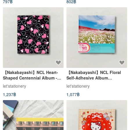
797฿
802฿
Sheets
【Nakabayashi】NCL Heart-
【Nakabayashi】NCL Floral
Shaped Centennial Album -
Self-Adhesive Album
Black (Authentic Product)
(Authentic Product)
let'stationery
let'stationery
1,237฿
1,077฿