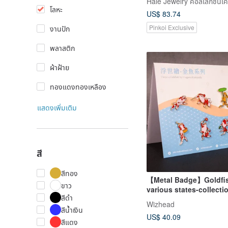
- Antique American Jew
โลหะ
US$ 83.74
Pinkoi Exclusive
งานปัก
พลาสติก
ผ้าฝ้าย
ทองแดงทองเหลือง
แสดงเพิ่มเติม
สี
สีทอง
【Metal Badge】Goldfis
ขาว
various states-collecti
สีดำ
into |
Wizhead
สีน้ำเงิน
US$ 40.09
สีแดง