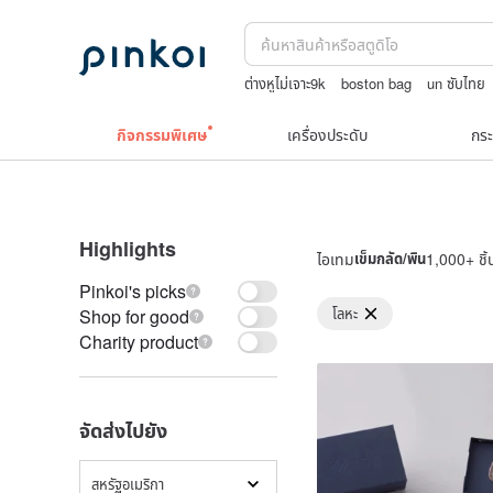
ต่างหูไม่เจาะ9k
boston bag
un ซับไทย
ชุดว่ายน้ำ
upcycle
กิจกรรมพิเศษ
เครื่องประดับ
กระ
Highlights
ไอเทม
เข็มกลัด/พิน
1,000+ ชิ้
Pinkoi's picks
โลหะ
Shop for good
Charity product
จัดส่งไปยัง
สหรัฐอเมริกา