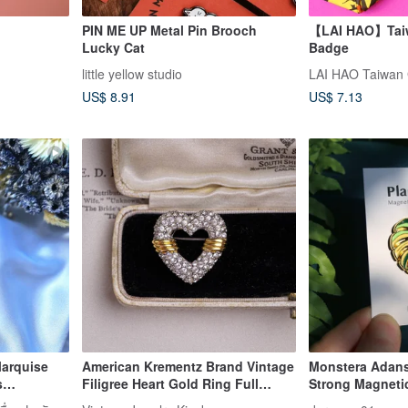
PIN ME UP Metal Pin Brooch
【LAI HAO】Taiw
Lucky Cat
Badge
little yellow studio
LAI HAO Taiwan 
US$ 8.91
US$ 7.13
arquise
American Krementz Brand Vintage
Monstera Adanso
s
Filigree Heart Gold Ring Full
Strong Magnetic
ooch / Pin
Rhinestone Small Brooch Pin
Version