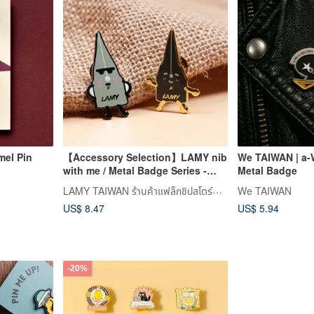
mel Pin
【Accessory Selection】LAMY nib
We TAIWAN | a-
with me / Metal Badge Series -
Metal Badge
Black Ms. or Silver Mr.
LAMY TAIWAN ร้านค้าแฟล็กชิปสโตร์ทางการ
We TAIWAN
US$ 8.47
US$ 5.94
-20%