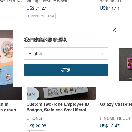
Hale Jewelry คอลเลกชันเครื่องประดับโบราณตะวันตก
Vintage Jewelry Kiosk
doromon01
elry
US$ 71.27
US$ 11.14
Pinkoi Exclusive
我們建議的瀏覽環境
確定
h in
Custom Two-Tone Employee ID
Galaxy Cassett
on group 6
Badges, Stainless Steel Metal
Name Tags with Customizable
CHONG
Graphics and Text, Set of Ten
US$ 26.08
US$ 13.47