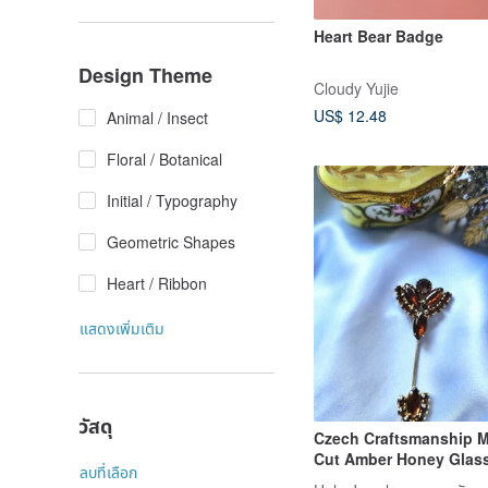
Heart Bear Badge
Design Theme
Cloudy Yujie
US$ 12.48
Animal / Insect
Floral / Botanical
Initial / Typography
Geometric Shapes
Heart / Ribbon
แสดงเพิ่มเติม
วัสดุ
Czech Craftsmanship M
Cut Amber Honey Glas
ลบที่เลือก
Rhinestone Hat Pin / Br