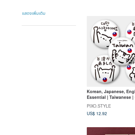
แสดงเพิ่มเติม
Korean, Japanese, Engl
Essential | Taiwanese |
Pin Badge Set of 5 | Fr
PIXO.STYLE
Suitcase Sticker | 019
US$ 12.92