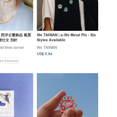
elry 西洋古董飾品 氣質
We TAIWAN | a-We Metal Pin - Six
浮雕仕女 別針
Styles Available
old-time-corner
We TAIWAN
US$ 5.94
koi Exclusive