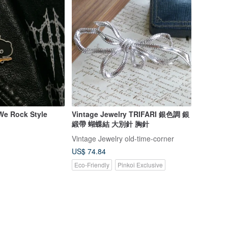
We Rock Style
Vintage Jewelry TRIFARI 銀色調 銀
緞帶 蝴蝶結 大別針 胸針
Vintage Jewelry old-time-corner
US$ 74.84
Eco-Friendly
Pinkoi Exclusive