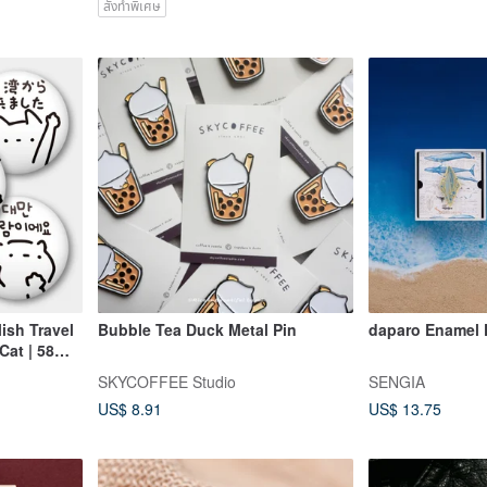
สั่งทำพิเศษ
ish Travel
Bubble Tea Duck Metal Pin
daparo Enamel 
 Cat | 58mm
ee Cat
SKYCOFFEE Studio
SENGIA
US$ 8.91
US$ 13.75