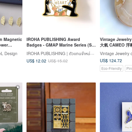
rn Magnetic
IROHA PUBLISHING Award
Vintage Jew
ower
Badges - GMAP Marine Series (Six
大氣 CAMEO 
, Brooch,
designs available)
IROHA PUBLISHING | ตัวแทนจำหน่ายในไต้หวัน
L Design
Vintage Jewelry 
or Overseas
US$ 124.72
US$ 12.02
US$ 15.02
Eco-Friendly
Pin