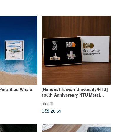
Pins-Blue Whale
[National Taiwan University/NTU]
100th Anniversary NTU Metal
Badge Gift Box (Set of 4)
ntugift
US$ 26.69