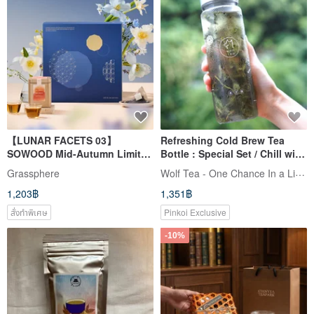
【LUNAR FACETS 03】
Refreshing Cold Brew Tea
SOWOOD Mid-Autumn Limited
Bottle : Special Set / Chill with
Edition Gift Box | Double Red
Wolf Tea
Wolf Tea - One Chance In a Lifetime
Grassphere
Fruit Rhyme Gift
1,203฿
1,351฿
สั่งทำพิเศษ
Pinkoi Exclusive
-10%