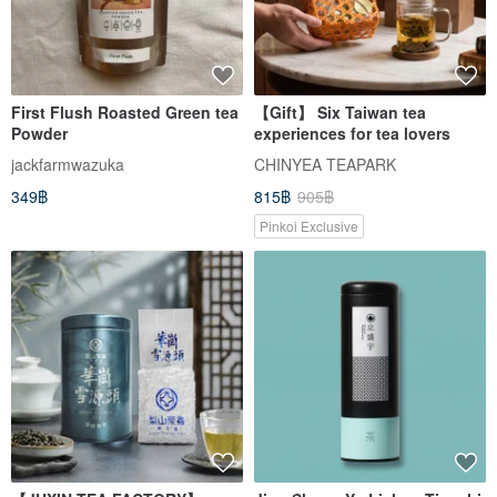
First Flush Roasted Green tea
【Gift】 Six Taiwan tea
Powder
experiences for tea lovers
jackfarmwazuka
CHINYEA TEAPARK
349฿
815฿
905฿
Pinkoi Exclusive