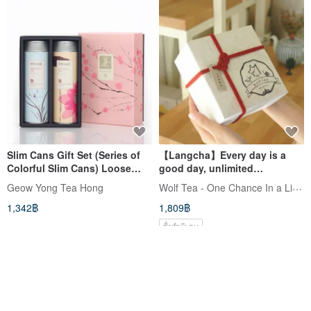
Slim Cans Gift Set (Series of
【Langcha】Every day is a
Colorful Slim Cans) Loose
good day, unlimited
Leaf Tea
blessings, knot gift box
Wolf Tea - One Chance In a Lifetime
Geow Yong Tea Hong
1,342฿
1,809฿
สั่งทำพิเศษ