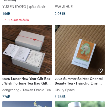
YUGEN KYOTO | ยูเก็น เกียวโต
PAH JI HUE`
496฿
2,061฿
มี 101 คนกำลังจะสั่งซื้อ
2026 Lunar New Year Gift Box
2025 Summer Soirée: Oriental
/ Wish Fortune Tea Bag Gift
Beauty Tea - Hsinchu Emei
Box / Set of 16 / Taiwanese
Hand-picked 30g LIMITED
dengxdeng - Taiwan Oracle Tea
Clouty Space
Tea Gift Box
779฿
3,755฿