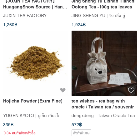
【JUXIN TEA FACTORY】
Jing Sheng Yu Lishan Tianchi
HuagangSnow Source | Hand-
Oolong Tea -100g tea leaves
Picked High Mountain Oolong
JUXIN TEA FACTORY
JING SHENG YU | จิง เซิ่ง ยู๋
Tea | 75g w/ Exclusive Tea Tin
1,260฿
1,924฿
Hojicha Powder (Extra Fine)
ten wishes - tea bag with
oracle / Taiwan tea / souvenir
YUGEN KYOTO | ยูเก็น เกียวโต
dengxdeng - Taiwan Oracle Tea
335฿
572฿
มี 34 คนกำลังจะสั่งซื้อ
สั่งทำพิเศษ