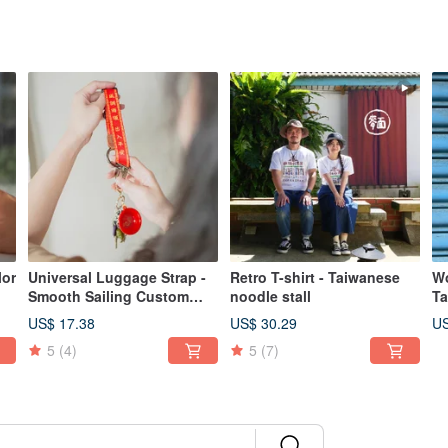
lor
Universal Luggage Strap -
Retro T-shirt - Taiwanese
Wo
Smooth Sailing Custom
noodle stall
Ta
Travel Gift
US$ 17.38
US$ 30.29
US
5
(4)
5
(7)