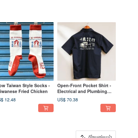
w Taiwan Style Socks -
Open-Front Pocket Shirt -
iwanese Fried Chicken
Electrical and Plumbing
Store (Navy Blue)
$ 12.48
US$ 70.38
ดีไซเนอร์แนะนำ