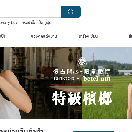
jewelry box
กระเป๋าปิ๊กแป๊กญี่ปุ่น
story
เป๋า
ของตกแต่งบ้าน
เครื่องเขียน
เสื
ำหน่ายสินค้าทำ