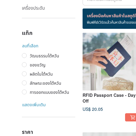
เครื่องประดับ
สินค้า 8 ชิ้น
เครื่องมือค้นหาสินค้าในสตูดิ
พิมพ์คีย์เวิร์ดแล้วค้นหาสินค้าของแ
ผู้ถือหนังสือเดินทาง
แท็ก
ลบที่เลือก
วัฒนธรรมไต้หวัน
ของขวัญ
ผลิตในไต้หวัน
ลักษณะของไต้หวัน
การออกแบบของไต้หวัน
RFID Passport Case - Day
Off
แสดงเพิ่มเติม
US$ 20.05
ราคา