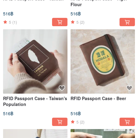
Flour
516฿
516฿
5
(1)
5
(2)
RFID Passport Case - Taiwan's
RFID Passport Case - Beer
Population
516฿
516฿
5
(2)