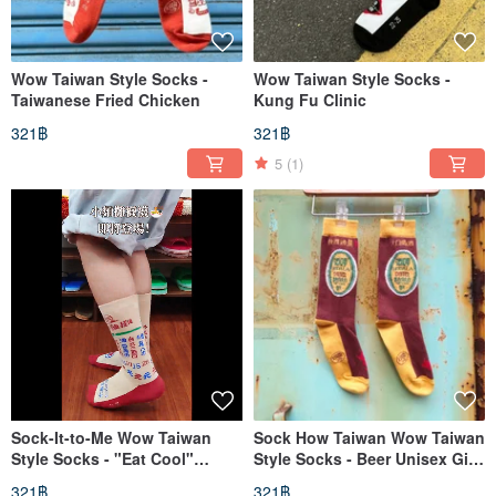
Wow Taiwan Style Socks -
Wow Taiwan Style Socks -
Taiwanese Fried Chicken
Kung Fu Clinic
321฿
321฿
5
(1)
Sock-It-to-Me Wow Taiwan
Sock How Taiwan Wow Taiwan
Style Socks - "Eat Cool"
Style Socks - Beer Unisex Gift
Unisex Mid-Calf Socks
Mid-Calf Socks
321฿
321฿