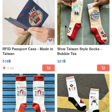
RFID Passport Case - Made in
Wow Taiwan Style Socks -
Taiwan
Bubble Tea
516฿
321฿
5
(4)