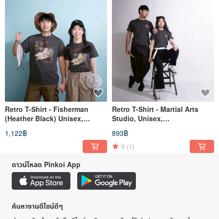
Retro T-Shirt - Fisherman
Retro T-Shirt - Martial Arts
(Heather Black) Unisex,
Studio, Unisex,
Recommended Gift for Men
Recommended Gift for Men
1,122฿
893฿
5
(1)
ดาวน์โหลด Pinkoi App
ค้นหางานดีไซน์ดีๆ