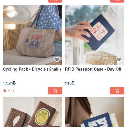
Cycling Pack - Bicycle (Khaki)
RFID Passport Case - Day Off
1,924฿
516฿
5
(1)