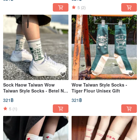
5
(2)
Sock Haow Taiwan Wow
Wow Taiwan Style Socks -
Taiwan Style Socks - Betel Nut
Tiger Flour Unisex Gift
Gift Mid-Calf Socks
321฿
321฿
5
(1)