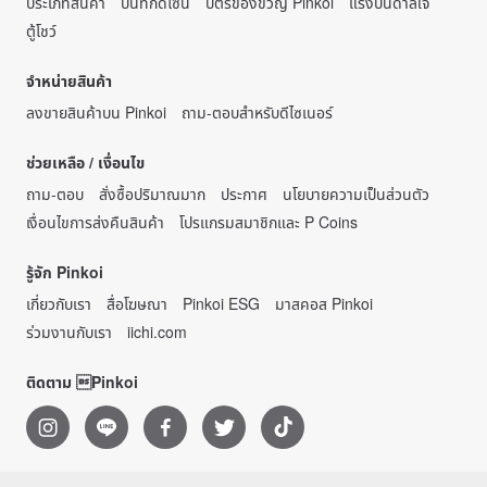
ประเภทสินค้า
บันทึกดีไซน์
บัตรของขวัญ Pinkoi
แรงบันดาลใจ
ตู้โชว์
จำหน่ายสินค้า
ลงขายสินค้าบน Pinkoi
ถาม-ตอบสำหรับดีไซเนอร์
ช่วยเหลือ / เงื่อนไข
ถาม-ตอบ
สั่งซื้อปริมาณมาก
ประกาศ
นโยบายความเป็นส่วนตัว
เงื่อนไขการส่งคืนสินค้า
โปรแกรมสมาชิกและ P Coins
รู้จัก Pinkoi
เกี่ยวกับเรา
สื่อโฆษณา
Pinkoi ESG
มาสคอส Pinkoi
ร่วมงานกับเรา
iichi.com
ติดตาม Pinkoi