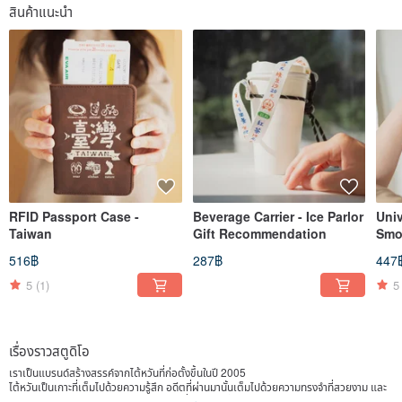
สินค้าแนะนำ
RFID Passport Case -
Beverage Carrier - Ice Parlor
Univ
Taiwan
Gift Recommendation
Smo
Trav
516฿
287฿
447
5
(1)
5
เรื่องราวสตูดิโอ
เราเป็นแบรนด์สร้างสรรค์จากไต้หวันที่ก่อตั้งขึ้นในปี 2005
ไต้หวันเป็นเกาะที่เต็มไปด้วยความรู้สึก อดีตที่ผ่านมานั้นเต็มไปด้วยความทรงจำที่สวยงาม และ
แรงบันดาลใจจากการสังเกตอย่างละเอียด ซึ่งเป็นจุดเริ่มต้นของการสร้างสรรค์ของเรา