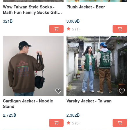
Wow Taiwan Style Socks -
Plush Jacket - Beer
Math Fun Family Socks Gift
Mid-Calf Socks
321฿
3,069฿
5
(1)
Cardigan Jacket - Noodle
Varsity Jacket - Taiwan
Stand
2,725฿
2,382฿
5
(3)