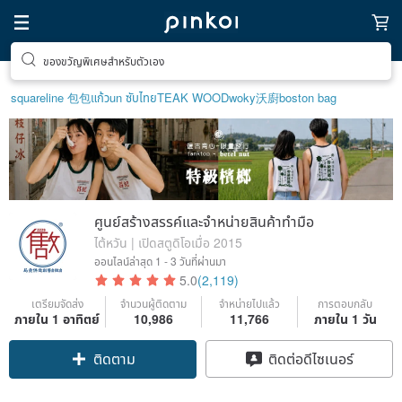
ตามหาไอเทมฮีลใจ
squareline 包包
แก้ว
un ซับไทย
TEAK WOOD
woky沃廚
boston bag
ศูนย์สร้างสรรค์และจำหน่ายสินค้าทำมือ
ไต้หวัน | เปิดสตูดิโอเมื่อ 2015
ออนไลน์ล่าสุด
1 - 3 วันที่ผ่านมา
5.0
(2,119)
เตรียมจัดส่ง
จำนวนผู้ติดตาม
จำหน่ายไปแล้ว
การตอบกลับ
ภายใน 1 อาทิตย์
10,986
11,766
ภายใน 1 วัน
ติดตาม
ติดต่อดีไซเนอร์