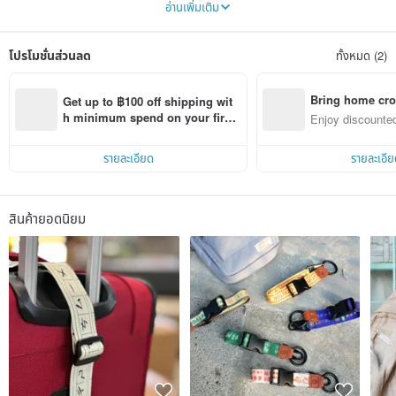
อ่านเพิ่มเติม
เรายึดมั่นในมุมมองที่เต็มไปด้วยความหลงใหลและความอ่อนไหว เพื่อแสดงให้เห็นถึงภาพ
ลักษณ์ของไต้หวันในใจของเรา
ความรู้สึกที่อบอุ่นและเป็นกันเองทำให้หวนคิดถึงความสุขที่บริสุทธิ์ในวัยเด็ก การแปลความ
โปรโมชั่นส่วนลด
ทั้งหมด (2)
หมายอย่างสร้างสรรค์สะท้อนให้เห็นถึงรายละเอียดอันงดงามของวัฒนธรรมท้องถิ่นของ
ไต้หวัน และด้วยคุณภาพที่เต็มไปด้วยจิตวิญญาณทำให้วัฒนธรรมกลายเป็นส่วนหนึ่งของชีวิต
ประจำวัน
เราหวังว่า ผลงานของเราจะสามารถกำหนดคุณค่าในตัวเองให้กับคนไต้หวัน และกำหนด "กลิ่น
Bring home cro
Get up to ฿100 off shipping wit
อายของไต้หวัน" ให้กับโลกได้
n with ease
h minimum spend on your first 
Enjoy discounted
Pinkoi app order within 7 days!
ct cross-border 
รายละเอียด
รายละเอีย
สินค้ายอดนิยม