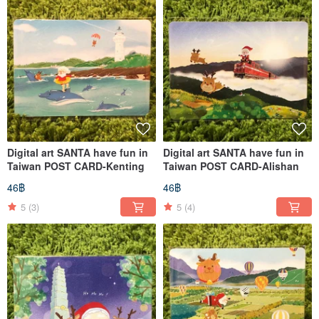
Digital art SANTA have fun in
Digital art SANTA have fun in
Taiwan POST CARD-Kenting
Taiwan POST CARD-Alishan
46฿
46฿
5
(3)
5
(4)