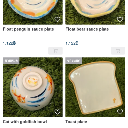
Float penguin sauce plate
Float bear sauce plate
1,122฿
1,122฿
ขายหมด
ขายหมด
Cat with goldfish bowl
Toast plate