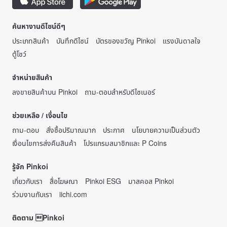
ค้นหางานดีไซน์ดีๆ
ประเภทสินค้า
บันทึกดีไซน์
บัตรของขวัญ Pinkoi
แรงบันดาลใจ
ตู้โชว์
จำหน่ายสินค้า
ลงขายสินค้าบน Pinkoi
ถาม-ตอบสำหรับดีไซเนอร์
ช่วยเหลือ / เงื่อนไข
ถาม-ตอบ
สั่งซื้อปริมาณมาก
ประกาศ
นโยบายความเป็นส่วนตัว
เงื่อนไขการส่งคืนสินค้า
โปรแกรมสมาชิกและ P Coins
รู้จัก Pinkoi
เกี่ยวกับเรา
สื่อโฆษณา
Pinkoi ESG
มาสคอส Pinkoi
ร่วมงานกับเรา
iichi.com
ติดตาม Pinkoi