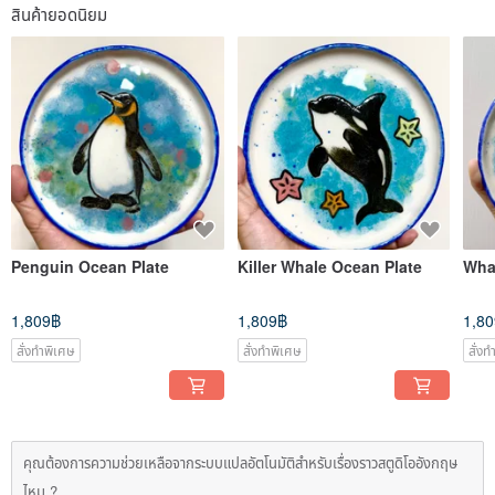
สินค้ายอดนิยม
Penguin Ocean Plate
Killer Whale Ocean Plate
Whal
1,809฿
1,809฿
1,8
สั่งทำพิเศษ
สั่งทำพิเศษ
สั่ง
คุณต้องการความช่วยเหลือจากระบบแปลอัตโนมัติสำหรับเรื่องราวสตูดิโออังกฤษ
ไหม ?