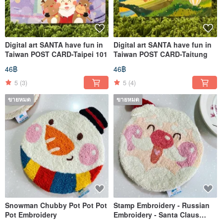
Digital art SANTA have fun in
Digital art SANTA have fun in
Taiwan POST CARD-Taipei 101
Taiwan POST CARD-Taitung
46฿
46฿
5
(3)
5
(4)
ขายหมด
ขายหมด
Snowman Chubby Pot Pot Pot
Stamp Embroidery - Russian
Pot Embroidery
Embroidery - Santa Claus