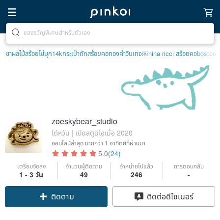
ตามหาไอเทมฮีลใจ
ชาผลไม้
สร้อยไข่มุก14k
กระเป๋าถัก
สร้อยคอทองคำวินเทจ￼
nina ricci สร้อยคอ
boston 
zoeskybear_studio
ไต้หวัน | เปิดสตูดิโอเมื่อ 2020
ออนไลน์ล่าสุด
มากกว่า 1 อาทิตย์ที่ผ่านมา
5.0
(24)
เตรียมจัดส่ง
จำนวนผู้ติดตาม
จำหน่ายไปแล้ว
การตอบกลับ
1 - 3 วัน
49
246
-
ติดตาม
ติดต่อดีไซเนอร์