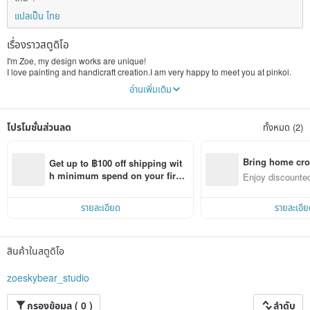
แปลเป็น ไทย
เรื่องราวสตูดิโอ
I'm Zoe, my design works are unique!
I love painting and handicraft creation.I am very happy to meet you at pinkoi.
Every product in the zoeskybear is 100% attentive wish you guys will like it !
อ่านเพิ่มเติม
โปรโมชั่นส่วนลด
ทั้งหมด (2)
Bring home cro
Get up to ฿100 off shipping wit
n with ease
h minimum spend on your first 
Enjoy discounted
Pinkoi app order within 7 days!
ct cross-border 
รายละเอียด
รายละเอีย
สินค้าในสตูดิโอ
zoeskybear_studio
กรองข้อมูล ( 0 )
ลำดับ