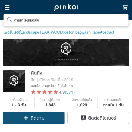
ตามหาไอเทมฮีลใจ
เฟอร์นิเจอร์
Landscape
TEAK WOOD
boston bag
washi tape
Abstract
คิดถึง
จีน | เปิดสตูดิโอเมื่อ 2019
ออนไลน์ล่าสุด
ใน 1 วันที่ผ่านมา
4.9
(371)
เตรียมจัดส่ง
จำนวนผู้ติดตาม
จำหน่ายไปแล้ว
การตอบกลับ
1 - 3 วัน
1,843
1,029
ภายใน 1 วัน
ติดตาม
ติดต่อดีไซเนอร์