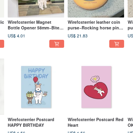
lic
Wirefoxterrier Magnet
Wirefoxterrier leather coin
Wi
Bottle Opener 58mm~Bite
purse~Rocking horse pink
pu
Doll (khaki)
orange
La
US$ 4.01
US$ 21.83
US
Wirefoxterrier Postcard
Wirefoxterrier Postcard Red
Wi
HAPPY BIRTHDAY
Heart
O