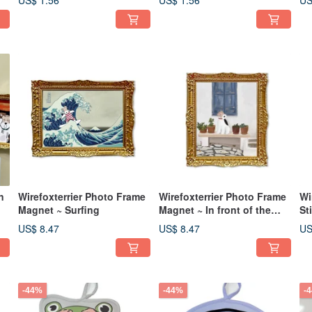
US$ 1.56
US$ 1.56
US
n
Wirefoxterrier Photo Frame
Wirefoxterrier Photo Frame
Wi
Magnet ~ Surfing
Magnet ~ In front of the
St
windowsill
US$ 8.47
US$ 8.47
US
-44%
-44%
-