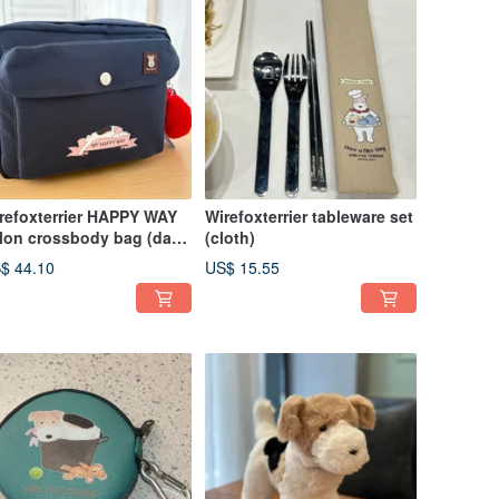
refoxterrier HAPPY WAY
Wirefoxterrier tableware set
lon crossbody bag (dark
(cloth)
ue)
$ 44.10
US$ 15.55