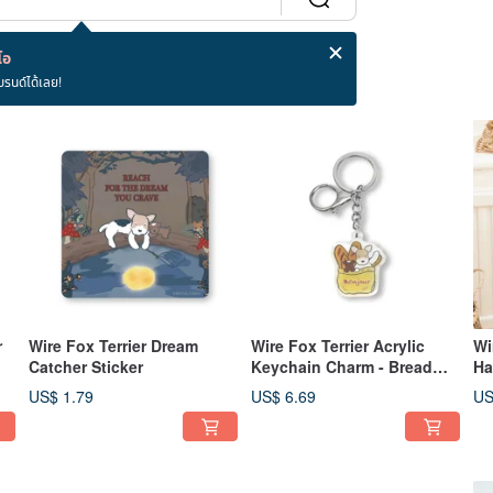
โอ
บรนด์ได้เลย!
r
Wire Fox Terrier Dream
Wire Fox Terrier Acrylic
Wi
Catcher Sticker
Keychain Charm - Bread
Ha
Style
La
US$ 1.79
US$ 6.69
US