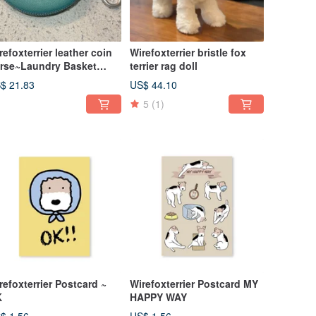
refoxterrier leather coin
Wirefoxterrier bristle fox
rse~Laundry Basket
terrier rag doll
ke Blue
$ 21.83
US$ 44.10
5
(1)
refoxterrier Postcard ~
Wirefoxterrier Postcard MY
K
HAPPY WAY