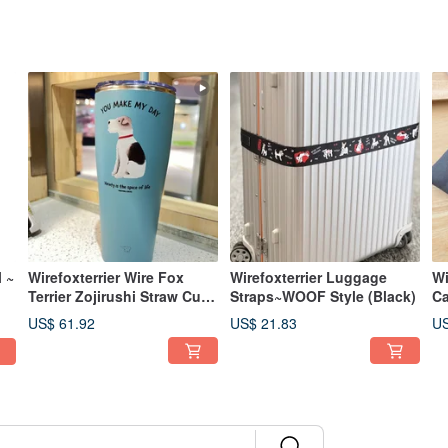
l ~
Wirefoxterrier Wire Fox
Wirefoxterrier Luggage
Wi
Terrier Zojirushi Straw Cup
Straps~WOOF Style (Black)
C
890ml Waiting Lake Green
US$ 61.92
US$ 21.83
US