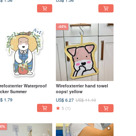
$ 1.56
US$ 1.56
-44%
refoxterrier Waterproof
Wirefoxterrier hand towel
icker Summer
oops! yellow
$ 1.79
US$ 6.27
US$ 11.10
5
(1)
44%