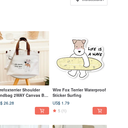
refoxterrier Shoulder
Wire Fox Terrier Waterproof
ndbag 2WAY Canvas Bag
Sticker Surfing
rge - Terrier and Bear
$ 26.28
US$ 1.79
5
(1)