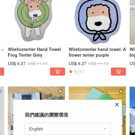
 ~
Wirefoxterrier Hand Towel
Wirefoxterrier hand towel. A
Wi
Frog Terrier Grey
flower terrier purple
US$ 6.27
US$ 6.27
US
US$ 11.10
US$ 11.10
5
(1)
我們建議的瀏覽環境