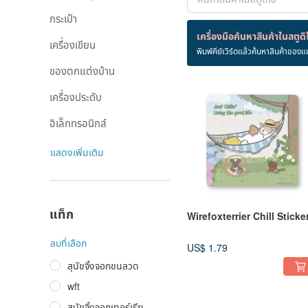
กระเป๋า
สินค้า 102 ชิ้น
เครื่องมือค้นหาสินค้าในสตูดิ
เครื่องเขียน
พิมพ์คีย์เวิร์ดแล้วค้นหาสินค้าของแ
wirefoxterrier
ของตกแต่งบ้าน
เครื่องประดับ
อิเล็กทรอนิกส์
แสดงเพิ่มเติม
แท็ก
Wirefoxterrier Chill Sticke
ลบที่เลือก
US$ 1.79
สุนัขจิ้งจอกขนลวด
wft
สุนัขจิ้งจอกเทอร์เรีย