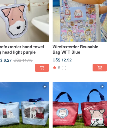
refoxterrier hand towel
Wirefoxterrier Reusable
big head light purple
Bag WFT Blue
US$ 12.92
$ 6.27
US$ 11.10
5
(1)