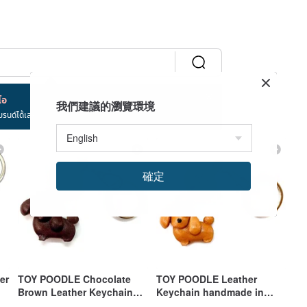
โอ
我們建議的瀏覽環境
บรนด์ได้เลย!
確定
er
TOY POODLE Chocolate
TOY POODLE Leather
Brown Leather Keychain
Keychain handmade in
A
handmade in Japan collar
Japan lead charm collar