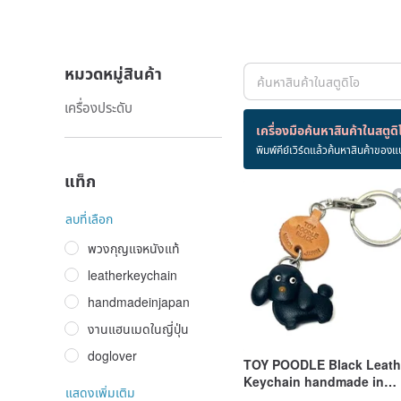
หมวดหมู่สินค้า
เครื่องประดับ
สินค้า 3 ชิ้น
เครื่องมือค้นหาสินค้าในสตูดิ
พิมพ์คีย์เวิร์ดแล้วค้นหาสินค้าของแ
toypoodle
แท็ก
ลบที่เลือก
พวงกุญแจหนังแท้
leatherkeychain
handmadeinjapan
งานแฮนเมดในญี่ปุ่น
doglover
TOY POODLE Black Leath
Keychain handmade in
แสดงเพิ่มเติม
Japan collar charm VANC