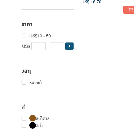
US$ 16.70
ราคา
US$10 - 50
US$
-
วัสดุ
หนังแท้
สี
สีนำ้ตาล
สีดำ