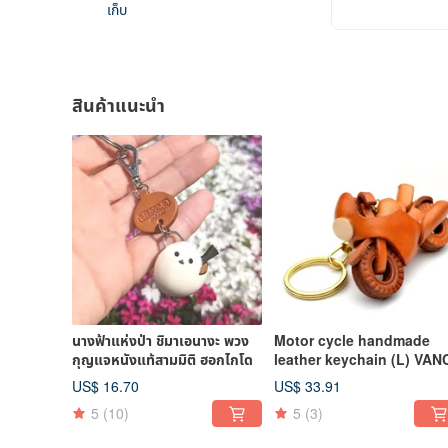
เก็บ
สินค้าแนะนำ
นางฟ้าแห่งป่า ชิมาเอนางะ พวง
Motor cycle handmade
กุญแจหนังแท้สามมิติ ฮอกไกโด
leather keychain (L) VAN
US$ 16.70
US$ 33.91
5
(10)
5
(3)