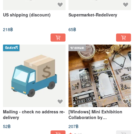
US shipping (discount)
Supermarket-Redelivery
218฿
65฿
จัดส่งฟรี
ขายหมด
Mailing - check no address re-
[Windows] Mini Exhibition
delivery
Collaboration by
Kiyokostudio
52฿
207฿