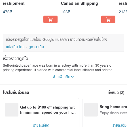
reshipment
Canadian Shipping
res
476฿
126฿
213
เรื่องราวสตูดิโอที่แปลโดย Google แปลภาษา อาจมีความผิดเพี้ยนไปบ้าง
แปลเป็น ไทย
ดูภาษาเดิม
เรื่องราวสตูดิโอ
Self-printed paper tape was born in a factory with more than 30 years of
printing experience. It started with commercial label stickers and printed
product labels and stickers for countless brands. It was not until April 2015 that
อ่านเพิ่มเติม
it was handed over to the second generation and added paper labels. Tape
printing services.
We hope that washi tape can be more than just a collection, but also a stylish
โปรโมชั่นส่วนลด
ทั้งหมด (2)
little thing close to life.
"You can print in one roll!" is the core spirit of our own printing tape. Whether it
is photo tape, original design tape, stickers, postcards, etc., ordinary people
can easily own their own designed treasures with the minimum quantity!
Bring home cro
Get up to ฿100 off shipping wit
Currently, there are two printing methods: general printing and UV special ink
n with ease
h minimum spend on your first 
Enjoy discounted
printing. Additional processing methods include multi-color hot stamping foil
Pinkoi app order within 7 days!
ct cross-border 
stamping, laser modeling cutting, special material development tests, etc.,
especially PET transparent material, which is favored by many. People are
รายละเอียด
รายละเอีย