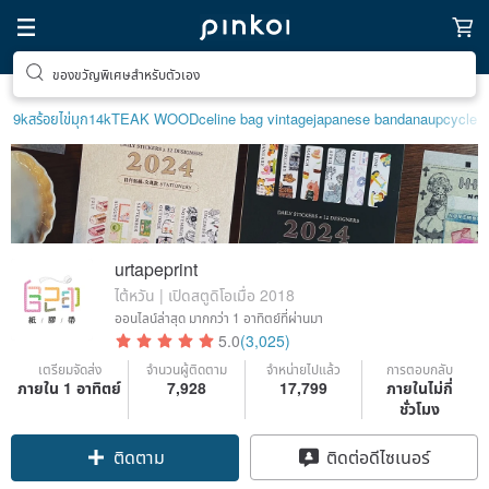
ของขวัญพิเศษสำหรับตัวเอง
9k
สร้อยไข่มุก14k
TEAK WOOD
celine bag vintage
japanese bandana
upcycle
urtapeprint
ไต้หวัน | เปิดสตูดิโอเมื่อ 2018
ออนไลน์ล่าสุด
มากกว่า 1 อาทิตย์ที่ผ่านมา
5.0
(3,025)
เตรียมจัดส่ง
จำนวนผู้ติดตาม
จำหน่ายไปแล้ว
การตอบกลับ
ภายใน 1 อาทิตย์
7,928
17,799
ภายในไม่กี่
ชั่วโมง
ติดตาม
ติดต่อดีไซเนอร์