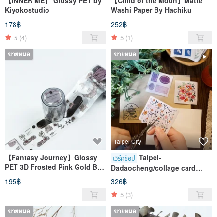
【INNER ME】 Glossy PET by
【Child of the Moon】Matte
Kiyokostudio
Washi Paper By Hachiku
178฿
252฿
5
(4)
5
(1)
ขายหมด
ขายหมด
Taipei City
【Fantasy Journey】Glossy
Taipei-
เวิร์คช็อป
PET 3D Frosted Pink Gold By
Dadaocheng/collage card
Kiyokostudio
set/hand-made experience
195฿
326฿
activities
5
(3)
ขายหมด
ขายหมด