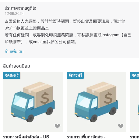
ประกาศจากสตูดิโอ
12/09/2024
⚠️因業務人力調整，設計館暫時關閉，暫停出貨及回覆訊息，預計於
8/5(一)恢復並上架商品⚠️
若有任何疑問，或客製化印刷服務問題，可私訊臉書或Instagram【自己
印紙膠帶】，或email至我們的公司信箱。
อ่านเพิ่มเติม
สินค้ายอดนิยม
จัดส่งฟรี
จัดส่งฟรี
จัดส
รายการเพิ่มค่าจัดส่ง - US
รายการเพิ่มค่าจัดส่ง -
รายก