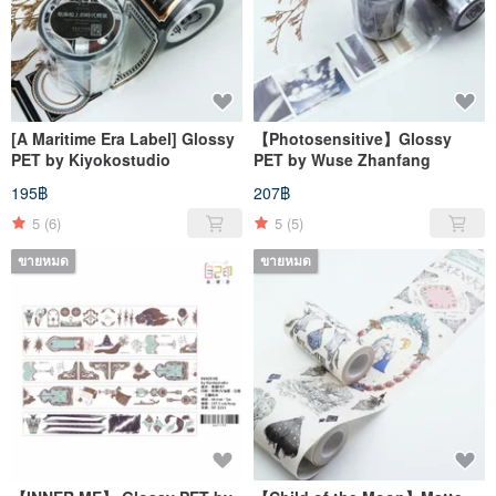
[A Maritime Era Label] Glossy
【Photosensitive】Glossy
PET by Kiyokostudio
PET by Wuse Zhanfang
195฿
207฿
5
(6)
5
(5)
ขายหมด
ขายหมด