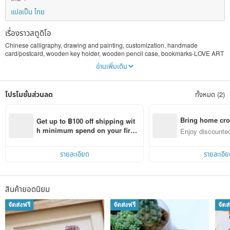
แปลเป็น ไทย
เรื่องราวสตูดิโอ
Chinese calligraphy, drawing and painting, customization, handmade
card/postcard, wooden key holder, wooden pencil case, bookmarks-LOVE ART
อ่านเพิ่มเติม
Hello, my name is April:) who loves art a lot. I have joined handmade markets
in Hong Kong since 2014. In 2014, I got an opportunity to participate the
campus’ mini sale activity where a place to start up my ‘handmade’ journey. At
โปรโมชั่นส่วนลด
ทั้งหมด (2)
that time, I mainly used pin pens to draw black and white animals and plants (I
love nature). I did not expect many people thinking my drawings and paintings
were computer graphics or prints, to introduce them they were my own hand-
drawn and hand-painted. Most of the people were surprised and they
Bring home cro
Get up to ฿100 off shipping wit
appreciated a lot. I felt delighted and satisfied.
n with ease
h minimum spend on your first 
Enjoy discounted
Pinkoi app order within 7 days!
ct cross-border 
Apart from drawings and paintings, I also love Chinese calligraphy and
Chinese paintings. I dare to create a new art form which combining the
รายละเอียด
รายละเอีย
Chinese calligraphy and drawings/paintings into a new ‘word’. Putting Chinese
traditional calligraphy into a modern contemporary art design.
ALL my products are handmade/handdrawn/handpainted/handwritten=Unique!
สินค้ายอดนิยม
I insist on NOT taking the products for printing, every pieces you get are
original!
จัดส่งฟรี
จัดส่งฟรี
จัดส