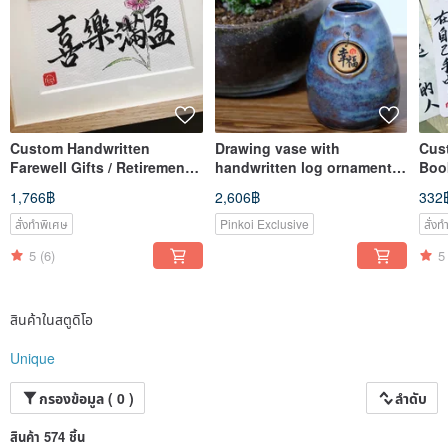
Custom Handwritten
Drawing vase with
Cus
Farewell Gifts / Retirement
handwritten log ornaments-
Boo
Gifts / Encouragement Gifts
happiness-unique
1,766฿
2,606฿
332
/ Keepsake Gifts
สั่งทำพิเศษ
Pinkoi Exclusive
สั่ง
5
(6)
5
สินค้าในสตูดิโอ
Unique
กรองข้อมูล ( 0 )
ลำดับ
สินค้า 574 ชิ้น