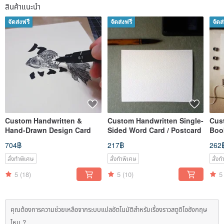
สินค้าแนะนำ
จัดส่งฟรี
จัดส่งฟรี
จัดส
Custom Handwritten &
Custom Handwritten Single-
Cus
Hand-Drawn Design Card
Sided Word Card / Postcard
Boo
Prot
704฿
217฿
262
สั่งทำพิเศษ
สั่งทำพิเศษ
สั่ง
5
(18)
5
(10)
5
คุณต้องการความช่วยเหลือจากระบบแปลอัตโนมัติสำหรับเรื่องราวสตูดิโออังกฤษ
ไหม ?