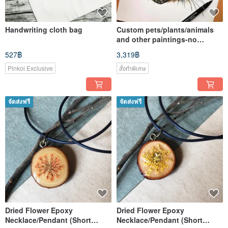
Handwriting cloth bag
Custom pets/plants/animals
and other paintings-no
portraits
527฿
3,319฿
Pinkoi Exclusive
สั่งทำพิเศษ
จัดส่งฟรี
จัดส่งฟรี
Dried Flower Epoxy
Dried Flower Epoxy
Necklace/Pendant (Short
Necklace/Pendant (Short