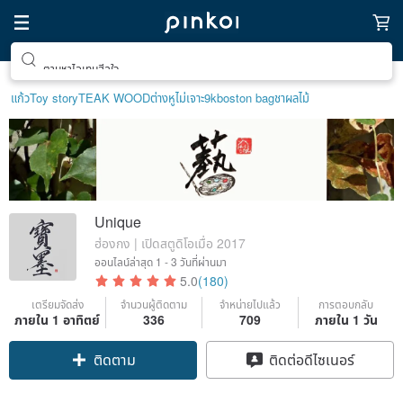
ตามหาไอเทมฮีลใจ
แก้ว
Toy story
TEAK WOOD
ต่างหูไม่เจาะ9k
boston bag
ชาผลไม้
Unique
ฮ่องกง | เปิดสตูดิโอเมื่อ 2017
ออนไลน์ล่าสุด
1 - 3 วันที่ผ่านมา
5.0
(180)
เตรียมจัดส่ง
จำนวนผู้ติดตาม
จำหน่ายไปแล้ว
การตอบกลับ
ภายใน 1 อาทิตย์
336
709
ภายใน 1 วัน
ติดตาม
ติดต่อดีไซเนอร์