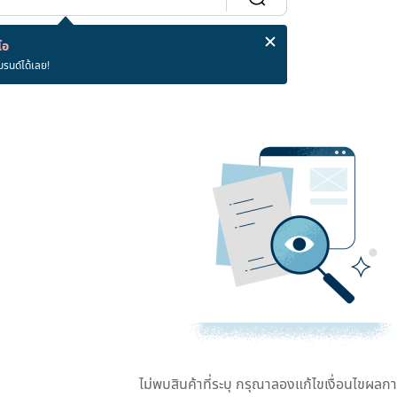
โอ
บรนด์ได้เลย!
ไม่พบสินค้าที่ระบุ กรุณาลองแก้ไขเงื่อนไขผลก