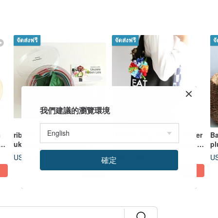
จัดส่งฟรี
จัดส่งฟรี
จั
我們建議的瀏覽環境
า
ribbon lei for
Ukulele bag,rainbow flower
B
ukulele,rainbowflower b,
included,ukuelestrap,ukule
pl
ukulele strap,ukulele
lebag,uke,pride,lgbtq,
ac
US$ 9.98
US$ 15.00
US
確定
accessories,hawaii
ba
5
(3)