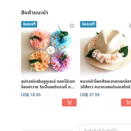
สินค้าแนะนำ
จัดส่งฟรี
จัดส่งฟรี
อุปกรณ์เสริมอูคูเลเล่ ดอกไม้เขต
หมวกผ้าโพกศีรษะลายดอกลีล
ร้อนฮาวาย ริบบิ้นออร์แกนดี้ ดอก
วดีสีขาว หมวกแฮนด์เมดสไตล์
พลูเมเรีย สายสะพาย
เกาะฮาวาย หมวกชายหาดสาน
US$ 18.00
US$ 37.55