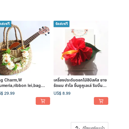
ดส่งฟรี
จัดส่งฟรี
ag Charm,W
เครื่องประดับดอกไม้ฮิบิสคัส ยาง
umeria,ribbon lei,bag
รัดผม กำไล ขึ้นยูคูเลเล่ ริบบิ้นทำ
cessories,wicker
มือสไตล์ทรอปิคอ
$ 29.99
US$ 8.99
sket,corsage,
ดีไซเนอร์แนะนำ