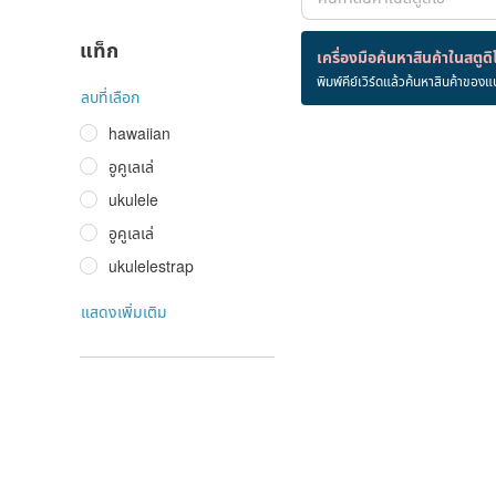
แท็ก
สินค้า 0 ชิ้น
เครื่องมือค้นหาสินค้าในสตูดิ
พิมพ์คีย์เวิร์ดแล้วค้นหาสินค้าของแ
Guitar+strap
ลบที่เลือก
hawaiian
อูคูเลเล่
ukulele
อูคูเลเล่
ukulelestrap
แสดงเพิ่มเติม