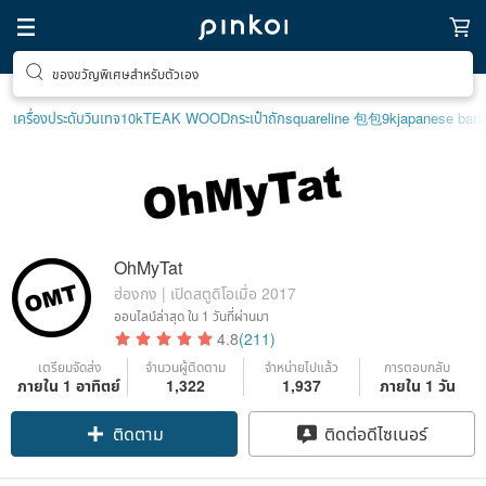
ของขวัญพิเศษสำหรับตัวเอง
เครื่องประดับวินเทจ10k
TEAK WOOD
กระเป๋าถัก
squareline 包包
9k
japanese ban
OhMyTat
ฮ่องกง | เปิดสตูดิโอเมื่อ 2017
ออนไลน์ล่าสุด
ใน 1 วันที่ผ่านมา
4.8
(211)
เตรียมจัดส่ง
จำนวนผู้ติดตาม
จำหน่ายไปแล้ว
การตอบกลับ
Claim coupon
ภายใน 1 อาทิตย์
1,322
1,937
ภายใน 1 วัน
ติดตาม
ติดต่อดีไซเนอร์