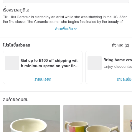
เรื่องราวสตูดิโอ
Tiki Uku Ceramic is started by an artist while she was studying in the US. After
the first class of the Ceramic course, she begins fascinated by the beauty of
ceramic. After getting a Minor degree in ceramic art, she returns to Hong Kong
อ่านเพิ่มเติม
and starts up Tiki Uku Ceramic studio. The goal is trying to merge the creativity
of the western and the tradition of Chinese stoneware. All ceramic products in
Tiki Uku Ceramic are handmade and firing in Cone 6. All glaze in lead-free
โปรโมชั่นส่วนลด
ทั้งหมด (2)
glaze and food safe. We also included 24K Gold Luster in some of our
products.
Bring home cro
Get up to ฿100 off shipping wit
n with ease
h minimum spend on your first 
Enjoy discounted
Pinkoi app order within 7 days!
ct cross-border 
รายละเอียด
รายละเอีย
สินค้ายอดนิยม