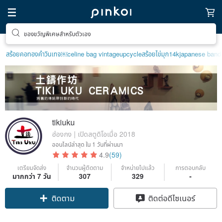
ของขวัญพิเศษสำหรับตัวเอง
สร้อยคอทองคำวินเทจ￼
celine bag vintage
upcycle
สร้อยไข่มุก14k
japanese band
tikiuku
ฮ่องกง | เปิดสตูดิโอเมื่อ 2018
ออนไลน์ล่าสุด
ใน 1 วันที่ผ่านมา
4.9
(59)
เตรียมจัดส่ง
จำนวนผู้ติดตาม
จำหน่ายไปแล้ว
การตอบกลับ
Claim coupon
มากกว่า 7 วัน
307
329
-
ติดต่อดีไซเนอร์
ติดตาม