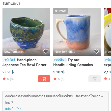
สินค้าแนะนำ
ขายหมด
New Territories
New Territories
New 
Hand-pinch
Try out
เวิร์คช็อป
เวิร์คช็อป
เวิร์
Japanese Tea Bowl Pottery
Handbuilding Ceramics
expe
Experience Class
Class (Straight Cup)
acc
2,023฿
2,107฿
2,1
two
5
(8)
5
(5)
4
คุณต้องการความช่วยเหลือจากระบบแปลอัตโนมัติสำหรับเรื่องราวสตูดิโออังกฤษ
ไหม ?
แปลเป็น ไทย