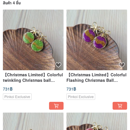
สินค้า 4 ชิ้น
【Christmas Limited】Colorful
【Christmas Limited】Colorful
twinkling Christmas ball
Flashing Christmas Ball
earrings - green gift birthday
Earrings - Purple Gift Birthday
731฿
731฿
party
Party
Pinkoi Exclusive
Pinkoi Exclusive