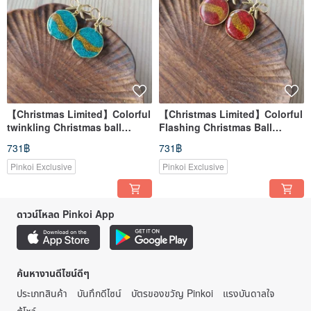
【Christmas Limited】Colorful
【Christmas Limited】Colorful
twinkling Christmas ball
Flashing Christmas Ball
earrings - sky blue gift
Earrings-Red Gift Birthday
731฿
731฿
birthday party
Party
Pinkoi Exclusive
Pinkoi Exclusive
ดาวน์โหลด Pinkoi App
ค้นหางานดีไซน์ดีๆ
ประเภทสินค้า
บันทึกดีไซน์
บัตรของขวัญ Pinkoi
แรงบันดาลใจ