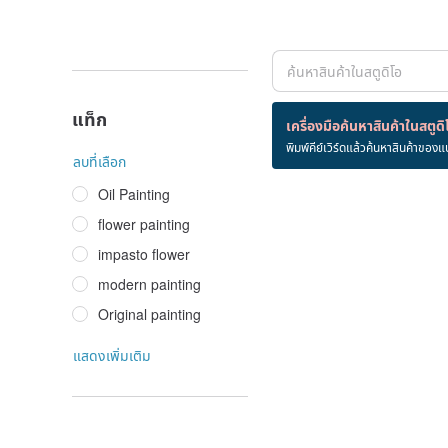
แท็ก
สินค้า 0 ชิ้น
เครื่องมือค้นหาสินค้าในสตูดิ
พิมพ์คีย์เวิร์ดแล้วค้นหาสินค้าของแ
Original+Art
ลบที่เลือก
Oil Painting
flower painting
impasto flower
modern painting
Original painting
แสดงเพิ่มเติม