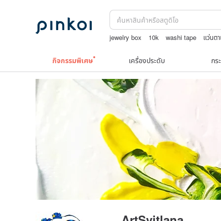
jewelry box
10k
washi tape
แว่นตา
TEAK WOOD
กิจกรรมพิเศษ
เครื่องประดับ
กระ
ArtSvitlana