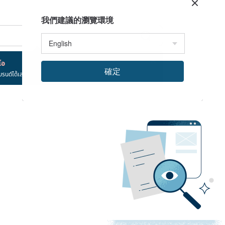
我們建議的瀏覽環境
โอ
確定
บรนด์ได้เลย!