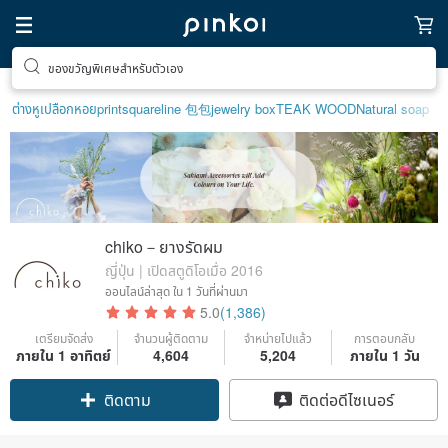
ของขวัญพิเศษสำหรับตัวเอง
ต่างหูเปลือกหอย
print
squareline 包包
jewelry box
TEAK WOOD
Natural soap
chiko－ยางรัดผม
ญี่ปุ่น | เปิดสตูดิโอเมื่อ 2016
ออนไลน์ล่าสุด
ใน 1 วันที่ผ่านมา
5.0
(1,386)
เตรียมจัดส่ง
จำนวนผู้ติดตาม
จำหน่ายไปแล้ว
การตอบกลับ
ภายใน 1 อาทิตย์
4,604
5,204
ภายใน 1 วัน
Claim coupon
ติดต่อดีไซเนอร์
ติดตาม