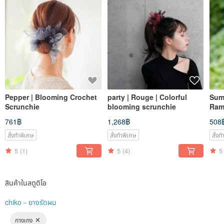
◎ยอดขาย
Shibuya Hikarie, Parco, Marui และอื่นๆ
◎ลงนิตยสารมากมาย
Pepper | Blooming Crochet
party | Rouge | Colorful
Summ
Scrunchie
blooming scrunchie
Ramu
Scr
761฿
1,268฿
508
สั่งทำพิเศษ
สั่งทำพิเศษ
สั่ง
5
(1)
5
(4)
5
สินค้าในสตูดิโอ
chiko－ยางรัดผม
กางเกง