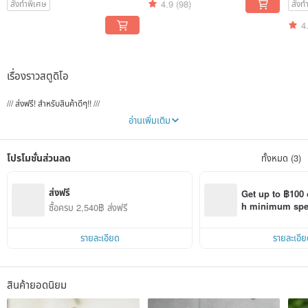
4.9
(98)
สั่งทำพิเศษ
สั่ง
4
เรื่องราวสตูดิโอ
/// ส่งฟรี! สำหรับสินค้าดีๆ!! ///
Instagram @chikochouchou
อ่านเพิ่มเติม
YouTube เริ่มแล้ว! 「chiko のヘアアレンジ」（วิธีจัดแต่งทรงผมสไตล์ chiko）
---
ฉันสร้างสรรค์สิ่งต่างๆ มาตั้งแต่จำความได้
โปรโมชั่นส่วนลด
ทั้งหมด (3)
ลูกปัด, งาน applique, เสื้อผ้าสำหรับตุ๊กตา, เสื้อผ้าของตัวเอง...
และชุดแต่งงาน รวมถึงเสื้อผ้าเด็ก
ในขณะที่ทำกิจกรรมการจัดดอกไม้และการออกแบบพื้นที่สีเขียว ฉันได้พบกับ "การถักทอ" และ
ส่งฟรี
Get up to ฿100 
ได้ให้กำเนิด "การถักทอแบบเบ่งบาน" ขึ้นมา
h minimum spend
ซื้อครบ 2,540฿ ส่งฟรี
งานถักทอแนวใหม่นี้เป็นการผสมผสานระหว่างสิ่งที่ฉันได้สัมผัสจากการเดินทางไปทั่วโลก และ
Pinkoi app orde
การสร้างสรรค์ในเชิงโครงสร้างที่ได้จากความเป็นนักวิทยาศาสตร์ของฉัน
รายละเอียด
รายละเอีย
ปัจจุบันนี้ เพื่อแต่งแต้มสีสันให้กับชีวิตประจำวันของทุกคน ฉันกำลังสร้างสรรค์สินค้าถักทอแบบ
เบ่งบานหลากสีสันจากสตูดิโอที่ชิโมะคิตะ ซึ่งรวมถึงที่รัดผมผ้าทอแบบเบ่งบานด้วยค่ะ
2013 เปิดร้านค้าสินค้าถักทอแบบเบ่งบาน
สินค้ายอดนิยม
2017 เดือนเมษายน เริ่มทำงานในฐานะศิลปินผู้สร้างสรรค์งานถักทอแบบเบ่งบาน chiko