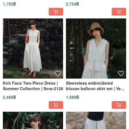
Summer Collection | Sora-2130
Sora-2129
1,793฿
2,754฿
Knit Faux Two-Piece Dress |
Sleeveless embroidered
Summer Collection | Sora-2128
blouse balloon skirt set | Vest
| Skirt | Summer Style | Sora-
2,468฿
1,689฿
2126