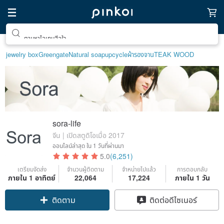
ตามหาไอเทมฮีลใจ
jewelry box
Greengate
Natural soap
upcycle
ผ้ารองจาน
TEAK WOOD
sora-life
จีน | เปิดสตูดิโอเมื่อ 2017
ออนไลน์ล่าสุด
ใน 1 วันที่ผ่านมา
5.0
(6,251)
เตรียมจัดส่ง
จำนวนผู้ติดตาม
จำหน่ายไปแล้ว
การตอบกลับ
ภายใน 1 อาทิตย์
22,064
17,224
ภายใน 1 วัน
Claim coupon
ติดต่อดีไซเนอร์
ติดตาม