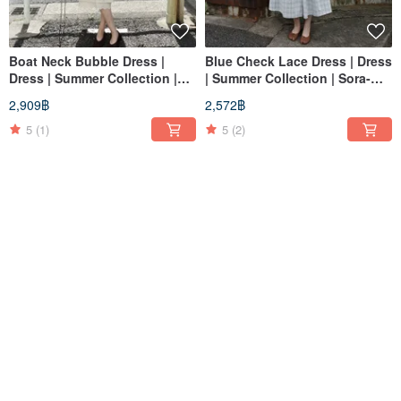
Boat Neck Bubble Dress |
Blue Check Lace Dress | Dress
Dress | Summer Collection |
| Summer Collection | Sora-
Sora-2103
2102
2,909฿
2,572฿
5
(1)
5
(2)
Lace Collar French Dress |
Madera Embroidery Cropped
Midi Dress | Two Colors |
Trousers | Trousers | Two
Summer Collection | Sora-2101
Colors | Summer Collection |
2,468฿
1,897฿