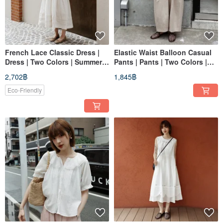
French Lace Classic Dress |
Elastic Waist Balloon Casual
Dress | Two Colors | Summer
Pants | Pants | Two Colors |
Collection | Sora-2141
Summer Collection | Sora-2140
2,702฿
1,845฿
Eco-Friendly