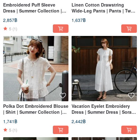
Embroidered Puff Sleeve
Linen Cotton Drawstring
Dress | Summer Collection |
Wide-Leg Pants | Pants | Two
Sora-2156
Colors | Summer Style | Sora-
2,857฿
1,637฿
2155
5
(1)
Polka Dot Embroidered Blouse
Vacation Eyelet Embroidery
| Shirt | Summer Collection |
Dress | Summer Dress | Sora-
Sora-2154
2153
1,741฿
2,442฿
5
(1)