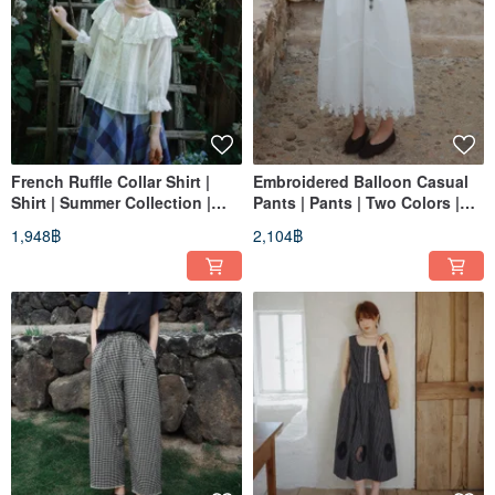
French Ruffle Collar Shirt |
Embroidered Balloon Casual
Shirt | Summer Collection |
Pants | Pants | Two Colors |
Sora-2125
Summer Collection | Sora-2123
1,948฿
2,104฿