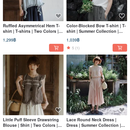
Ruffled Asymmetrical Hem T-
Color-Blocked Bow T-shirt | T-
shirt | T-shirts | Two Colors |
shirt | Summer Collection |
Summer Collection | Sora-2132
Sora-2131
1,299฿
1,039฿
5
(1)
Little Puff Sleeve Drawstring
Lace Round Neck Dress |
Blouse | Shirt | Two Colors |
Dress | Summer Collection |