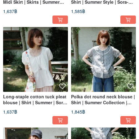
Midi Skirt | Skirts | Summer
Shirt | Summer Style | Sora-
Collection | Sora-2171
2170
1,637฿
1,585฿
Long-staple cotton tuck pleat
Polka dot round neck blouse |
blouse | Shirt | Summer | Sora-
Shirt | Summer Collection |
2169
Sora-2168
1,637฿
1,845฿