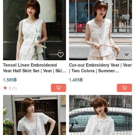
Tencel Linen Embroidered
Cut-out Embroidery Vest | Vest
Vest Half Skirt Set | Vest | Skirt
| Two Colors | Summer
| Summer Style | Sora-2152
Collection | Sora-2151
1,585฿
1,455฿
5
(1)