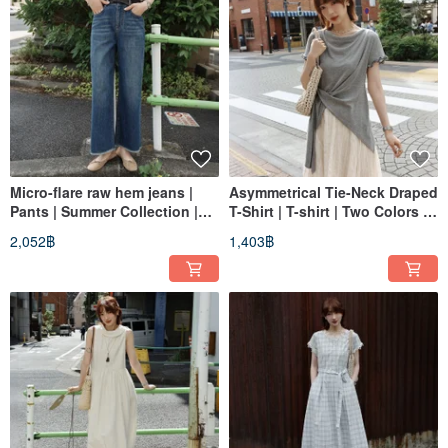
Micro-flare raw hem jeans |
Asymmetrical Tie-Neck Draped
Pants | Summer Collection |
T-Shirt | T-shirt | Two Colors |
Sora-2106
Summer Collection | Sora-2105
2,052฿
1,403฿