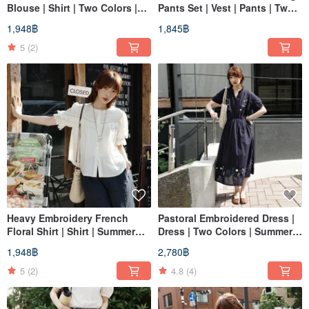
Blouse | Shirt | Two Colors |
Pants Set | Vest | Pants | Two
Summer Collection | Sora-2110
Colors | Summer Collection |
1,948฿
1,845฿
Sora-2109
5
(2)
Heavy Embroidery French
Pastoral Embroidered Dress |
Floral Shirt | Shirt | Summer
Dress | Two Colors | Summer
Collection | Sora-2108
Collection | Sora-2107
1,948฿
2,780฿
5
(2)
4.8
(4)