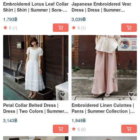
Embroidered Lotus Leaf Collar
Japanese Embroidered Vest
Shirt | Shirt | Summer | Sora-
Dress | Dress | Summer
2138
Collection | Sora-2137
1,793฿
3,039฿
5
(1)
5
(1)
Petal Collar Belted Dress |
Embroidered Linen Culottes |
Dress | Two Colors | Summer
Pants | Summer Collection |
Collection | Sora-2136
Sora-2135
3,143฿
1,948฿
5
(2)