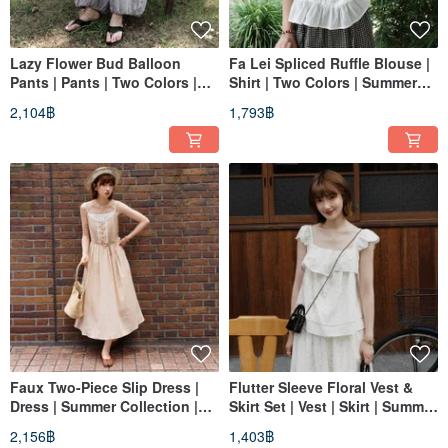
Lazy Flower Bud Balloon
Fa Lei Spliced Ruffle Blouse |
Pants | Pants | Two Colors |
Shirt | Two Colors | Summer
Summer Style | Sora-2165
Collection | Sora-2164
2,104฿
1,793฿
Faux Two-Piece Slip Dress |
Flutter Sleeve Floral Vest &
Dress | Summer Collection |
Skirt Set | Vest | Skirt | Summer
Sora-2162
Collection | Sora-2161
2,156฿
1,403฿