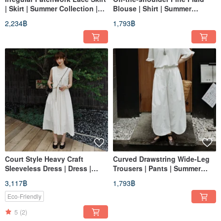
| Skirt | Summer Collection |
Blouse | Shirt | Summer
Sora-2148
Collection | Sora-2147
2,234฿
1,793฿
Court Style Heavy Craft
Curved Drawstring Wide-Leg
Sleeveless Dress | Dress |
Trousers | Pants | Summer
Summer Collection | Sora-2146
Collection | Sora-2145
3,117฿
1,793฿
Eco-Friendly
5
(2)