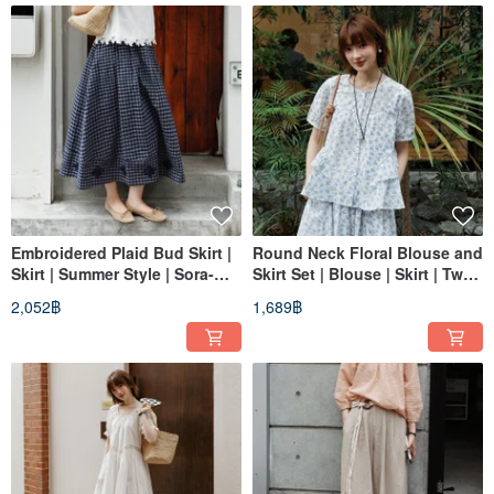
Embroidered Plaid Bud Skirt |
Round Neck Floral Blouse and
Skirt | Summer Style | Sora-
Skirt Set | Blouse | Skirt | Two
2143
Colors | Summer Collection |
2,052฿
1,689฿
Sora-2142