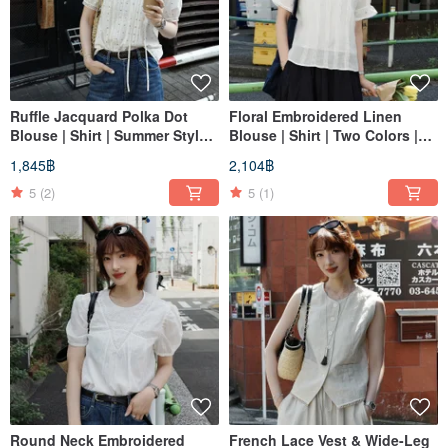
Ruffle Jacquard Polka Dot
Floral Embroidered Linen
Blouse | Shirt | Summer Style |
Blouse | Shirt | Two Colors |
Sora-2112
Summer | Sora-2111
1,845฿
2,104฿
5
(2)
5
(1)
Round Neck Embroidered
French Lace Vest & Wide-Leg