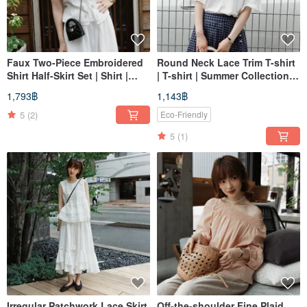
Faux Two-Piece Embroidered
Round Neck Lace Trim T-shirt
Shirt Half-Skirt Set | Shirt |
| T-shirt | Summer Collection |
Skirt | Summer Style | Sora-
Sora-2149
1,793฿
1,143฿
2150
5
(2)
Eco-Friendly
5
(1)
Irregular Patchwork Lace Skirt
Off-the-shoulder Fine Plaid