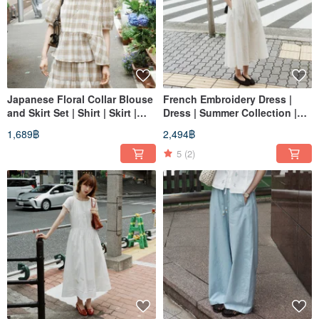
Japanese Floral Collar Blouse
French Embroidery Dress |
and Skirt Set | Shirt | Skirt |
Dress | Summer Collection |
Summer Collection | Sora-2158
Sora-2157
1,689฿
2,494฿
5
(2)