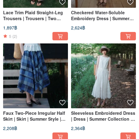
Lace Trim Plaid Straight-Leg
Checkered Water-Soluble
Trousers | Trousers | Two
Embroidery Dress | Summer
Colors | Summer Collection |
Collection | Sora-2120
1,897฿
2,624฿
Sora-2122
5
(2)
Faux Two-Piece Irregular Half
Sleeveless Embroidered Dress
Skirt | Skirt | Summer Style |
| Dress | Summer Collection |
Sora-2119
Sora-2117
2,208฿
2,364฿