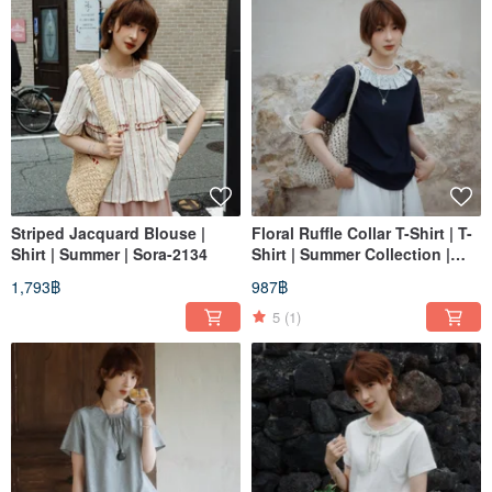
Striped Jacquard Blouse |
Floral Ruffle Collar T-Shirt | T-
Shirt | Summer | Sora-2134
Shirt | Summer Collection |
Sora-2133
1,793฿
987฿
5
(1)