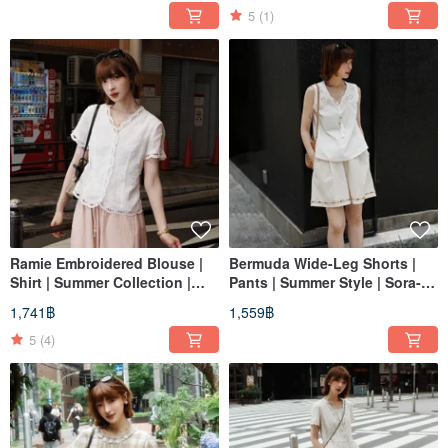
5
(1)
Ramie Embroidered Blouse |
Bermuda Wide-Leg Shorts |
Shirt | Summer Collection |
Pants | Summer Style | Sora-
Sora-2160
2159
1,741฿
1,559฿
5
(4)