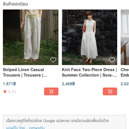
สินค้ายอดนิยม
Striped Linen Casual
Knit Faux Two-Piece Dress |
Che
Trousers | Trousers |
Summer Collection | Sora-
Emb
Summer Style | Sora-1845
2128
Coll
1,871฿
2,468฿
2,6
5
(1)
เรื่องราวสตูดิโอที่แปลโดย Google แปลภาษา อาจมีความผิดเพี้ยนไปบ้าง
แปลเป็น ไทย
ดูภาษาเดิม