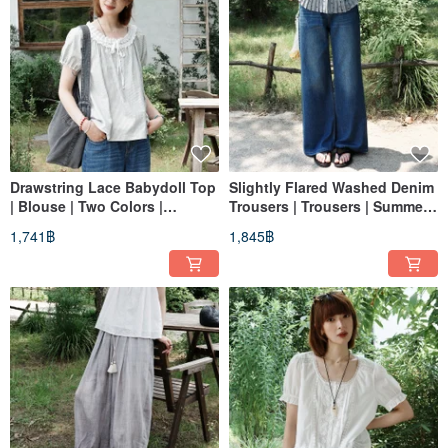
Drawstring Lace Babydoll Top
Slightly Flared Washed Denim
| Blouse | Two Colors |
Trousers | Trousers | Summer
Summer Collection | Sora-2167
Collection | Sora-2166
1,741฿
1,845฿