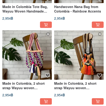
Made in Colombia Tote Bag,
Handwoven Nana Bag from
Wayuu Woven Handmade
Colombia - Rainbow Accents
Bag, Red and White Weave
2,954฿
2,954฿
Made in Colombia, 2 short
Made in Colombia, 2 short
strap Wayuu woven
strap Wayuu woven
handmade bag, pink, green,
handmade bag, black, red,
2,954฿
2,954฿
purple, white
orange, green