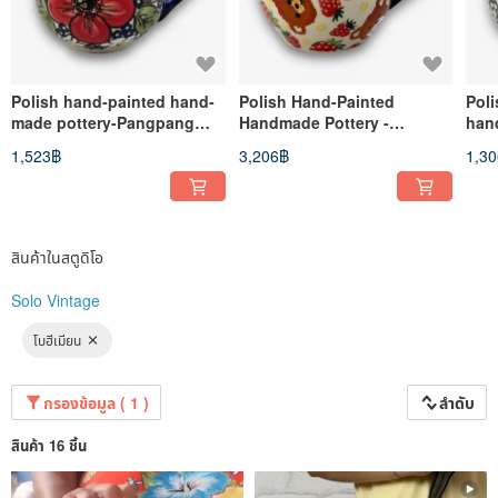
SOLO loves the earth with you. Our company uses secondary packaging
materials for shipments, so resources are not wasted!
Polish hand-painted hand-
Polish Hand-Painted
Pol
made pottery-Pangpang
Handmade Pottery -
han
Cup 220ml Quiet Red Series
Chubby Mug 350ml
Pan
1,523฿
3,206฿
1,3
Designer Model
Strawberry Bear Series
Stra
Mod
สินค้าในสตูดิโอ
Solo Vintage
โบฮีเมียน
กรองข้อมูล ( 1 )
ลำดับ
สินค้า 16 ชิ้น