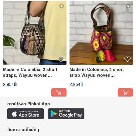
Made in Colombia, 2 short
Made in Colombia, 2 short
straps, Wayuu woven
strap Wayuu woven
handmade bag, Earthy Gray
handmade bag, forest-
2,954฿
2,954฿
Gold
inspired vibrant colors
ดาวน์โหลด Pinkoi App
ค้นหางานดีไซน์ดีๆ