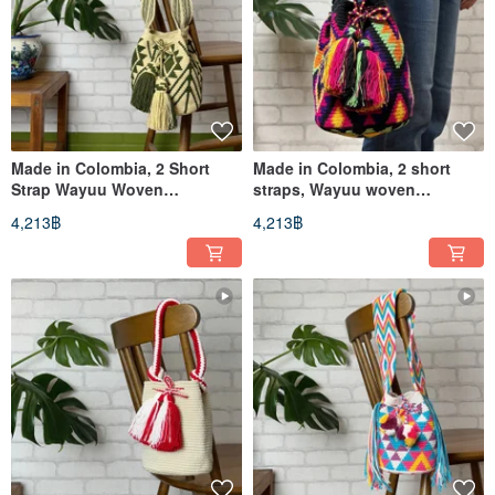
Made in Colombia, 2 Short
Made in Colombia, 2 short
Strap Wayuu Woven
straps, Wayuu woven
Handmade Bag, Senmi
handmade bag, yarn-dyed
4,213฿
4,213฿
bright.