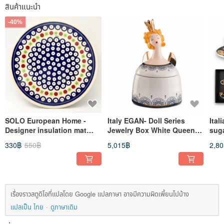
สินค้าแนะนำ
-40%
SOLO European Home -
Italy EGAN- Doll Series
Ital
Designer insulation mat
Jewelry Box White Queen
suga
17.5cm peacock eye
15X25CM (Large)
bla
330฿
550฿
5,015฿
2,8
dragonfly pattern
เรื่องราวสตูดิโอที่แปลโดย Google แปลภาษา อาจมีความผิดเพี้ยนไปบ้าง
แปลเป็น ไทย
ดูภาษาเดิม