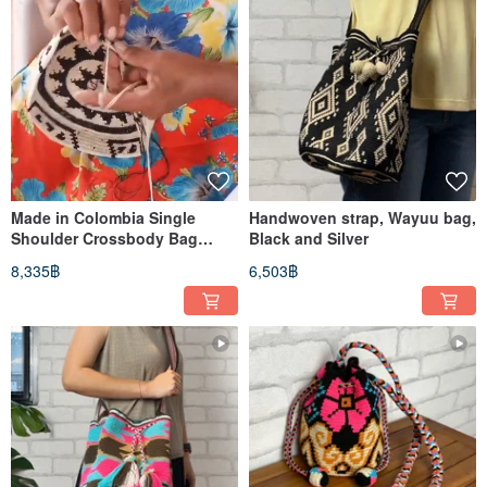
Made in Colombia Single
Handwoven strap, Wayuu bag,
Shoulder Crossbody Bag
Black and Silver
Single Strap Wayuu Woven
8,335฿
6,503฿
Handmade Bag Platinum
White