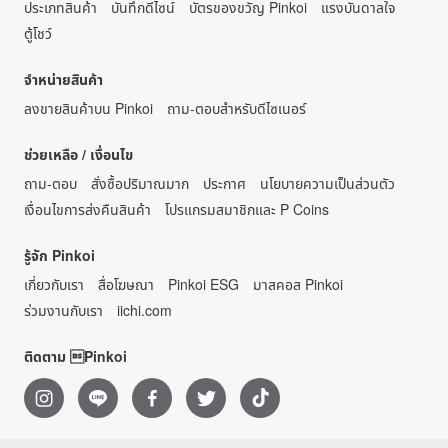
ประเภทสินค้า
บันทึกดีไซน์
บัตรของขวัญ Pinkoi
แรงบันดาลใจ
ตู้โชว์
จำหน่ายสินค้า
ลงขายสินค้าบน Pinkoi
ถาม-ตอบสำหรับดีไซเนอร์
ช่วยเหลือ / เงื่อนไข
ถาม-ตอบ
สั่งซื้อปริมาณมาก
ประกาศ
นโยบายความเป็นส่วนตัว
เงื่อนไขการส่งคืนสินค้า
โปรแกรมสมาชิกและ P Coins
รู้จัก Pinkoi
เกี่ยวกับเรา
สื่อโฆษณา
Pinkoi ESG
มาสคอส Pinkoi
ร่วมงานกับเรา
iichi.com
ติดตาม Pinkoi