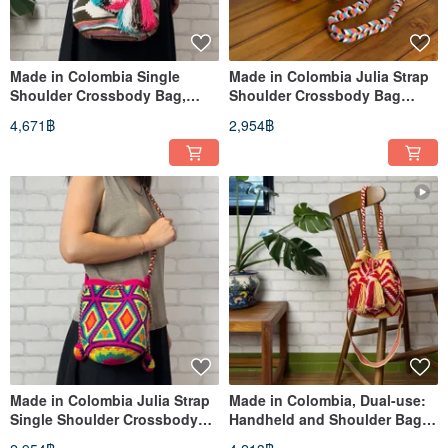
Made in Colombia Single
Made in Colombia Julia Strap
Shoulder Crossbody Bag,
Shoulder Crossbody Bag
Single Strap, Wayuu Woven
Wayuu Woven Handmade Bag
4,671฿
2,954฿
Handmade Bag, Blue Pink
Black Pink Gold
Mocha
Made in Colombia Julia Strap
Made in Colombia, Dual-use:
Single Shoulder Crossbody
Handheld and Shoulder Bag,
Bag Wayuu Woven Handmade
Wayuu Woven Handmade