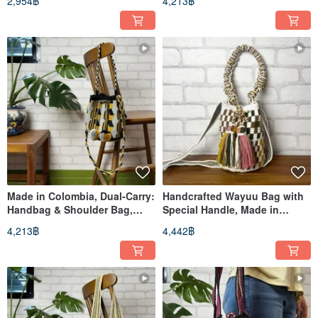
2,954฿
4,213฿
Bag Pink Orange Green
Bag, Red Gold Melody
Made in Colombia, Dual-Carry:
Handcrafted Wayuu Bag with
Handbag & Shoulder Bag,
Special Handle, Made in
Wayuu Woven Handmade
Colombia - Red, Yellow, Blue,
4,213฿
4,442฿
Bag, "Dance of the Bee
Green
Shadow"