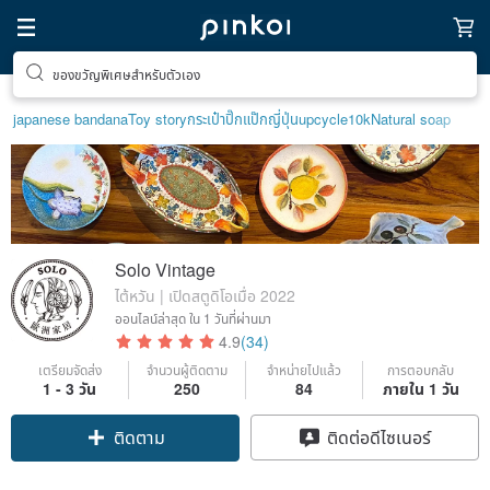
ของขวัญพิเศษสำหรับตัวเอง
japanese bandana
Toy story
กระเป๋าปิ๊กแป๊กญี่ปุ่น
upcycle
10k
Natural soap
Solo Vintage
ไต้หวัน | เปิดสตูดิโอเมื่อ 2022
ออนไลน์ล่าสุด
ใน 1 วันที่ผ่านมา
4.9
(34)
เตรียมจัดส่ง
จำนวนผู้ติดตาม
จำหน่ายไปแล้ว
การตอบกลับ
1 - 3 วัน
250
84
ภายใน 1 วัน
ติดตาม
ติดต่อดีไซเนอร์