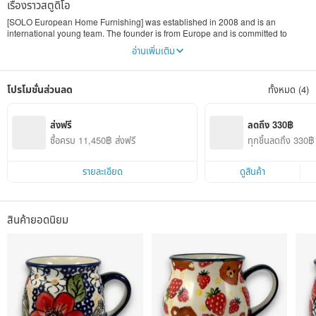
เรื่องราวสตูดิโอ
[SOLO European Home Furnishing] was established in 2008 and is an
international young team. The founder is from Europe and is committed to
bringing the high-quality products he has experienced to Taiwan. The head
อ่านเพิ่มเติม
office is located between Taipei's Huashan Cultural District and Yongkang
Business District. "SOLO" means unique in Spanish, which means each of our
products is a unique piece of art.
โปรโมชั่นส่วนลด
ทั้งหมด (4)
[SOLO European Home Furnishing] Main agents:
"Polish Pottery"
Our company has the only unique hand-painted flowers in Asia and has the
ส่งฟรี
ลดถึง 330฿
most in stock in Taiwan.
ซื้อครบ 11,450฿ ส่งฟรี
ทุกชิ้นลดถึง 330฿ 
A treasure trove of Polish pottery in Asia, with a variety of patterns for you to
ยการ)
choose from
"Modigliani"
รายละเอียด
ดูสินค้า
A handmade pottery brand from Rome, Italy with a history of more than 100
years
《EGAN》
A home decoration ceramics brand from Polenza in central Italy, famous for its
สินค้ายอดนิยม
traditional fusion of modern style
[SOLO European Home Furnishing] own original products:
"Handmade Natural Amber Lighting"
"Handmade Bronze coffee utensils"
"European Ceramic House"
[SOLO European Home Furnishing] brings you the best artistic life
Solo art, solo home, solo life.