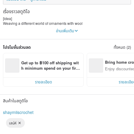
เรื่องราวสตูดิโอ
[idea]
Weaving a different world of ornaments with wool
The plush material warms your heart
อ่านเพิ่มเติม
The cute shape heals you all day long
I like to create various new works to enrich the world
I hope that this hard work can be spread to everyone.
โปรโมชั่นส่วนลด
ทั้งหมด (2)
[About production]
Produced by one person independently. These are all crocheted items that I
thought of and made myself. It is not the weaving patterns that appear on the
Bring home cro
Get up to ฿100 off shipping wit
Internet or in books that are used to make and sell. The shape and color can be
n with ease
h minimum spend on your first 
Enjoy discounted
adjusted and accessories such as key chains can be added according to the
Pinkoi app order within 7 days!
ct cross-border 
recipient's needs. The recipient can rest assured that the item will not be the
same as others, which increases the originality and collectibility of the work.
รายละเอียด
รายละเอีย
[Other relevant experience]
・He has appeared at CWT50, CWT51, CWT★PARTY-25, and ICE6 to set up
stalls and sell handmade items.
สินค้าในสตูดิโอ
・Since 2016/10/16, I have been running my own Facebook page, creating
crochet-related works and accepting commissions. So far, it has received more
shaymiiscrochet
than 3,000 likes. The works include original creations by the artist as well as
customized objects and characters from clients, ranging from small ornaments
เสน่ห์
to human figures. So I often come into contact with and get to know a variety of
customers and understand the trends that everyone likes now.
・2018/11/11 Lecturer of crochet activity at the Digital Branch in front of Shin