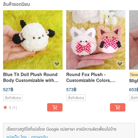
สินค้ายอดนิยม
Blue Tit Doll Plush Round
Round Fox Plush -
Ne
Body Customizable with
Customizable Colors,
Slig
Charms, Pins, Color
Charms, Pins, Keychains,
to T
527฿
573฿
653
Changes Handmade Yarn
Ribbons - Handmade
Key
Pet
Crochet
สั่งทำพิเศษ
สั่งทำพิเศษ
สั่ง
5
(1)
เรื่องราวสตูดิโอที่แปลโดย Google แปลภาษา อาจมีความผิดเพี้ยนไปบ้าง
แปลเป็น ไทย
ดูภาษาเดิม