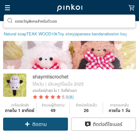
ของขวัญพิเศษสำหรับตัวเอง
Natural soap
TEAK WOOD
10k
Toy story
japanese bandana
boston bag
shaymiiscrochet
ไต้หวัน | เปิดสตูดิโอเมื่อ 2025
ออนไลน์ล่าสุด
ใน 1 วันที่ผ่านมา
5.0
(8)
เตรียมจัดส่ง
จำนวนผู้ติดตาม
จำหน่ายไปแล้ว
การตอบกลับ
ภายใน 1 อาทิตย์
49
26
ภายใน 1 วัน
Claim coupon
ติดต่อดีไซเนอร์
ติดตาม