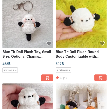
Blue Tit Doll Plush Toy, Small
Blue Tit Doll Plush Round
Size, Optional Charms,
Body Customizable with
Brooch, Customizable Colors,
Charms, Pins, Color Changes
458฿
527฿
Handmade Wool, Pet
Handmade Yarn Pet
สั่งทำพิเศษ
สั่งทำพิเศษ
5
(1)