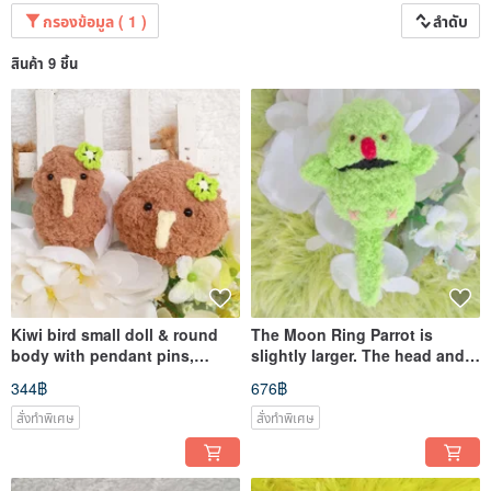
Kong Hall.
กรองข้อมูล ( 1 )
ลำดับ
Ability to communicate with foreign customers. We have had experience in
communicating and successfully transacting with clients in Japan, France, the
สินค้า 9 ชิ้น
United Kingdom, Hong Kong, etc., so there's no problem!
Pinkoi starts selling in May 2025
Chinese. Japanese. English OK
Feel free to talk with me
Kiwi bird small doll & round
The Moon Ring Parrot is
body with pendant pins,
slightly larger. The head and
customizable color change,
tail of the doll are 10.5cm. You
344฿
676฿
handmade
can add a keychain charm to
customize it.
สั่งทำพิเศษ
สั่งทำพิเศษ