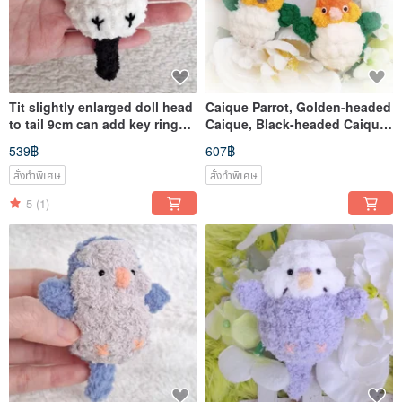
Tit slightly enlarged doll head
Caique Parrot, Golden-headed
to tail 9cm can add key ring
Caique, Black-headed Caique,
pendant pin pet
Small Plush Doll, Optional
539฿
607฿
Keychain, Charm, Brooch
สั่งทำพิเศษ
สั่งทำพิเศษ
5
(1)