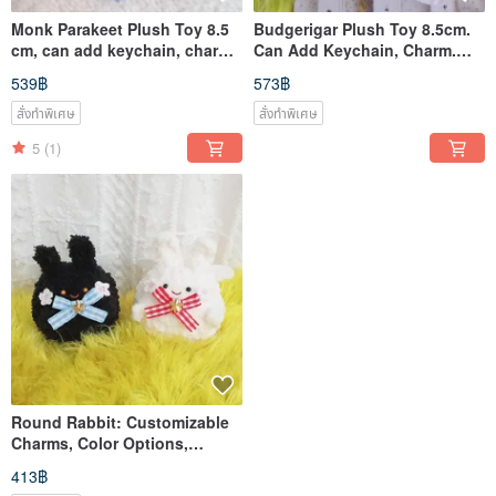
Monk Parakeet Plush Toy 8.5
Budgerigar Plush Toy 8.5cm.
cm, can add keychain, charm,
Can Add Keychain, Charm.
customizable color changes,
Color Customization
539฿
573฿
handmade crochet.
Available. Handmade Wool
Crochet.
สั่งทำพิเศษ
สั่งทำพิเศษ
5
(1)
Round Rabbit: Customizable
Charms, Color Options,
Handmade Crochet
413฿
Accessories